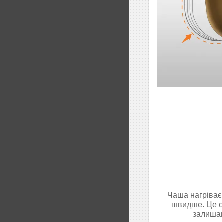
Чаша нагріваєт
швидше. Це ос
залишаю