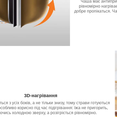
Чаша має антиприг
рівномірно нагріває
добре пропікаться. Ча
3D-нагрівання
ься з усіх боків, а не тільки знизу, тому страви готуються
обливо корисно під час підігрівання: їжа не пригорить,
чись холодною зверху, а розігріється рівномірно.