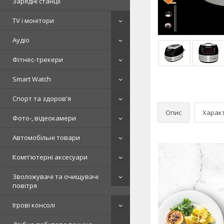
Зарядні станції
TV і монітори
Аудіо
Фітнес-трекери
Smart Watch
Спорт та здоров'я
Опис
Харак
Фото-, відеокамери
Автомобільні товари
Комп'ютерні аксесуари
Зволожувачі та очищувачі
повітря
Ігрові консолі