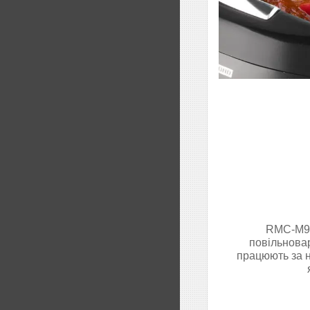
RMC-M90 
повільнов
працюють за н