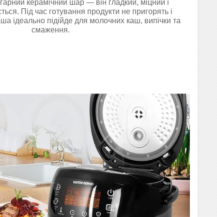
арний керамічний шар — він гладкий, міцний і
ться. Під час готування продукти не пригорять і
ша ідеально підійде для молочних каш, випічки та
смаження.