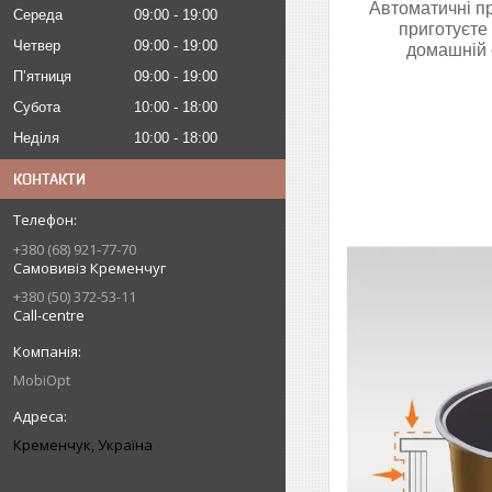
Автоматичні пр
Середа
09:00
19:00
приготуєте 
Четвер
09:00
19:00
домашній с
Пʼятниця
09:00
19:00
Субота
10:00
18:00
Неділя
10:00
18:00
КОНТАКТИ
+380 (68) 921-77-70
Самовивіз Кременчуг
+380 (50) 372-53-11
Call-centre
MobiOpt
Кременчук, Україна