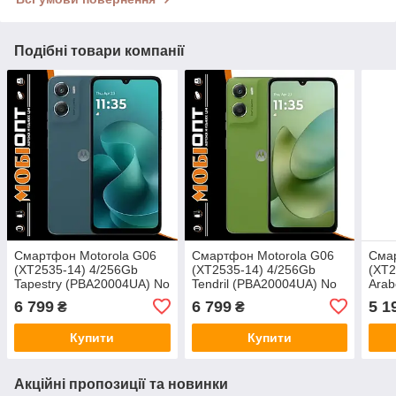
Подібні товари компанії
Смартфон Motorola G06
Смартфон Motorola G06
Смар
(XT2535-14) 4/256Gb
(XT2535-14) 4/256Gb
(XT2
Tapestry (PBA20004UA) No
Tendril (PBA20004UA) No
Arab
Adapter UA UCRF
Adapter UA UCRF
Adap
6 799
6 799
5 1
₴
₴
Купити
Купити
Акційні пропозиції та новинки