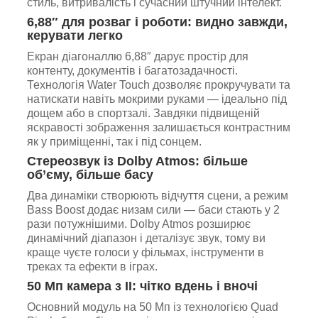
стиль, витривалість і сучасний штучний інтелект.
6,88″ для розваг і роботи: видно завжди,
керувати легко
Екран діагоналлю 6,88″ дарує простір для
контенту, документів і багатозадачності.
Технологія Water Touch дозволяє прокручувати та
натискати навіть мокрими руками — ідеально під
дощем або в спортзалі. Завдяки підвищеній
яскравості зображення залишається контрастним
як у приміщенні, так і під сонцем.
Стереозвук із Dolby Atmos: більше
об’єму, більше басу
Два динаміки створюють відчуття сцени, а режим
Bass Boost додає низам сили — баси стають у 2
рази потужнішими. Dolby Atmos розширює
динамічний діапазон і деталізує звук, тому ви
краще чуєте голоси у фільмах, інструменти в
треках та ефекти в іграх.
50 Мп камера з ІІ: чітко вдень і вночі
Основний модуль на 50 Мп із технологією Quad