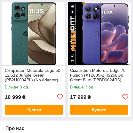
Смартфон Motorola Edge 50
Смартфон Motorola Edge 70
12/512 Jungle Green
Fusion (XT2605-2) 8/256Gb
(PB2U0004PL) (No Adapter)
Orient Blue (PBBD0024RS)
UA UCRF
(No Adapter) UA UCRF
Більше 3 од.
Більше 3 од.
18 999
17 999
₴
₴
Купити
Купити
Про нас