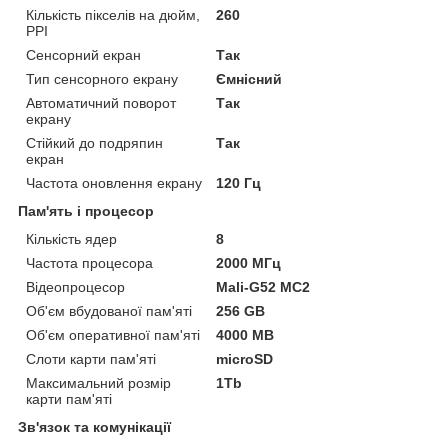
Кількість пікселів на дюйм,
260
PPI
Сенсорний екран
Так
Тип сенсорного екрану
Ємнісний
Автоматичний поворот
Так
екрану
Стійкий до подряпин
Так
екран
Частота оновлення екрану
120 Гц
Пам'ять і процесор
Кількість ядер
8
Частота процесора
2000 МГц
Відеопроцесор
Mali-G52 MC2
Об'єм вбудованої пам'яті
256 GB
Об'єм оперативної пам'яті
4000 MB
Слоти карти пам'яті
microSD
Максимальний розмір
1Tb
карти пам'яті
Зв'язок та комунікації