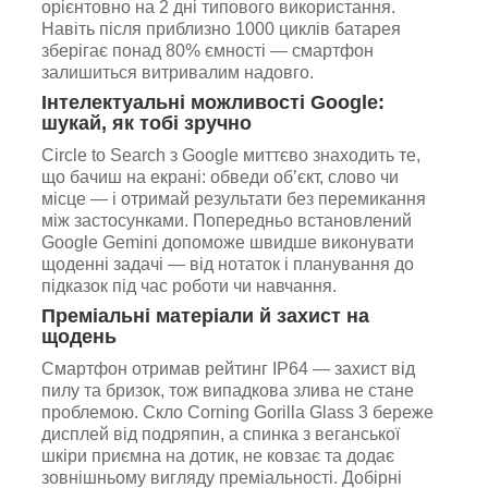
орієнтовно на 2 дні типового використання.
Навіть після приблизно 1000 циклів батарея
зберігає понад 80% ємності — смартфон
залишиться витривалим надовго.
Інтелектуальні можливості Google:
шукай, як тобі зручно
Circle to Search з Google миттєво знаходить те,
що бачиш на екрані: обведи об’єкт, слово чи
місце — і отримай результати без перемикання
між застосунками. Попередньо встановлений
Google Gemini допоможе швидше виконувати
щоденні задачі — від нотаток і планування до
підказок під час роботи чи навчання.
Преміальні матеріали й захист на
щодень
Смартфон отримав рейтинг IP64 — захист від
пилу та бризок, тож випадкова злива не стане
проблемою. Скло Corning Gorilla Glass 3 береже
дисплей від подряпин, а спинка з веганської
шкіри приємна на дотик, не ковзає та додає
зовнішньому вигляду преміальності. Добірні