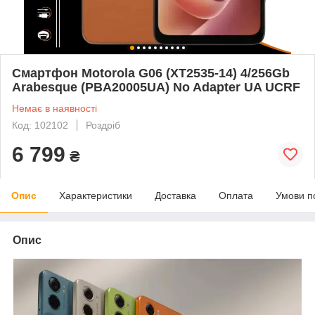
Смартфон Motorola G06 (XT2535-14) 4/256Gb
Arabesque (PBA20005UA) No Adapter UA UCRF
Немає в наявності
Код: 102102
Роздріб
6 799
₴
Опис
Характеристики
Доставка
Оплата
Умови п
Опис