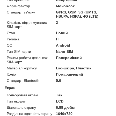
Форм-фактор
Моноблок
Стандарт зв'язку
GPRS, GSM, 3G (UMTS,
HSUPA, HSPA), 4G (LTE)
Кількість підтримуваних
2
SIM-карт
Стан
Новий
Репліка
Ні
ОС
Android
Тип SIM-карти
Nano-SIM
Режим роботи декількох
Поперемінний
SIM-карт
Матеріал корпусу
Еко-шкіра, Пластик
Колір
Помаранчевий
Стандарт Bluetooth
5.0
Екран
Кольоровий екран
Так
Тип екрану
LCD
Діагональ екрану
6.88 дюйм
Роздільна здатність екрану
1640x720