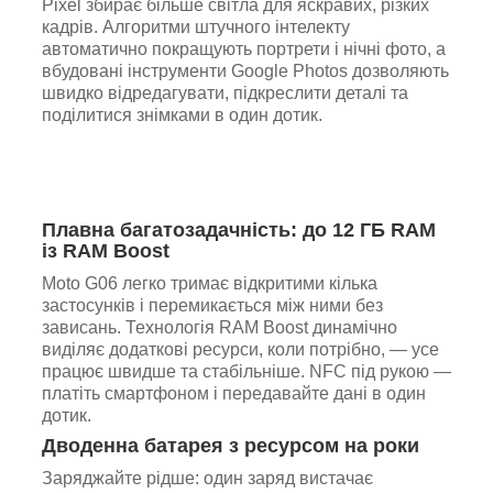
Pixel збирає більше світла для яскравих, різких
кадрів. Алгоритми штучного інтелекту
автоматично покращують портрети і нічні фото, а
вбудовані інструменти Google Photos дозволяють
швидко відредагувати, підкреслити деталі та
поділитися знімками в один дотик.
Плавна багатозадачність: до 12 ГБ RAM
із RAM Boost
Moto G06 легко тримає відкритими кілька
застосунків і перемикається між ними без
зависань. Технологія RAM Boost динамічно
виділяє додаткові ресурси, коли потрібно, — усе
працює швидше та стабільніше. NFC під рукою —
платіть смартфоном і передавайте дані в один
дотик.
Дводенна батарея з ресурсом на роки
Заряджайте рідше: один заряд вистачає