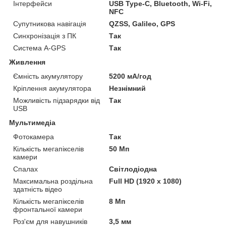
Інтерфейси
USB Type-C, Bluetooth, Wi-Fi,
NFC
Супутникова навігація
QZSS, Galileo, GPS
Синхронізація з ПК
Так
Система A-GPS
Так
Живлення
Ємність акумулятору
5200 мА/год
Кріплення акумулятора
Незнімний
Можливість підзарядки від
Так
USB
Мультимедіа
Фотокамера
Так
Кількість мегапікселів
50 Мп
камери
Спалах
Світлодіодна
Максимальна роздільна
Full HD (1920 x 1080)
здатність відео
Кількість мегапікселів
8 Мп
фронтальної камери
Роз'єм для навушників
3,5 мм