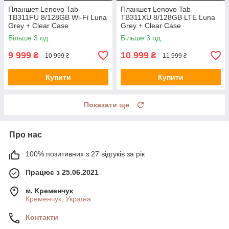
Планшет Lenovo Tab
Планшет Lenovo Tab
TB311FU 8/128GB Wi-Fi Luna
TB311XU 8/128GB LTE Luna
Grey + Clear Case
Grey + Clear Case
(ZAEH0195UA) UA UCRF
(ZAEJ0181UA) UA UCRF
Більше 3 од.
Більше 3 од.
9 999
10 999
₴
₴
10 999 ₴
11 999 ₴
Купити
Купити
Показати ще
Про нас
100% позитивних з 27 відгуків за рік
Працює з 25.06.2021
м. Кременчук
Кременчук, Україна
Контакти