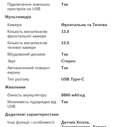
Підключення зовнішніх
Так
пристроїв на USB
Мультимедіа
Камера
Фронтальна та Тилова
Кількість мегапікселів
13.0
фронтальної камери
Кількість мегапікселів
13.0
тилової камери
Вбудований динамік
Так
Звук
Стерео
Автоматичний поворот
Так
екрану
Тип роз'єму
USB Type-C
Живлення
Ємність акумулятору
8860 мА/год
Можливість підзарядки від
Так
USB
Додаткові характеристики
Інші функції і особливості
Датчик Холла,
Акселерометр, Датчик