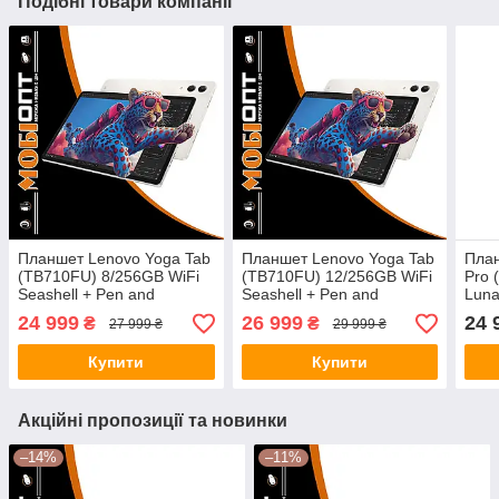
Подібні товари компанії
Планшет Lenovo Yoga Tab
Планшет Lenovo Yoga Tab
План
(TB710FU) 8/256GB WiFi
(TB710FU) 12/256GB WiFi
Pro 
Seashell + Pen and
Seashell + Pen and
Luna
Keyboard (ZAG60147UA)
Keyboard (ZAG60180UA)
Keyb
24 999
26 999
24 
₴
₴
27 999 ₴
29 999 ₴
UA UCRF
UA UCRF
UA 
Купити
Купити
Акційні пропозиції та новинки
–14%
–11%