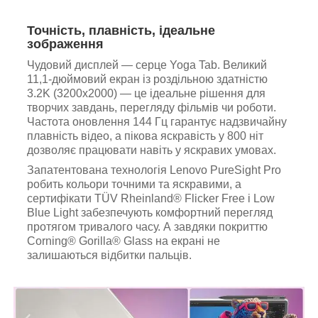
Точність, плавність, ідеальне
зображення
Чудовий дисплей — серце Yoga Tab. Великий
11,1-дюймовий екран із роздільною здатністю
3.2K (3200x2000) — це ідеальне рішення для
творчих завдань, перегляду фільмів чи роботи.
Частота оновлення 144 Гц гарантує надзвичайну
плавність відео, а пікова яскравість у 800 ніт
дозволяє працювати навіть у яскравих умовах.
Запатентована технологія Lenovo PureSight Pro
робить кольори точними та яскравими, а
сертифікати TÜV Rheinland® Flicker Free і Low
Blue Light забезпечують комфортний перегляд
протягом тривалого часу. А завдяки покриттю
Corning® Gorilla® Glass на екрані не
залишаються відбитки пальців.