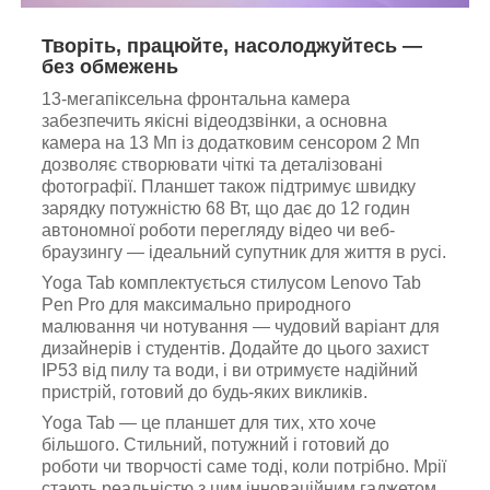
Творіть, працюйте, насолоджуйтесь —
без обмежень
13-мегапіксельна фронтальна камера
забезпечить якісні відеодзвінки, а основна
камера на 13 Мп із додатковим сенсором 2 Мп
дозволяє створювати чіткі та деталізовані
фотографії. Планшет також підтримує швидку
зарядку потужністю 68 Вт, що дає до 12 годин
автономної роботи перегляду відео чи веб-
браузингу — ідеальний супутник для життя в русі.
Yoga Tab комплектується стилусом Lenovo Tab
Pen Pro для максимально природного
малювання чи нотування — чудовий варіант для
дизайнерів і студентів. Додайте до цього захист
IP53 від пилу та води, і ви отримуєте надійний
пристрій, готовий до будь-яких викликів.
Yoga Tab — це планшет для тих, хто хоче
більшого. Стильний, потужний і готовий до
роботи чи творчості саме тоді, коли потрібно. Мрії
стають реальністю з цим інноваційним гаджетом.