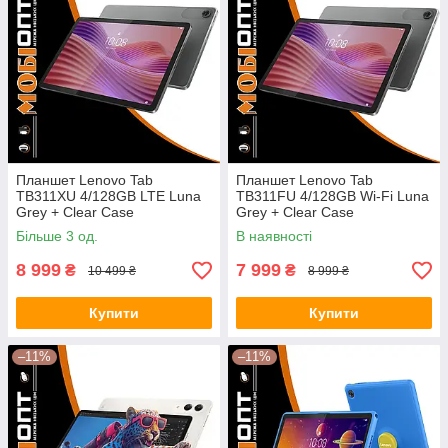
Планшет Lenovo Tab
Планшет Lenovo Tab
TB311XU 4/128GB LTE Luna
TB311FU 4/128GB Wi-Fi Luna
Grey + Clear Case
Grey + Clear Case
(ZAEJ0050UA) UA UCRF
(ZAEH0006UA) UA UCRF
Більше 3 од.
В наявності
8 999
7 999
₴
₴
10 499 ₴
8 999 ₴
Купити
Купити
–11%
–11%