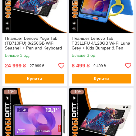
Планшет Lenovo Yoga Tab
Планшет Lenovo Tab
(TB710FU) 8/256GB WiFi
TB311FU 4/128GB Wi-Fi Luna
Seashell + Pen and Keyboard
Grey + Kids Bumper & Pen
(ZAG60147UA) UA UCRF
(ZAEH0075UA) UA UCRF
Більше 3 од.
Більше 3 од.
24 999
8 499
₴
₴
27 999 ₴
9 499 ₴
Купити
Купити
–10%
–10%