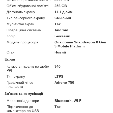
Об'єм вбудованої пам'яті
256 GB
Діагональ екрану
11.1 дюйм
Тип сенсорного екрану
Ємнісний
Мультитач екран
Так
Операційна система
Android
Колір
Бежевий
Модель процесора
Qualcomm Snapdragon 8 Gen
3 Mobile Platform
Стан
Новий
Екран
Кількість пікселів на дюйм,
340
PPI
Тип екрану
LTPS
Графічний чіпсет
Adreno 750
планшета
Зв'язок та комунікації
Мережеві адаптери
Bluetooth, Wi-Fi
Підключення до
Так
комп'ютера по USB