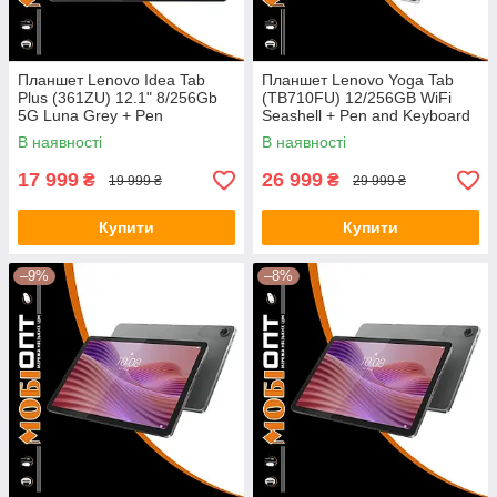
Планшет Lenovo Idea Tab
Планшет Lenovo Yoga Tab
Plus (361ZU) 12.1" 8/256Gb
(TB710FU) 12/256GB WiFi
5G Luna Grey + Pen
Seashell + Pen and Keyboard
(ZAGF0114UA) UA UCRF
(ZAG60180UA) UA UCRF
В наявності
В наявності
17 999
26 999
₴
₴
19 999 ₴
29 999 ₴
Купити
Купити
–9%
–8%