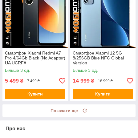
Смартфон Xiaomi Redmi A7
Смартфон Xiaomi 12 5G
Pro 4/64Gb Black (No Adapter)
8/256GB Blue NFC Global
UA UCRF#
Version
Більше 3 од.
Більше 3 од.
5 499
14 999
₴
₴
7 499 ₴
18 999 ₴
Купити
Купити
Показати ще
Про нас