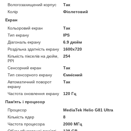
Вологозахищений корпус
Так
Колір
Фіолетовий
Екран
Кольоровий екран
Так
Тип екрану
IPS
Діагональ екрану
6.9 дюйм
Роздільна здатність екрану
1600x720
Кількість пікселів на дюйм,
254
PPI
Сенсорний екран
Так
Тип сенсорного екрану
Ємнісний
Автоматичний поворот
Так
екрану
Частота оновлення екрану
120 Гц
Пам'ять і процесор
Процесор
MediaTek Helio G81 Ultra
Кількість ядер
8
Частота процесора
2000 МГц
Об'єм вбудованої пам'яті
128 GB