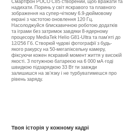
Смартфон POCO C85 створений, щоб вражати та
надихати. Поринь у світ яскравого та плавного
зображення на супер-чіткому 6.9-дюймовому
екрані з частотою оновлення 120 Гц.
Насолоджуйся блискавичною роботою додатків
та іграми без затримок завдяки 8-ядерному
процесору MediaTek Helio G81-Ultra та пам'яті до
12/256 Гб. Створюй чудові фотографії з будь-
якого ракурсу на 50-мегапіксельну камеру,
фіксуючи кожен яскравий момент життя у високій
якості. З потужною батареєю на 6 000 мА·годі
швидкою підзарядкою 33 Вт ти завжди
залишишся на зв'язку і не турбуватимешся про
рівень заряду.
Твоя історія у кожному кадрі