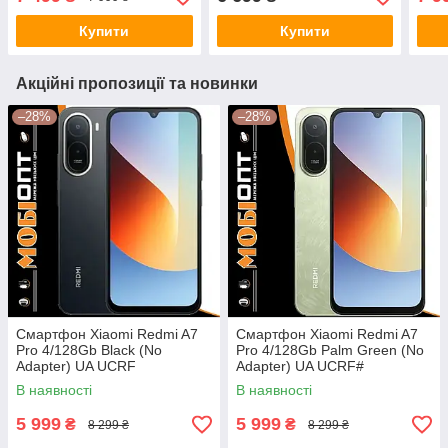
Купити
Купити
Акційні пропозиції та новинки
–28%
–28%
Смартфон Xiaomi Redmi A7
Смартфон Xiaomi Redmi A7
Pro 4/128Gb Black (No
Pro 4/128Gb Palm Green (No
Adapter) UA UCRF
Adapter) UA UCRF#
В наявності
В наявності
5 999
5 999
₴
₴
8 299 ₴
8 299 ₴