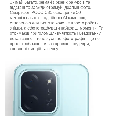
Знімай багато, знімай з різних ракурсів та
відстані та завжди отримуй ідеальні фото.
Смартфон POCO C85 оснащений 50-
мегапіксельною подвійною AI-камерою,
створеною для тих, хто хоче не просто робити
знімки, а сфотографувати найкращі моменти. Ти
отримаєш приголомшливу чіткість і бездоганну
деталізацію, і тепер усі твої фотографії – це не
просто зображення, а справжні шедеври,
сповнені емоцій та сенсу.