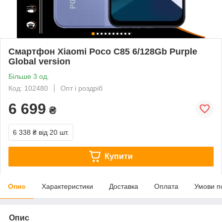
Смартфон Xiaomi Poco C85 6/128Gb Purple
Global version
Більше 3 од.
Код: 102480
Опт і роздріб
6 699
₴
6 338 ₴
від 20 шт.
Купити
Опис
Характеристики
Доставка
Оплата
Умови п
Опис