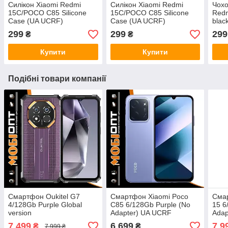
Силікон Xiaomi Redmi
Силікон Xiaomi Redmi
Чохо
15C/POCO C85 Silicone
15C/POCO C85 Silicone
Red
Case (UA UCRF)
Case (UA UCRF)
blac
Блакитний
(17
299
299
299
₴
₴
Купити
Купити
Подібні товари компанії
Смартфон Oukitel G7
Смартфон Xiaomi Poco
Сма
4/128Gb Purple Global
C85 6/128Gb Purple (No
15 6
version
Adapter) UA UCRF
Adap
7 499
6 699
7 9
₴
₴
7 999 ₴