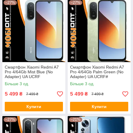
–27%
–27%
Смартфон Xiaomi Redmi A7
Смартфон Xiaomi Redmi A7
Pro 4/64Gb Mist Blue (No
Pro 4/64Gb Palm Green (No
Adapter) UA UCRF
Adapter) UA UCRF#
Більше 3 од.
Більше 3 од.
5 499
5 499
₴
₴
7 499 ₴
7 499 ₴
Купити
Купити
–27%
–21%