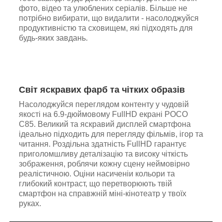
фото, відео та улюблених серіалів. Більше не
потрібно вибирати, що видалити - насолоджуйся
продуктивністю та сховищем, які підходять для
будь-яких завдань.
Світ яскравих фарб та чітких образів
Насолоджуйся переглядом контенту у чудовій
якості на 6.9-дюймовому FullHD екрані POCO
C85. Великий та яскравий дисплей смартфона
ідеально підходить для перегляду фільмів, ігор та
читання. Роздільна здатність FullHD гарантує
приголомшливу деталізацію та високу чіткість
зображення, роблячи кожну сцену неймовірно
реалістичною. Оціни насиченіи кольори та
глибокий контраст, що перетворюють твій
смартфон на справжній міні-кінотеатр у твоїх
руках.