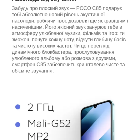
Забудь про плоский звук — POCO C85 подарує
тобі абсолютно новий рівень акустичної
насолоди, роблячи твоє дозвілля ще яскравішим і
насиченішим. Його якісний звук занурює тебе в
атмосферу улюбленої музики, фільмів та ігор: ти
зможеш почути кожну ноту, відчути глибину басів
та чистоту високих частот. Чи це перегляд
динамічного блокбастера, прослуховування
улюбленого альбому або розмова з друзями,
смартфон C85 забезпечить кришталево чисте та
об'ємне звучання.