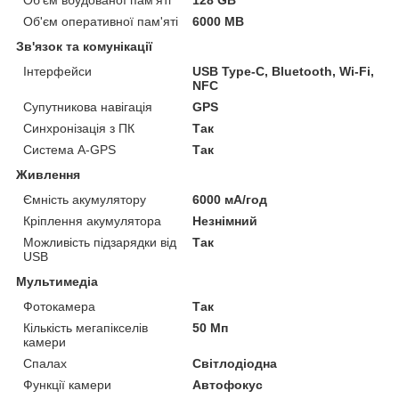
Об'єм оперативної пам'яті
6000 MB
Зв'язок та комунікації
Інтерфейси
USB Type-C, Bluetooth, Wi-Fi,
NFC
Супутникова навігація
GPS
Синхронізація з ПК
Так
Система A-GPS
Так
Живлення
Ємність акумулятору
6000 мА/год
Кріплення акумулятора
Незнімний
Можливість підзарядки від
Так
USB
Мультимедіа
Фотокамера
Так
Кількість мегапікселів
50 Мп
камери
Спалах
Світлодіодна
Функції камери
Автофокус