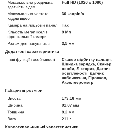
Максимальна роздільна
Full HD (1920 x 1080)
здатність відео
Максимальна частота
30 кадрів/с
кадрів відео
Камера на лицьовій панелі
Так
Кількість мегапікселів
8 Мп
фронтальної камери
Роз'єм для навушників
3,5 мм
Додаткові характеристики
Інші функції і особливості
Сканер відбитку пальця,
Швидка зарядка, Сканер
особи, Ліхтарик, Датчик
освітленості, Датчик
наближення, Гіроскоп,
Акселлерометр
Габаритні розміри
Висота
173.16 мм
Ширина
81.07 мм
Товщина
8.2 мм
Вага
211 г
Користувальницькі характеристики