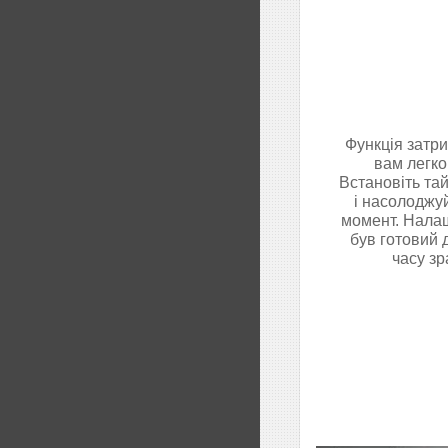
Функція затри
вам легко
Встановіть тай
і насолоджу
момент. Налаш
був готовий 
часу зр