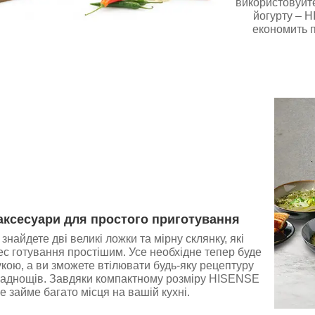
використовуйте
йогурту – H
економить п
аксесуари для простого приготування
 знайдете дві великі ложки та мірну склянку, які
ес готування простішим. Усе необхідне тепер буде
укою, а ви зможете втілювати будь-яку рецептуру
ладнощів. Завдяки компактному розміру HISENSE
е займе багато місця на вашій кухні.