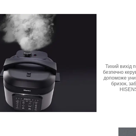
Тихий вихід 
безпечно керу
допоможе уникн
бризок, за
HISENS