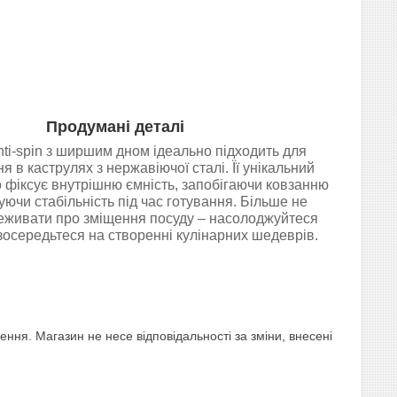
Продумані деталі
ti-spin з ширшим дном ідеально підходить для
 в каструлях з нержавіючої сталі. Її унікальний
 фіксує внутрішню ємність, запобігаючи ковзанню
уючи стабільність під час готування. Більше не
еживати про зміщення посуду – насолоджуйтеся
 зосередьтеся на створенні кулінарних шедеврів.
ня. Магазин не несе відповідальності за зміни, внесені