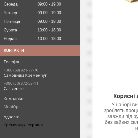
Середа
09:00
19:00
Четвер
09:00
19:00
Пʼятниця
09:00
19:00
Субота
10:00
18:00
Неділя
10:00
18:00
КОНТАКТИ
+380 (68) 921-77-70
Самовивіз Кременчуг
+380 (50) 372-53-11
Call-centre
Корисні 
У наборі ви
MobiOpt
зроблять проц
завжди під р
без зайвих ск
Кременчук, Україна
н