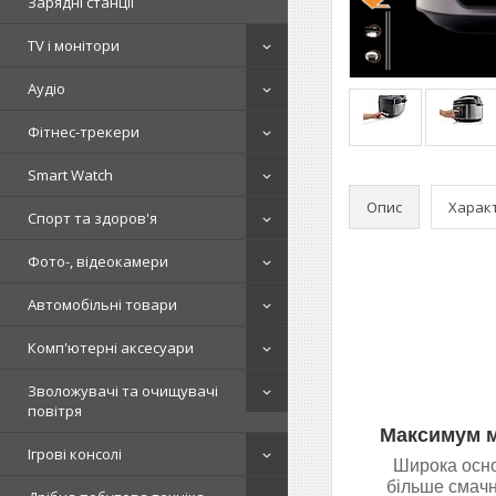
Зарядні станції
TV і монітори
Аудіо
Фітнес-трекери
Smart Watch
Опис
Харак
Спорт та здоров'я
Фото-, відеокамери
Автомобільні товари
Комп'ютерні аксесуари
Зволожувачі та очищувачі
повітря
Максимум м
Ігрові консолі
Широка осно
більше смачн