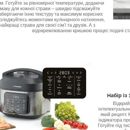
. Готуйте за рівномірної температури, додаючи
 смаку для кожної страви – швидко підсмажуйте
 зберігаючи їхню текстуру та максимум корисних
олоджуйтесь моментами кулінарного натхнення,
айкращі страви для своєї сім'ї та друзів. А з
відокремлюваною кришкою процес подачі ст
Набір із
Відкрий
інтелектуальн
який рецепт.
індикатора пр
Готуйте під тис