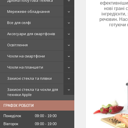
Дрібна побутова техніка
ефективнішим
нові грані
Мережеве обладнання
інгредієнти,
речовин. Нас
Все для селфі
готуючи н
Аксесуари для смартфонів
Освітлення
Чохли на смартфони
Чохли на планшети
Захисні стекла та плівки
Захисні стекла та чохли для
техніки Apple
ГРАФІК РОБОТИ
Понеділок
09:00
19:00
Вівторок
09:00
19:00