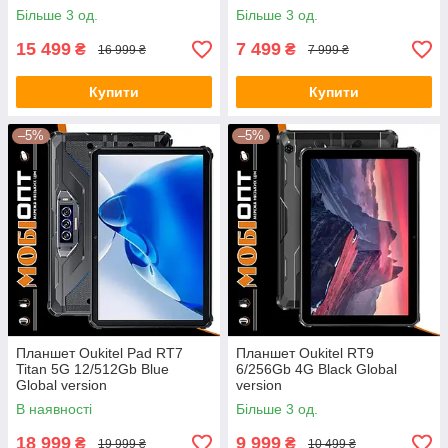
Більше 3 од.
Більше 3 од.
15 499
7 499
₴
₴
16 999 ₴
7 999 ₴
Купити
Купити
–5%
–5%
Планшет Oukitel Pad RT7
Планшет Oukitel RT9
Titan 5G 12/512Gb Blue
6/256Gb 4G Black Global
Global version
version
В наявності
Більше 3 од.
18 999
9 999
₴
₴
19 999 ₴
10 499 ₴