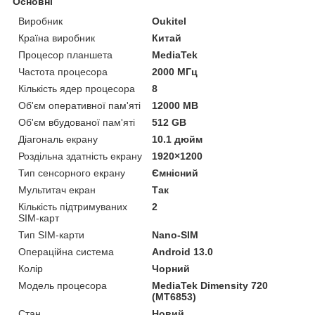
Основні
Виробник
Oukitel
Країна виробник
Китай
Процесор планшета
MediaTek
Частота процесора
2000 МГц
Кількість ядер процесора
8
Об'єм оперативної пам'яті
12000 MB
Об'єм вбудованої пам'яті
512 GB
Діагональ екрану
10.1 дюйм
Роздільна здатність екрану
1920×1200
Тип сенсорного екрану
Ємнісний
Мультитач екран
Так
Кількість підтримуваних
2
SIM-карт
Тип SIM-карти
Nano-SIM
Операційна система
Android 13.0
Колір
Чорний
Модель процесора
MediaTek Dimensity 720
(MT6853)
Стан
Новий