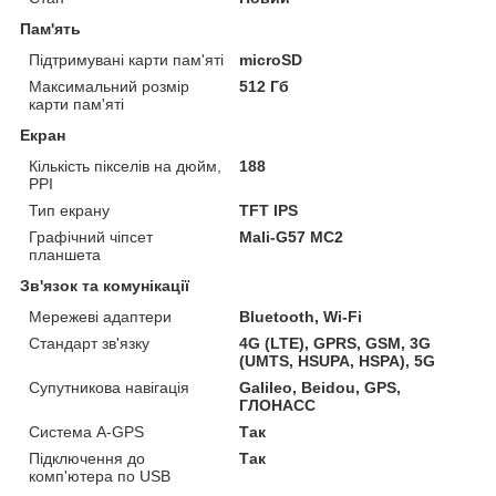
Пам'ять
Підтримувані карти пам'яті
microSD
Максимальний розмір
512 Гб
карти пам'яті
Екран
Кількість пікселів на дюйм,
188
PPI
Тип екрану
TFT IPS
Графічний чіпсет
Mali-G57 MC2
планшета
Зв'язок та комунікації
Мережеві адаптери
Bluetooth, Wi-Fi
Стандарт зв'язку
4G (LTE), GPRS, GSM, 3G
(UMTS, HSUPA, HSPA), 5G
Супутникова навігація
Galileo, Beidou, GPS,
ГЛОНАСС
Система A-GPS
Так
Підключення до
Так
комп'ютера по USB