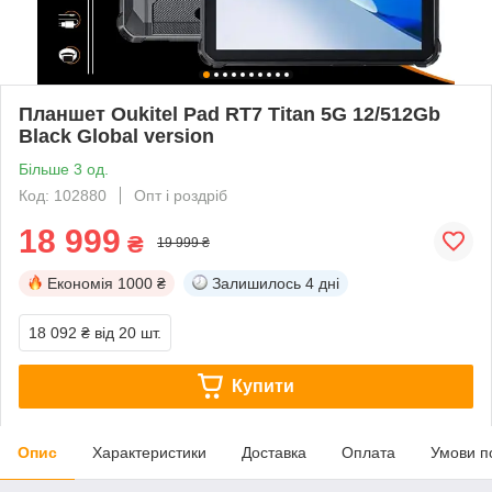
Планшет Oukitel Pad RT7 Titan 5G 12/512Gb
Black Global version
Більше 3 од.
Код: 102880
Опт і роздріб
18 999
₴
19 999 ₴
Економія
1000 ₴
Залишилось
4 дні
18 092 ₴
від 20 шт.
Купити
Опис
Характеристики
Доставка
Оплата
Умови п