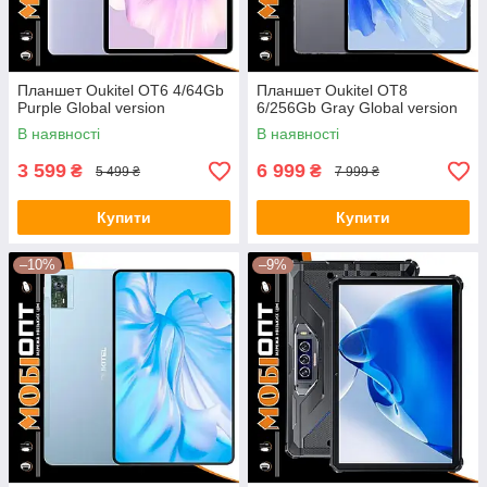
Планшет Oukitel OT6 4/64Gb
Планшет Oukitel OT8
Purple Global version
6/256Gb Gray Global version
В наявності
В наявності
3 599
6 999
₴
₴
5 499 ₴
7 999 ₴
Купити
Купити
–10%
–9%