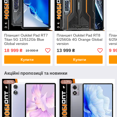
Планшет Oukitel Pad RT7
Планшет Oukitel Pad RT8
План
Titan 5G 12/512Gb Blue
6/256Gb 4G Orange Global
6/25
Global version
version
vers
18 999
13 999
9 9
₴
₴
19 999 ₴
Купити
Купити
Акційні пропозиції та новинки
–35%
–13%