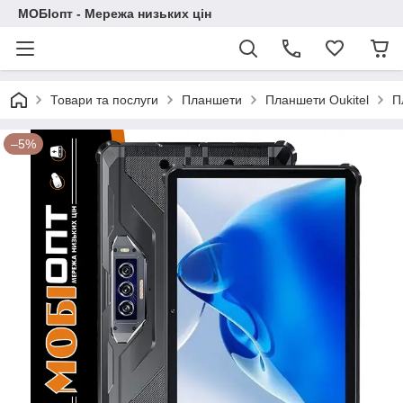
МОБІопт - Мережа низьких цін
Товари та послуги
Планшети
Планшети Oukitel
П
–5%