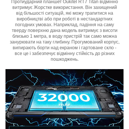
Протиударний планшет Oukitel RT7 Titan відмінно
витримує Жорстке використання. Він захищений
від більшості ситуацій, які можу трапитися на
виробництві або при роботі в нестандартних
погодних умовах. Наприклад, падіння на саму
тверду поверхню дана модель витримує з висоти
близько 1 метра, в воду пристрій так само можна
занурювати на таку глибину. Прогумований корпус,
випирають борти над екраном і гартоване скло -
все це і забезпечує відмінну стійкість до різних
пошкоджень.