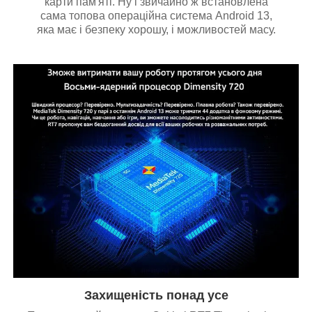
карти пам'яті. Ну і звичайно ж встановлена
сама топова операційна система Android 13,
яка має і безпеку хорошу, і можливостей масу.
Захищеність понад усе