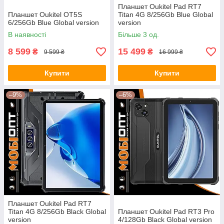
Планшет Oukitel Pad RT7
Планшет Oukitel OT5S
Titan 4G 8/256Gb Blue Global
6/256Gb Blue Global version
version
В наявності
Більше 3 од.
8 599
15 499
₴
₴
9 599 ₴
16 999 ₴
Купити
Купити
–9%
–6%
Планшет Oukitel Pad RT7
Titan 4G 8/256Gb Black Global
Планшет Oukitel Pad RT3 Pro
version
4/128Gb Black Global version