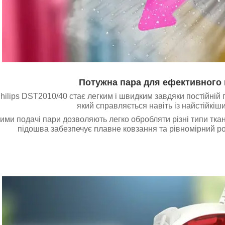
Потужна пара для ефективного
ilips DST2010/40 стає легким і швидким завдяки постійній п
який справляється навіть із найстійкіш
ми подачі пари дозволяють легко обробляти різні типи тка
підошва забезпечує плавне ковзання та рівномірний роз