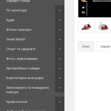
Зарядні станції
TV і монітори
Аудіо
Фітнес-трекери
Smart Watch
Опис
Харак
Спорт та здоров'я
Фото-, відеокамери
Автомобільні товари
Комп'ютерні аксесуари
Зволожувачі та очищувачі
повітря
Ігрові консолі