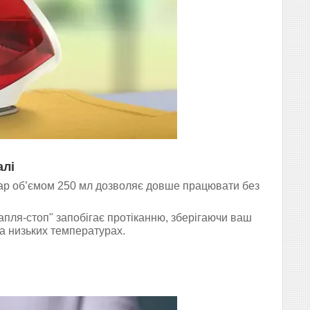
алі
уар об’ємом 250 мл дозволяє довше працювати без
пля-стоп" запобігає протіканню, зберігаючи ваш
на низьких температурах.