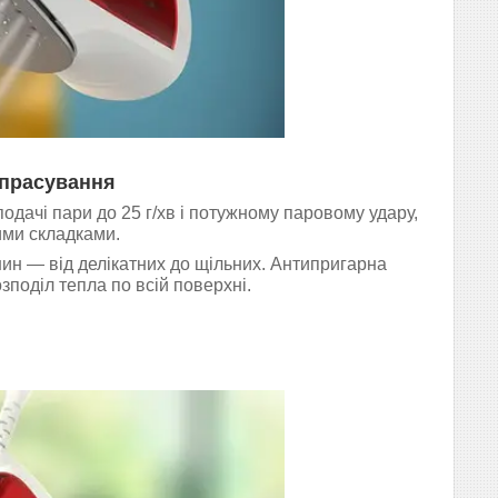
 прасування
одачі пари до 25 г/хв і потужному паровому удару,
ими складками.
нин — від делікатних до щільних. Антипригарна
поділ тепла по всій поверхні.