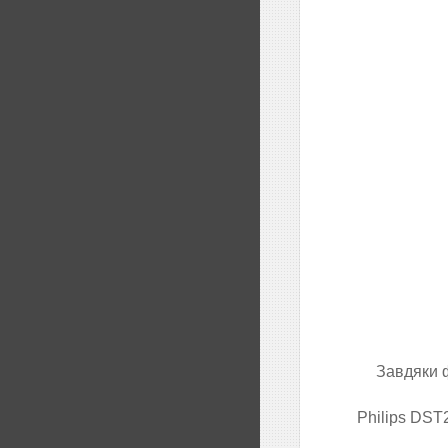
Завдяки ф
Philips DST