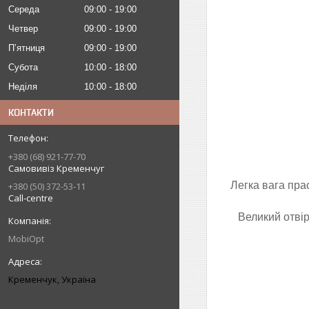
Середа
09:00
19:00
Четвер
09:00
19:00
Пʼятниця
09:00
19:00
Субота
10:00
18:00
Неділя
10:00
18:00
КОНТАКТИ
+380 (68) 921-77-70
Самовивіз Кременчуг
Легка вага пра
+380 (50) 372-53-11
Call-centre
Великий отвір
MobiOpt
Кременчук, Україна