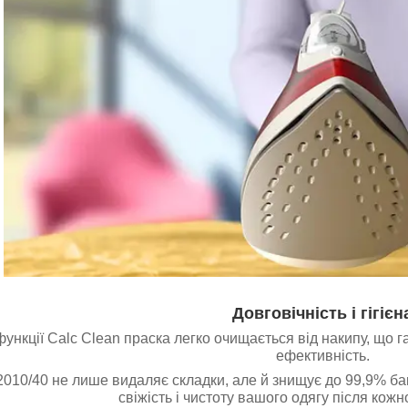
Довговічність і гігієн
ункції Calc Clean праска легко очищається від накипу, що г
ефективність.
2010/40 не лише видаляє складки, але й знищує до 99,9% бак
свіжість і чистоту вашого одягу після кож