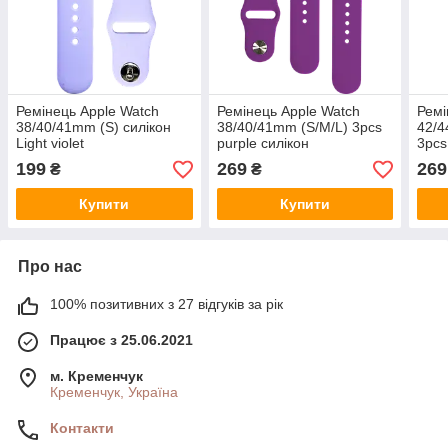
Ремінець Apple Watch
Ремінець Apple Watch
Ремі
38/40/41mm (S) силікон
38/40/41mm (S/M/L) 3pcs
42/4
Light violet
purple силікон
3pcs
сіри
199
269
269
₴
₴
Купити
Купити
Про нас
100% позитивних з 27 відгуків за рік
Працює з 25.06.2021
м. Кременчук
Кременчук, Україна
Контакти