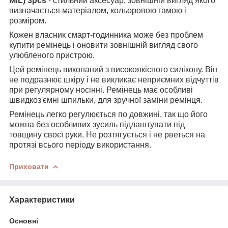
M/L) 3pcs
- стильний аксесуар, зовнішній вигляд якого
визначається матеріалом, кольоровою гамою і
розміром.
Кожен власник смарт-годинника може без проблем
купити ремінець і оновити зовнішній вигляд свого
улюбленого пристрою.
Цей ремінець виконаний з високоякісного силікону. Він
не подразнює шкіру і не викликає неприємних відчуттів
при регулярному носінні. Ремінець має особливі
швидкоз'ємні шпильки, для зручної заміни ремінця.
Ремінець легко регулюється по довжині, так що його
можна без особливих зусиль підлаштувати під
товщину своєї руки. Не розтягується і не рветься на
протязі всього періоду використання.
Приховати
Характеристики
Основні