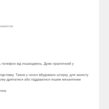
вленістю
ть телефон від пошкоджень. Дуже практичний у
ідставку. Також у чохол вбудовано шторку, для захисту
йому дряпатися або піддаватися іншим механічним
фона.