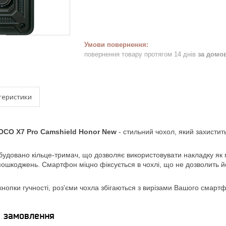
повернення товару протягом 14 днів
за домо
теристики
OCO X7 Pro Camshield Honor New
-
стильний чохол, який захисти
будовано кільце-тримач, що дозволяє використовувати накладку як п
 пошкоджень. Смартфон міцно фіксується в чохлі, що не дозволить 
кнопки гучності, роз'єми чохла збігаються з вирізами Вашого смарт
я замовлення