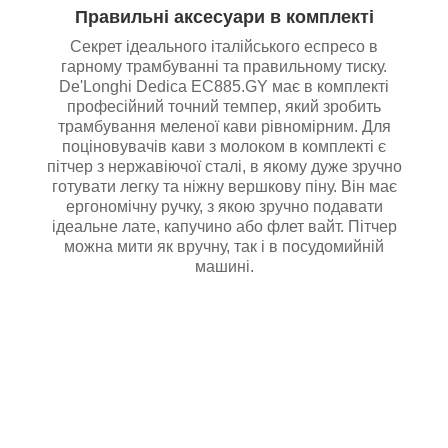
Правильні аксесуари в комплекті
Секрет ідеального італійського еспресо в
гарному трамбуванні та правильному тиску.
De'Longhi Dedica EC885.GY має в комплекті
професійний точний темпер, який зробить
трамбування меленої кави рівномірним. Для
поціновувачів кави з молоком в комплекті є
пітчер з нержавіючої сталі, в якому дуже зручно
готувати легку та ніжну вершкову піну. Він має
ергономічну ручку, з якою зручно подавати
ідеальне лате, капучино або флет вайт. Пітчер
можна мити як вручну, так і в посудомийній
машині.