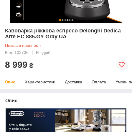
Кавоварка ріжкова еспресо Delonghi Dedica
Arte EC 885.GY Gray UA
Немає в наявності
Код: 103736
Роздріб
8 999
₴
Опис
Характеристики
Доставка
Оплата
Умови п
Опис