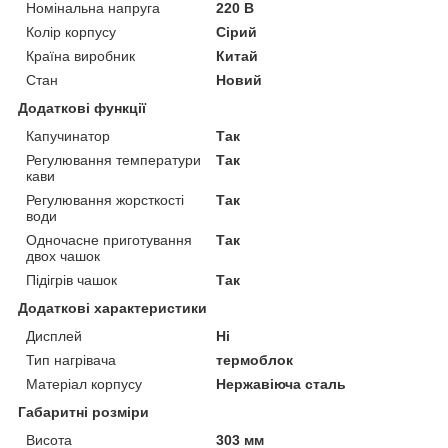
Номінальна напруга
220 В
Колір корпусу
Сірий
Країна виробник
Китай
Стан
Новий
Додаткові функції
Капучинатор
Так
Регулювання температури
Так
кави
Регулювання жорсткості
Так
води
Одночасне приготування
Так
двох чашок
Підігрів чашок
Так
Додаткові характеристики
Дисплей
Ні
Тип нагрівача
термоблок
Матеріал корпусу
Нержавіюча сталь
Габаритні розміри
Висота
303 мм