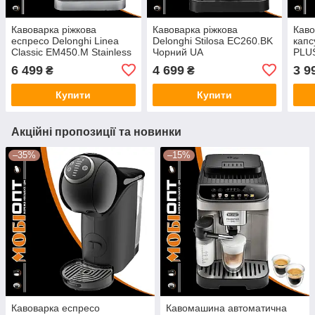
Кавоварка ріжкова
Кавоварка ріжкова
Каво
еспресо Delonghi Linea
Delonghi Stilosa EC260.BK
капс
Classic EM450.M Stainless
Чорний UA
PLU
steel UA
Gra
6 499
4 699
3 9
₴
₴
Купити
Купити
Акційні пропозиції та новинки
–35%
–15%
Кавоварка еспресо
Кавомашина автоматична