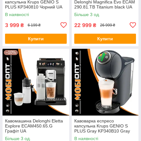
капсульна Krups GENIO S
Delonghi Magnifica Evo ECAM
PLUS KP340810 Чорний UA
290.81.TB Titanium black UA
В наявності
Більше 3 од.
3 999
22 999
₴
₴
6 199 ₴
26 999 ₴
Купити
Купити
–10%
Кавомашина Delonghi Eletta
Кавоварка еспресо
Explore ECAM450.65.G
капсульна Krups GENIO S
Графіт UA
PLUS Gray KP340B10 Gray
UA
Більше 3 од.
В наявності