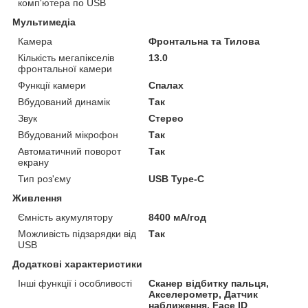
комп'ютера по USB
Мультимедіа
Камера
Фронтальна та Тилова
Кількість мегапікселів
13.0
фронтальної камери
Функції камери
Спалах
Вбудований динамік
Так
Звук
Стерео
Вбудований мікрофон
Так
Автоматичний поворот
Так
екрану
Тип роз'єму
USB Type-C
Живлення
Ємність акумулятору
8400 мА/год
Можливість підзарядки від
Так
USB
Додаткові характеристики
Інші функції і особливості
Сканер відбитку пальця,
Акселерометр, Датчик
наближення, Face ID