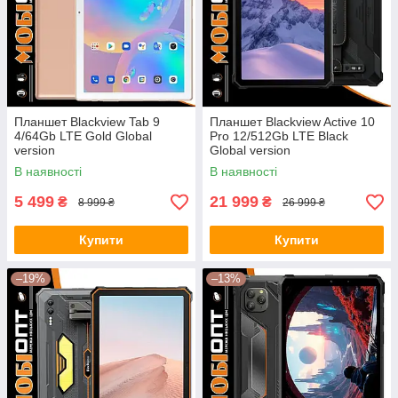
Планшет Blackview Tab 9
Планшет Blackview Active 10
4/64Gb LTE Gold Global
Pro 12/512Gb LTE Black
version
Global version
В наявності
В наявності
5 499
21 999
₴
₴
8 999 ₴
26 999 ₴
Купити
Купити
–19%
–13%