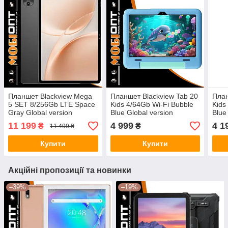
Планшет Blackview Mega
Планшет Blackview Tab 20
План
5 SET 8/256Gb LTE Space
Kids 4/64Gb Wi-Fi Bubble
Kids
Gray Global version
Blue Global version
Blue
11 199
4 999
4 1
₴
₴
11 499 ₴
Купити
Купити
Акційні пропозиції та новинки
–39%
–19%