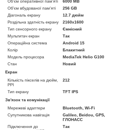
Об'єм оперативної пам'яті
6000 MB
Об'єм вбудованої пам'яті
256 GB
Діагональ екрану
12.7 дюйм
Роздільна здатність екрану
2160x1600
Тип сенсорного екрану
Ємнісний
Мультитач екран
Так
Операційна система
Android 15
Колір
Блакитний
Модель процесора
MediaTek Helio G100
Стан
Новий
Екран
Кількість пікселів на дюйм,
212
PPI
Тип екрану
TFT IPS
Зв'язок та комунікації
Мережеві адаптери
Bluetooth, Wi-Fi
Супутникова навігація
Galileo, Beidou, GPS,
ГЛОНАСС
Підключення до
Так