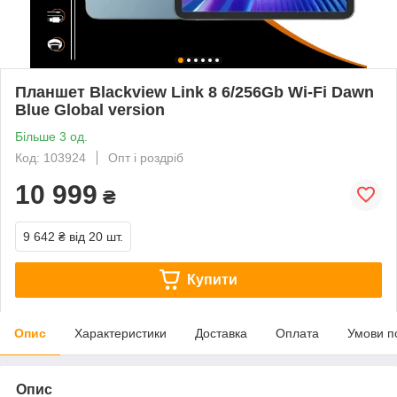
Планшет Blackview Link 8 6/256Gb Wi-Fi Dawn
Blue Global version
Більше 3 од.
Код: 103924
Опт і роздріб
10 999
₴
9 642 ₴
від 20 шт.
Купити
Опис
Характеристики
Доставка
Оплата
Умови п
Опис