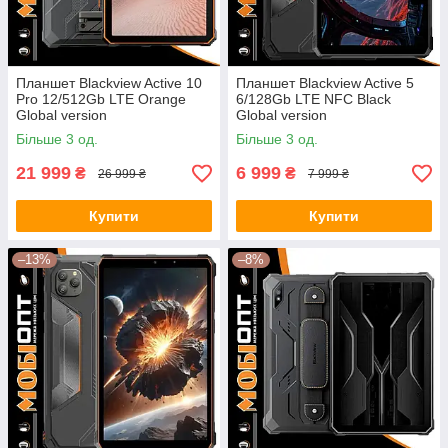
Планшет Blackview Active 10
Планшет Blackview Active 5
Pro 12/512Gb LTE Orange
6/128Gb LTE NFC Black
Global version
Global version
Більше 3 од.
Більше 3 од.
21 999
6 999
₴
₴
26 999 ₴
7 999 ₴
Купити
Купити
–13%
–8%