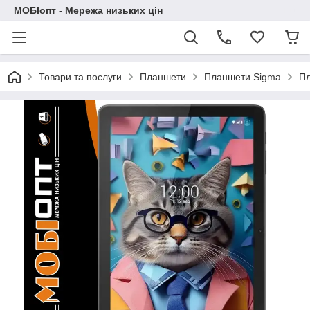
МОБІопт - Мережа низьких цін
Товари та послуги
Планшети
Планшети Sigma
Пл