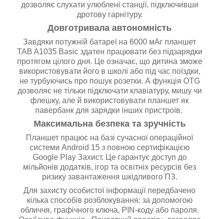
дозволяє слухати улюблені станції, підключивши
дротову гарнітуру.
Довготривала автономність
Завдяки потужній батареї на 6000 мАг планшет
TAB A1035 Basic здатен працювати без підзарядки
протягом цілого дня. Це означає, що дитина зможе
використовувати його в школі або під час поїздки,
не турбуючись про пошук розетки. А функція OTG
дозволяє не тільки підключати клавіатуру, мишу чи
флешку, але й використовувати планшет як
павербанк для зарядки інших пристроїв.
Максимальна безпека та зручність
Планшет працює на базі сучасної операційної
системи Android 15 з повною сертифікацією
Google Play Захист. Це гарантує доступ до
мільйонів додатків, ігор та освітніх ресурсів без
ризику завантаження шкідливого ПЗ.
Для захисту особистої інформації передбачено
кілька способів розблокування: за допомогою
обличчя, графічного ключа, PIN-коду або пароля.