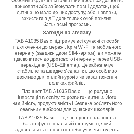
Особлива функція «Приватний простір» дозволяє
приховати або заблокувати певні додатки, щоб
дитина не мала до них доступу, або, навпаки,
захистити від її допитливих очей важливі
батьківські програми.
Завжди на зв’язку
TAB A1035 Basic підтримує всі сучасні способи
підключення до мережі. Крім Wi-Fi та мобільного
інтернету (завдяки двом SIM-картам), ви можете
підключитися до дротового інтернету через USB-
перехідник (USB-Ethernet). Це забезпечує
стабільне та швидке з’єднання, що особливо
важливо для онлайн-уроків чи завантаження
великих файлів.
Планшет TAB A1035 Basic — це розумна
інвестиція в освіту та розвиток дитини. Його
надійність, продуктивність і безпека роблять його
ідеальним вибором для сучасних школярів.
TAB A1035 Basic — це не просто планшет, а
багатофункціональний інструмент, який
задовольнить основні потреби учня чи студента.