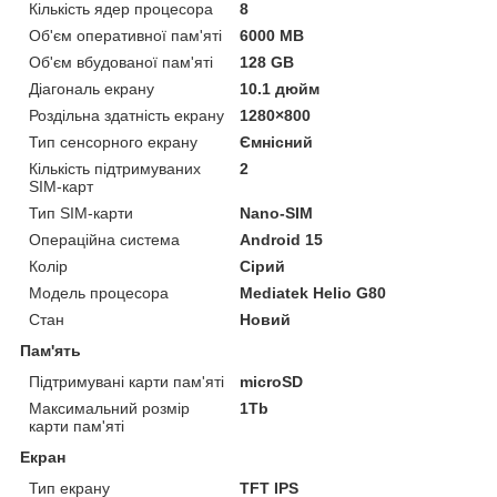
Кількість ядер процесора
8
Об'єм оперативної пам'яті
6000 MB
Об'єм вбудованої пам'яті
128 GB
Діагональ екрану
10.1 дюйм
Роздільна здатність екрану
1280×800
Тип сенсорного екрану
Ємнісний
Кількість підтримуваних
2
SIM-карт
Тип SIM-карти
Nano-SIM
Операційна система
Android 15
Колір
Сірий
Модель процесора
Mediatek Helio G80
Стан
Новий
Пам'ять
Підтримувані карти пам'яті
microSD
Максимальний розмір
1Tb
карти пам'яті
Екран
Тип екрану
TFT IPS