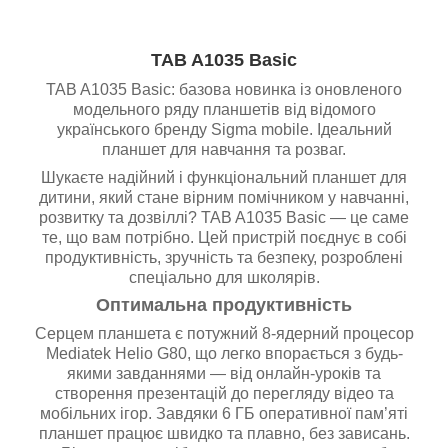
TAB A1035 Basic
TAB A1035 Basic: базова новинка із оновленого
модельного ряду планшетів від відомого
українського бренду Sigma mobile. Ідеальний
планшет для навчання та розваг.
Шукаєте надійний і функціональний планшет для
дитини, який стане вірним помічником у навчанні,
розвитку та дозвіллі? TAB A1035 Basic — це саме
те, що вам потрібно. Цей пристрій поєднує в собі
продуктивність, зручність та безпеку, розроблені
спеціально для школярів.
Оптимальна продуктивність
Серцем планшета є потужний 8-ядерний процесор
Mediatek Helio G80, що легко впорається з будь-
якими завданнями — від онлайн-уроків та
створення презентацій до перегляду відео та
мобільних ігор. Завдяки 6 ГБ оперативної пам’яті
планшет працює швидко та плавно, без зависань.