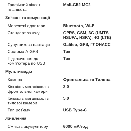
Графічний чіпсет
Mali-G52 MC2
планшета
Зв'язок та комунікації
Мережеві адаптери
Bluetooth, Wi-Fi
Стандарт зв'язку
GPRS, GSM, 3G (UMTS,
HSUPA, HSPA), 4G (LTE)
Супутникова навігація
Galileo, GPS, ГЛОНАСС
Система A-GPS
Так
Підключення до
Так
комп'ютера по USB
Мультимедіа
Камера
Фронтальна та Тилова
Кількість мегапікселів
2.0
фронтальної камери
Кількість мегапікселів
5.0
тилової камери
Тип роз'єму
USB Type-C
Живлення
Ємність акумулятору
6000 мА/год