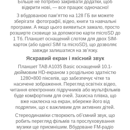
Більше не потрібно закривати додатки, щоб
відкрити нові, — все працює одночасно!
З вбудованою пам’яттю на 128 ГБ ви можете
зберігати фотографії, відео, книги та навчальні
програми. А якщо цього виявиться замало, просто
розширте сховище за допомогою карти microSD до
1 Тб. Планшет оснащений слотом для двох SIM-
карток (або однієї SIM та microSD), що дозволяє
завжди залишатися на зв’язку.
Яскравий екран і якісний звук
Планшет TAB A1035 Basic оснащений 10.1-
дюймовим HD-екраном з роздільною здатністю
1280×800 пікселів, що забезпечує чітке та
насичене зображення. Перегляд освітніх відео,
читання електронних підручників або мультфільмів
буде комфортним для очей. Захисна плівка, що
вже наклеєна на екран, вбереже його від
подряпин, що є важливим для активних дітей.
Стереодинаміки створюють об’ємний звук, що
робить перегляд фільмів та прослуховування
музики ще приємнішим. Вбудоване FM-радіо