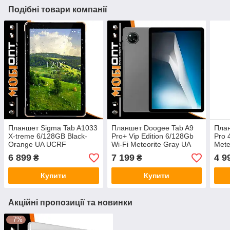
Подібні товари компанії
Планшет Sigma Tab A1033
Планшет Doogee Tab A9
План
X-treme 6/128GB Black-
Pro+ Vip Edition 6/128Gb
Pro 
Orange UA UCRF
Wi-Fi Meteorite Gray UA
Mete
UCRF
6 899
7 199
4 9
₴
₴
Купити
Купити
Акційні пропозиції та новинки
–7%