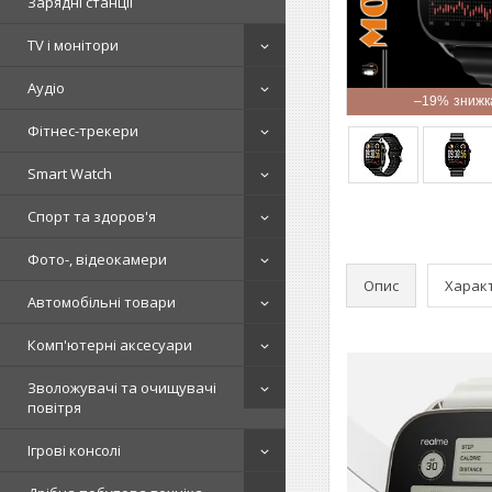
Зарядні станції
TV і монітори
Аудіо
–19%
Фітнес-трекери
Smart Watch
Спорт та здоров'я
Фото-, відеокамери
Опис
Харак
Автомобільні товари
Комп'ютерні аксесуари
Зволожувачі та очищувачі
повітря
Ігрові консолі