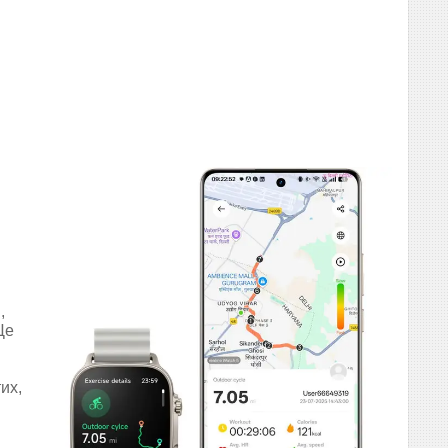
,
Це
их,