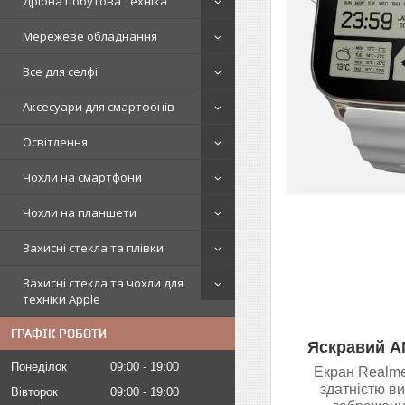
Дрібна побутова техніка
Мережеве обладнання
Все для селфі
Аксесуари для смартфонів
Освітлення
Чохли на смартфони
Чохли на планшети
Захисні стекла та плівки
Захисні стекла та чохли для
техніки Apple
ГРАФІК РОБОТИ
Яскравий A
Понеділок
09:00
19:00
Екран Realme
здатністю ви
Вівторок
09:00
19:00