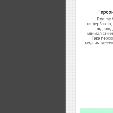
Персон
Realme W
циферблатів,
відповід
мінімалістичн
Така персо
модним аксесуа