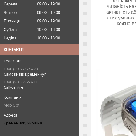
зображення
Середа
09:00
19:00
читаність на
активність а
Четвер
09:00
19:00
яких умовах.
Пʼятниця
09:00
19:00
кожна в
Субота
10:00
18:00
Неділя
10:00
18:00
КОНТАКТИ
+380 (68) 921-77-70
Самовивіз Кременчуг
+380 (50) 372-53-11
Call-centre
MobiOpt
Кременчук, Україна