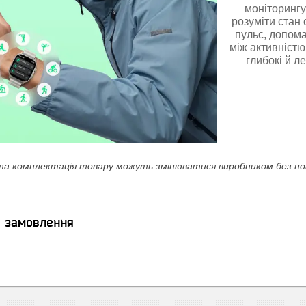
моніторингу
розуміти стан 
пульс, допома
між активністю
глибокі й л
а комплектація товару можуть змінюватися виробником без повід
.
я замовлення