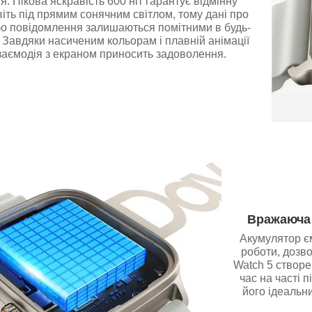
. Пікова яскравість 600 ніт гарантує відмінну
віть під прямим сонячним світлом, тому дані про
бо повідомлення залишаються помітними в будь-
 Завдяки насиченим кольорам і плавній анімації
заємодія з екраном приносить задоволення.
Вражаюча 
Акумулятор єм
роботи, дозв
Watch 5 створе
час на часті 
його ідеальн