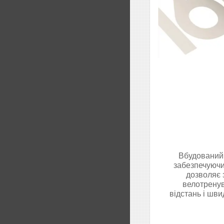
Вбудований 
забезпечуючи
дозволяє 
велотренув
відстань і шви