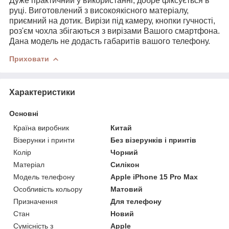
Дуже практичний у використанні, добре фіксується в
руці. Виготовлений з високоякісного матеріалу,
приємний на дотик. Вирізи під камеру, кнопки гучності,
роз'єм чохла збігаються з вирізами Вашого смартфона.
Дана модель не додасть габаритів вашого телефону.
Приховати
Характеристики
Основні
Країна виробник
Китай
Візерунки і принти
Без візерунків і принтів
Колір
Чорний
Матеріал
Силікон
Модель телефону
Apple iPhone 15 Pro Max
Особливість кольору
Матовий
Призначення
Для телефону
Стан
Новий
Сумісність з
Apple