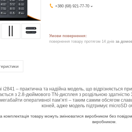
+380 (68) 921-77-70
повернення товару протягом 14 днів
за домо
теристики
 i2841 – практична та надійна модель, що відрізняється п
ється з 2.8-дюймового TN-дисплея з роздільною здатністю 
мегабайти оперативної пам’яті – таким самим обсягом слав
коней, адже модель підтримує microSD о
а комплектація товару можуть змінюватися виробником без повідомл
виробником.