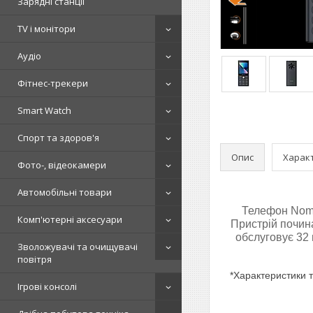
Зарядні станції
TV і монітори
Аудіо
Фітнес-трекери
Smart Watch
Спорт та здоров'я
Опис
Харак
Фото-, відеокамери
Автомобільні товари
Телефон Nomi
Комп'ютерні аксесуари
Пристрій почина
обслуговує 32 
Зволожувачі та очищувачі
повітря
*Характеристики т
Ігрові консолі