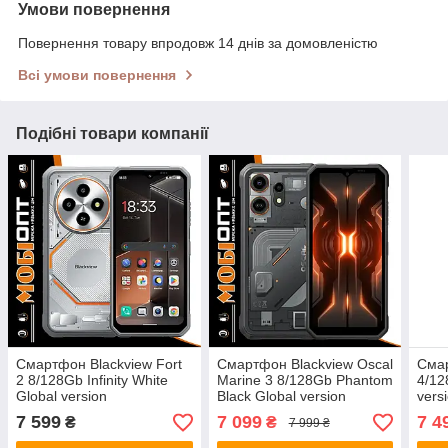
Умови повернення
Повернення товару впродовж 14 днів за домовленістю
Всі умови повернення
Подібні товари компанії
Смартфон Blackview Fort
Смартфон Blackview Oscal
Смар
2 8/128Gb Infinity White
Marine 3 8/128Gb Phantom
4/12
Global version
Black Global version
vers
7 599
7 099
7 4
₴
₴
7 999 ₴