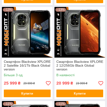
–13%
–13%
Смартфон Blackview XPLORE
Смартфон Blackview XPLORE
2 Satellite 16/1Tb Black Global
2 12/256Gb Black Global
version
version
Більше 3 од.
В наявності
25 999
20 999
₴
₴
29 999 ₴
23 999 ₴
Купити
Купити
–11%
–11%