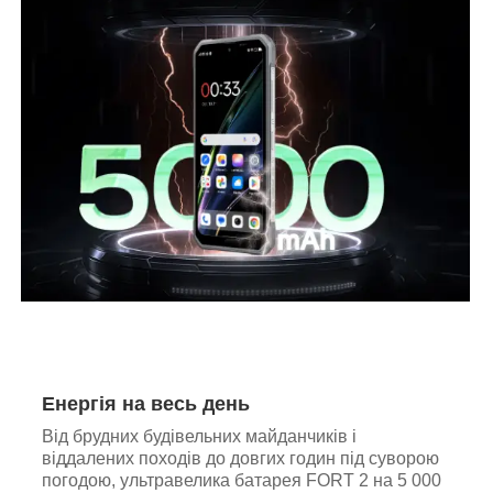
Енергія на весь день
Від брудних будівельних майданчиків і
віддалених походів до довгих годин під суворою
погодою, ультравелика батарея FORT 2 на 5 000