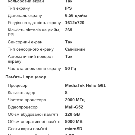
Кольоровий екран
Так
Тип екрану
IPS
Діагональ екрану
6.56 дюйм
Роздільна здатність екрану
1612х720
Кількість пікселів на дюйм,
269
PPI
Сенсорний екран
Так
Тип сенсорного екрану
Ємнісний
Автоматичний поворот
Так
екрану
Частота оновлення екрану
90 Гц
Пам'ять і процесор
Процесор
MediaTek Helio G81
Кількість ядер
8
Частота процесора
2000 МГц
Відеопроцесор
Mali-G52
Об'єм вбудованої пам'яті
128 GB
Об'єм оперативної пам'яті
8000 MB
Слоти карти пам'яті
microSD