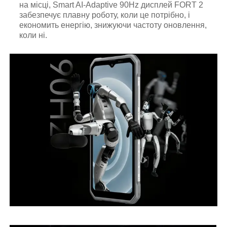
на місці, Smart AI-Adaptive 90Hz дисплей FORT 2
забезпечує плавну роботу, коли це потрібно, і
економить енергію, знижуючи частоту оновлення,
коли ні.