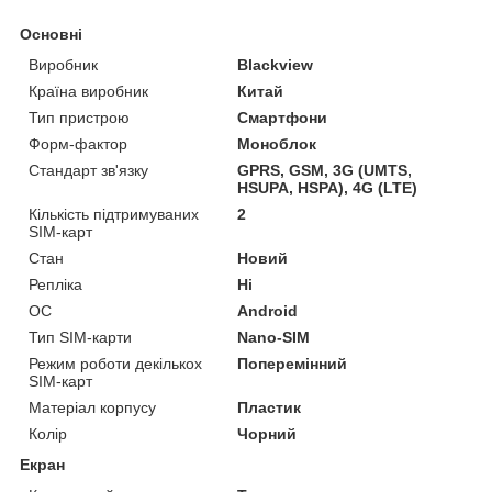
Основні
Виробник
Blackview
Країна виробник
Китай
Тип пристрою
Смартфони
Форм-фактор
Моноблок
Стандарт зв'язку
GPRS, GSM, 3G (UMTS,
HSUPA, HSPA), 4G (LTE)
Кількість підтримуваних
2
SIM-карт
Стан
Новий
Репліка
Ні
ОС
Android
Тип SIM-карти
Nano-SIM
Режим роботи декількох
Поперемінний
SIM-карт
Матеріал корпусу
Пластик
Колір
Чорний
Екран