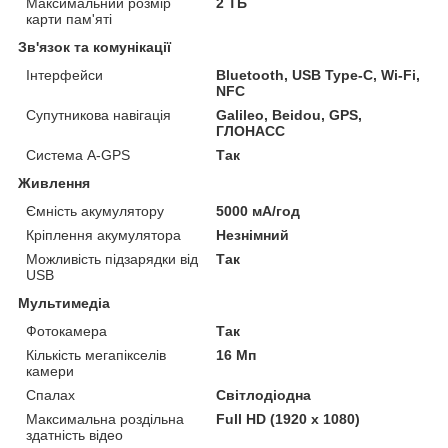
Максимальний розмір
2 ТБ
карти пам'яті
Зв'язок та комунікації
Інтерфейси
Bluetooth, USB Type-C, Wi-Fi,
NFC
Супутникова навігація
Galileo, Beidou, GPS,
ГЛОНАСС
Система A-GPS
Так
Живлення
Ємність акумулятору
5000 мА/год
Кріплення акумулятора
Незнімний
Можливість підзарядки від
Так
USB
Мультимедіа
Фотокамера
Так
Кількість мегапікселів
16 Мп
камери
Спалах
Світлодіодна
Максимальна роздільна
Full HD (1920 x 1080)
здатність відео