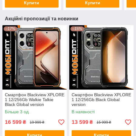
Купити
Купити
Акційні пропозиції та новинки
–17%
–15%
Смартфон Blackview XPLORE
Смартфон Blackview XPLORE
1 12/256Gb Walkie Talkie
1 12/256Gb Black Global
Black Global version
version
Більше 3 од.
В наявності
16 599
13 599
₴
₴
19 999 ₴
15 999 ₴
Купити
Купити