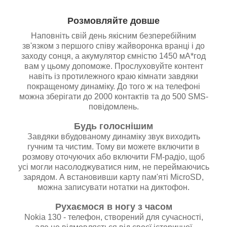
Розмовляйте довше
Наповніть свій день якісним безперебійним
зв'язком з першого співу жайворонка вранці і до
заходу сонця, а акумулятор ємністю 1450 мА*год
вам у цьому допоможе. Прослуховуйте контент
навіть із протилежного краю кімнати завдяки
покращеному динаміку. До того ж на телефоні
можна зберігати до 2000 контактів та до 500 SMS-
повідомлень.
Будь голоснішим
Завдяки вбудованому динаміку звук виходить
гучним та чистим. Тому ви можете включити в
розмову оточуючих або включити FM-радіо, щоб
усі могли насолоджуватися ним, не переймаючись
зарядом. А встановивши карту пам'яті MicroSD,
можна записувати нотатки на диктофон.
Рухаємося в ногу з часом
Nokia 130 - телефон, створений для сучасності,