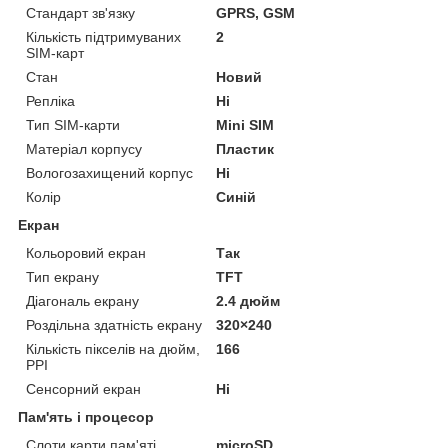
Стандарт зв'язку
GPRS, GSM
Кількість підтримуваних
2
SIM-карт
Стан
Новий
Репліка
Ні
Тип SIM-карти
Mini SIM
Матеріал корпусу
Пластик
Вологозахищений корпус
Ні
Колір
Синій
Екран
Кольоровий екран
Так
Тип екрану
TFT
Діагональ екрану
2.4 дюйм
Роздільна здатність екрану
320×240
Кількість пікселів на дюйм,
166
PPI
Сенсорний екран
Ні
Пам'ять і процесор
Слоти карти пам'яті
microSD