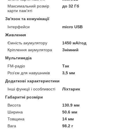
Максимальний розмір
до 32 Гб
карти пам'яті
Зв'язок та комунікації
Інтерфейси
micro USB
Живлення
Ємність акумулятору
1450 мА/год
Кріплення акумулятора
Знімний
Мультимедіа
FM-радіо
Так
Роз'єм для навушників
3,5 мм
Додаткові характеристики
Інші функції і особливості
Ліхтарик
Габаритні розміри
Висота
130.9 мм
Ширина
50.6 мм
Товщина
14 мм
Вага
98.2 г