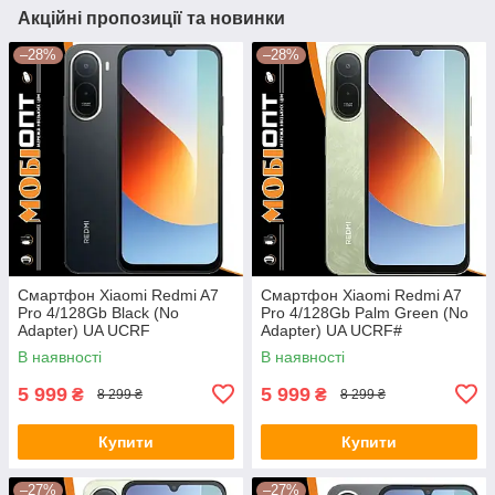
Акційні пропозиції та новинки
–28%
–28%
Смартфон Xiaomi Redmi A7
Смартфон Xiaomi Redmi A7
Pro 4/128Gb Black (No
Pro 4/128Gb Palm Green (No
Adapter) UA UCRF
Adapter) UA UCRF#
В наявності
В наявності
5 999
5 999
₴
₴
8 299 ₴
8 299 ₴
Купити
Купити
–27%
–27%