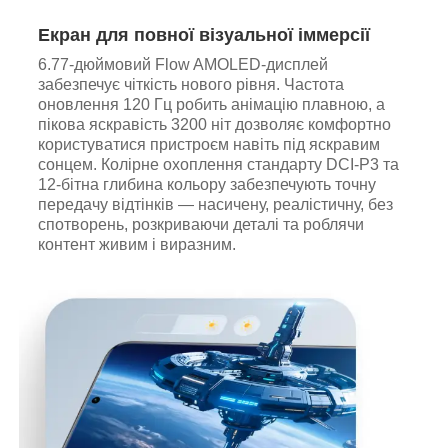
Екран для повної візуальної іммерсії
6.77-дюймовий Flow AMOLED-дисплей
забезпечує чіткість нового рівня. Частота
оновлення 120 Гц робить анімацію плавною, а
пікова яскравість 3200 ніт дозволяє комфортно
користуватися пристроєм навіть під яскравим
сонцем. Колірне охоплення стандарту DCI-P3 та
12-бітна глибина кольору забезпечують точну
передачу відтінків — насичену, реалістичну, без
спотворень, розкриваючи деталі та роблячи
контент живим і виразним.