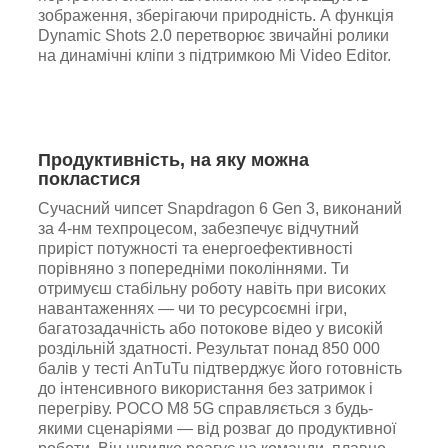
зображення, зберігаючи природність. А функція
Dynamic Shots 2.0 перетворює звичайні ролики
на динамічні кліпи з підтримкою Mi Video Editor.
Продуктивність, на яку можна
покластися
Сучасний чипсет Snapdragon 6 Gen 3, виконаний
за 4-нм техпроцесом, забезпечує відчутний
приріст потужності та енергоефективності
порівняно з попередніми поколіннями. Ти
отримуєш стабільну роботу навіть при високих
навантаженнях — чи то ресурсоємні ігри,
багатозадачність або потокове відео у високій
роздільній здатності. Результат понад 850 000
балів у тесті AnTuTu підтверджує його готовність
до інтенсивного використання без затримок і
перегріву. POCO M8 5G справляється з будь-
якими сценаріями — від розваг до продуктивної