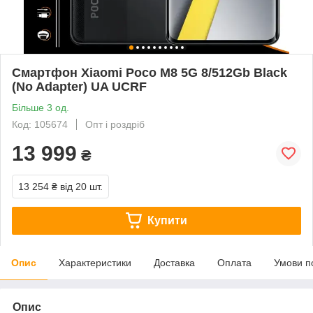
Смартфон Xiaomi Poco M8 5G 8/512Gb Black
(No Adapter) UA UCRF
Більше 3 од.
Код: 105674
Опт і роздріб
13 999
₴
13 254 ₴
від 20 шт.
Купити
Опис
Характеристики
Доставка
Оплата
Умови п
Опис