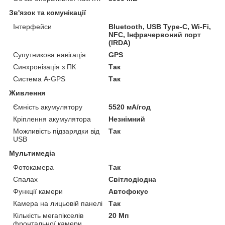
Зв'язок та комунікації
Інтерфейси
Bluetooth, USB Type-C, Wi-Fi,
NFC, Інфрачервоний порт
(IRDA)
Супутникова навігація
GPS
Синхронізація з ПК
Так
Система A-GPS
Так
Живлення
Ємність акумулятору
5520 мА/год
Кріплення акумулятора
Незнімний
Можливість підзарядки від
Так
USB
Мультимедіа
Фотокамера
Так
Спалах
Світлодіодна
Функції камери
Автофокус
Камера на лицьовій панелі
Так
Кількість мегапікселів
20 Мп
фронтальної камери