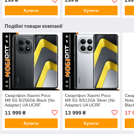
299
299
299
₴
₴
Купити
Купити
Подібні товари компанії
Смартфон Xiaomi Poco
Смартфон Xiaomi Poco
Сма
M8 5G 8/256Gb Black (No
M8 5G 8/512Gb Silver (No
Note
Adapter) UA UCRF
Adapter) UA UCRF
Blac
UCR
11 999
13 999
17 
₴
₴
Купити
Купити