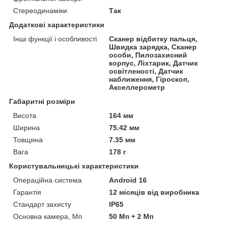
Стереодинаміки
Так
Додаткові характеристики
Інші функції і особливості
Сканер відбитку пальця,
Швидка зарядка, Сканер
особи, Пилозахисний
корпус, Ліхтарик, Датчик
освітленості, Датчик
наближення, Гіроскоп,
Акселлерометр
Габаритні розміри
Висота
164 мм
Ширина
75.42 мм
Товщина
7.35 мм
Вага
178 г
Користувальницькі характеристики
Операційна система
Android 16
Гарантія
12 місяців від виробника
Стандарт захисту
IP65
Основна камера, Мп
50 Мп + 2 Мп