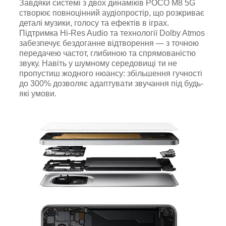
Завдяки системі з двох динаміків POCO M8 5G
створює повноцінний аудіопростір, що розкриває
деталі музики, голосу та ефектів в іграх.
Підтримка Hi-Res Audio та технології Dolby Atmos
забезпечує бездоганне відтворення — з точною
передачею частот, глибиною та спрямованістю
звуку. Навіть у шумному середовищі ти не
пропустиш жодного нюансу: збільшення гучності
до 300% дозволяє адаптувати звучання під будь-
які умови.