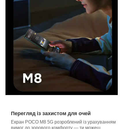
Перегляд із захистом для очей
Екран POCO M8 5G розроблений із урахуванням
вимог до зорового комфорту — ти можеш