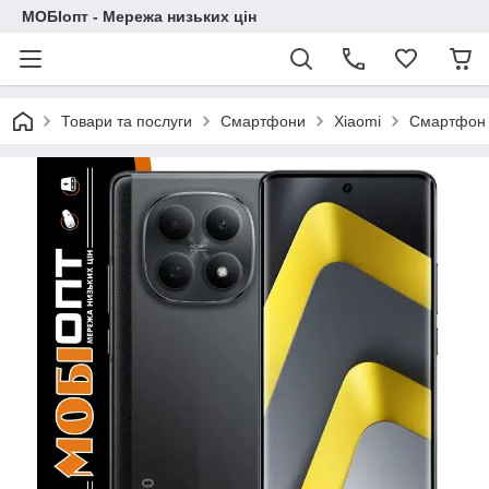
МОБІопт - Мережа низьких цін
Товари та послуги
Смартфони
Xiaomi
Смартфон 