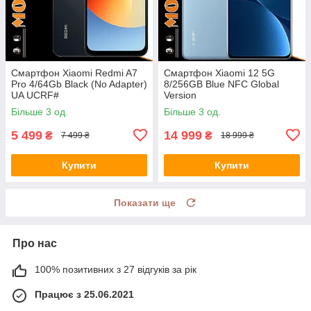
Смартфон Xiaomi Redmi A7
Смартфон Xiaomi 12 5G
Pro 4/64Gb Black (No Adapter)
8/256GB Blue NFC Global
UA UCRF#
Version
Більше 3 од.
Більше 3 од.
5 499
14 999
₴
₴
7 499 ₴
18 999 ₴
Купити
Купити
Показати ще
Про нас
100% позитивних з 27 відгуків за рік
Працює з 25.06.2021