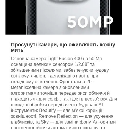
Просунуті камери, що оживляють кожну
мить
Основна камера Light Fusion 400 на 50 Мп
оснащена великим сенсором 1/2.88" та
збільшеними пікселями, забезпечуючи чудову
світлочутливість і деталізацію навіть при
складному освітленні. Фронтальна 20-
мегапіксельна камера з оновленими
алгоритмами точніше передає риси обличчя й
підходить як для селфі, так і для відеозв’язку. Для
швидкої обробки передбачені вбудовані AI-
інструменти: Beautify — для м’якої корекції
зовнішності, Remove Reflection — для усунення
відблисків, та Sky — для заміни фону. Алгоритми
портретної зйомки автоматично покращують