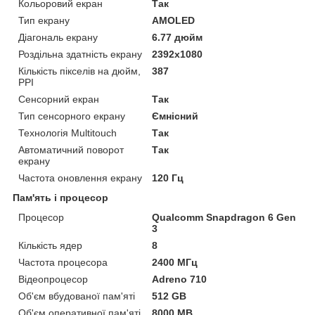
Кольоровий екран
Так
Тип екрану
AMOLED
Діагональ екрану
6.77 дюйм
Роздільна здатність екрану
2392x1080
Кількість пікселів на дюйм,
387
PPI
Сенсорний екран
Так
Тип сенсорного екрану
Ємнісний
Технологія Multitouch
Так
Автоматичний поворот
Так
екрану
Частота оновлення екрану
120 Гц
Пам'ять і процесор
Процесор
Qualcomm Snapdragon 6 Gen
3
Кількість ядер
8
Частота процесора
2400 МГц
Відеопроцесор
Adreno 710
Об'єм вбудованої пам'яті
512 GB
Об'єм оперативної пам'яті
8000 MB