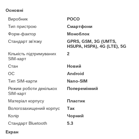
Основні
Виробник
POCO
Тип пристрою
Смартфони
Форм-фактор
Моноблок
Стандарт зв'язку
GPRS, GSM, 3G (UMTS,
HSUPA, HSPA), 4G (LTE), 5G
Кількість підтримуваних
2
SIM-карт
Стан
Новий
ОС
Android
Тип SIM-карти
Nano-SIM
Режим роботи декількох
Поперемінний
SIM-карт
Матеріал корпусу
Пластик
Вологозахищений корпус
Так
Колір
Чорний
Стандарт Bluetooth
5.3
Екран