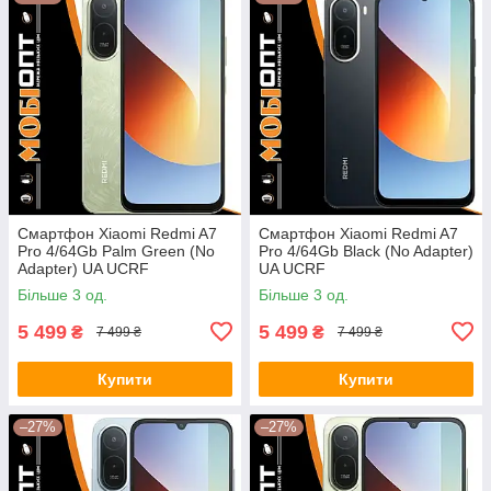
Смартфон Xiaomi Redmi A7
Смартфон Xiaomi Redmi A7
Pro 4/64Gb Palm Green (No
Pro 4/64Gb Black (No Adapter)
Adapter) UA UCRF
UA UCRF
Більше 3 од.
Більше 3 од.
5 499
5 499
₴
₴
7 499 ₴
7 499 ₴
Купити
Купити
–27%
–27%