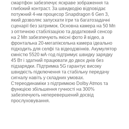
смартфон забезпечує яскраве зображення та
глибокий контраст. За швидкодію відповідає
потужний 4-нм процесор Snapdragon 6 Gen 3,
який дозволяє запускати ігри та багатозадачні
сценарії без затримок. Основна камера на 50 Мп
з оптичною стабілізацією та додатковий сенсор
на 2 Мп забезпечують якісні фото й відео, а
фронтальна 20-мегапіксельна камера ідеально
підходить для селфі та відеодзвінків. Акумулятор
ємністю 5520 мА·год підтримує швидку зарядку
45 Вт і здатний працювати до двох днів без
підзарядки. Підтримка 5G гарантує високу
швидкість підключення та стабільну передачу
сигналу навіть у складних умовах.
Стереодинаміки з підтримкою Dolby Atmos та
функцією збільшення гучності на 300%
забезпечують неперевершений досвід
прослуховування.