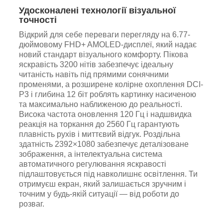
Удосконалені технології візуальної
точності
Відкрий для себе переваги перегляду на 6.77-
дюймовому FHD+ AMOLED-дисплеї, який надає
новий стандарт візуального комфорту. Пікова
яскравість 3200 нітів забезпечує ідеальну
читаність навіть під прямими сонячними
променями, а розширене колірне охоплення DCI-
P3 і глибина 12 біт роблять картинку насиченою
та максимально наближеною до реальності.
Висока частота оновлення 120 Гц і надшвидка
реакція на торкання до 2560 Гц гарантують
плавність рухів і миттєвий відгук. Роздільна
здатність 2392×1080 забезпечує деталізоване
зображення, а інтелектуальна система
автоматичного регулювання яскравості
підлаштовується під навколишнє освітлення. Ти
отримуєш екран, який залишається зручним і
точним у будь-якій ситуації — від роботи до
розваг.