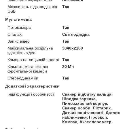
Можливість підзарядки від
Так
USB
Мультимедіа
Фотокамера
Так
Спалах
Світлодіодна
Запис відео
Так
Максимальна роздільна
3840x2160
здатність відео
Камера на лицьовій панелі
Так
Кількість мегапікселів
20 Мп
фронтальної камери
Стереодинаміки
Так
Додаткові характеристики
Інші функції і особливості
Сканер відбитку пальця,
Швидка зарядка,
Пилозахисний корпус,
Сканер особи, Ліхтарик,
Датчик освітленості, Датчик
наближення, Гіроскоп,
Компас, Акселлерометр