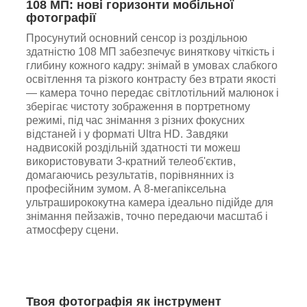
108 МП: нові горизонти мобільної
фотографії
Просунутий основний сенсор із роздільною
здатністю 108 МП забезпечує виняткову чіткість і
глибину кожного кадру: знімай в умовах слабкого
освітлення та різкого контрасту без втрати якості
— камера точно передає світлотільний малюнок і
зберігає чистоту зображення в портретному
режимі, під час знімання з різних фокусних
відстаней і у форматі Ultra HD. Завдяки
надвисокій роздільній здатності ти можеш
використовувати 3-кратний телеоб'єктив,
домагаючись результатів, порівнянних із
професійним зумом. А 8-мегапіксельна
ультраширококутна камера ідеально підійде для
знімання пейзажів, точно передаючи масштаб і
атмосферу сцени.
Твоя фотографія як інструмент