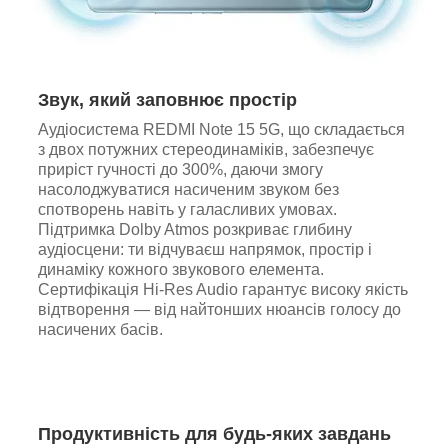
Звук, який заповнює простір
Аудіосистема REDMI Note 15 5G, що складається
з двох потужних стереодинаміків, забезпечує
приріст гучності до 300%, даючи змогу
насолоджуватися насиченим звуком без
спотворень навіть у галасливих умовах.
Підтримка Dolby Atmos розкриває глибину
аудіосцени: ти відчуваєш напрямок, простір і
динаміку кожного звукового елемента.
Сертифікація Hi-Res Audio гарантує високу якість
відтворення — від найтонших нюансів голосу до
насичених басів.
Продуктивність для будь-яких завдань