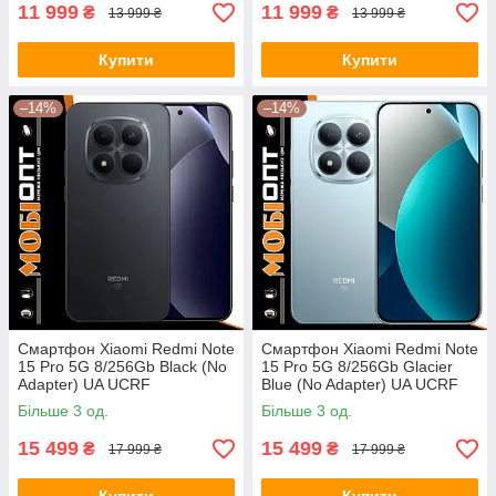
11 999
11 999
₴
₴
13 999 ₴
13 999 ₴
Купити
Купити
–14%
–14%
Смартфон Xiaomi Redmi Note
Смартфон Xiaomi Redmi Note
15 Pro 5G 8/256Gb Black (No
15 Pro 5G 8/256Gb Glacier
Adapter) UA UCRF
Blue (No Adapter) UA UCRF
Більше 3 од.
Більше 3 од.
15 499
15 499
₴
₴
17 999 ₴
17 999 ₴