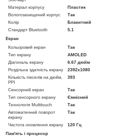
Матеріал корпусу
Пластик
Вологозахищений корпус
Так
Колір
Блакитний
Стандарт Bluetooth
5.1
Екран
Кольоровий екран
Так
Тип екрану
AMOLED
Діагональ екрану
6.67 дюйм
Роздільна здатність екрану
2392x1080
Кількість пікселів на дюйм,
393
PPI
Сенсорний екран
Так
Тип сенсорного екрану
Ємнісний
Технологія Multitouch
Так
Автоматичний поворот
Так
екрану
Частота оновлення екрану
120 Гц
Пам'ять і процесор