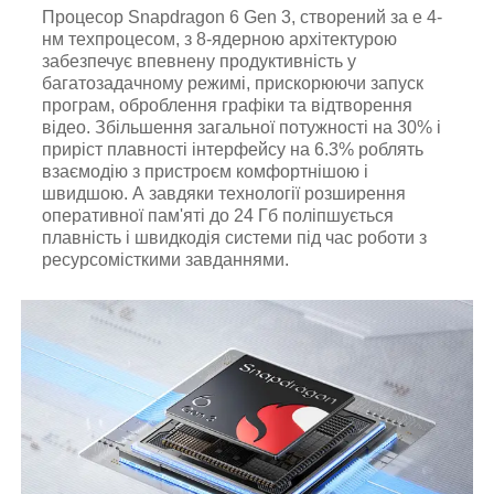
Процесор Snapdragon 6 Gen 3, створений за е 4-
нм техпроцесом, з 8-ядерною архітектурою
забезпечує впевнену продуктивність у
багатозадачному режимі, прискорюючи запуск
програм, оброблення графіки та відтворення
відео. Збільшення загальної потужності на 30% і
приріст плавності інтерфейсу на 6.3% роблять
взаємодію з пристроєм комфортнішою і
швидшою. А завдяки технології розширення
оперативної пам'яті до 24 Гб поліпшується
плавність і швидкодія системи під час роботи з
ресурсомісткими завданнями.