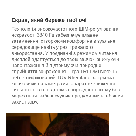
Екран, який береже твої очі
Технологія високочастотного ШІМ-регулювання
яскравості 3840 Гц забезпечує плавне
затемнення, створюючи комфортне візуальне
середовище навіть у разі тривалого
використання. У поєднанні з режимом читання
дисплей адаптується до твоїх звичок, знижуючи
навантаження й підтримуючи природне
сприйняття зображення. Екран REDMI Note 15
5G сертифікований TÜV Rheinland за трьома
ключовими параметрами: апаратне зниження
синього світла, підтримка циркадного ритму без
мерехтіння, забезпечуючи продуманий всебічний
захист зору.