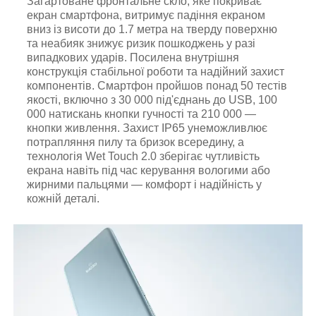
Загартоване фронтальне скло, яке покриває
екран смартфона, витримує падіння екраном
вниз із висоти до 1.7 метра на тверду поверхню
та неабияк знижує ризик пошкоджень у разі
випадкових ударів. Посилена внутрішня
конструкція стабільної роботи та надійний захист
компонентів. Смартфон пройшов понад 50 тестів
якості, включно з 30 000 під'єднань до USB, 100
000 натискань кнопки гучності та 210 000 —
кнопки живлення. Захист IP65 унеможливлює
потрапляння пилу та бризок всередину, а
технологія Wet Touch 2.0 зберігає чутливість
екрана навіть під час керування вологими або
жирними пальцями — комфорт і надійність у
кожній деталі.