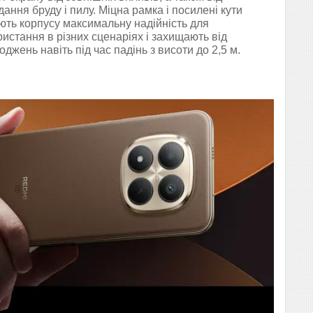
ання бруду і пилу. Міцна рамка і посилені кути
ють корпусу максимальну надійність для
истання в різних сценаріях і захищають від
джень навіть під час падінь з висоти до 2,5 м.