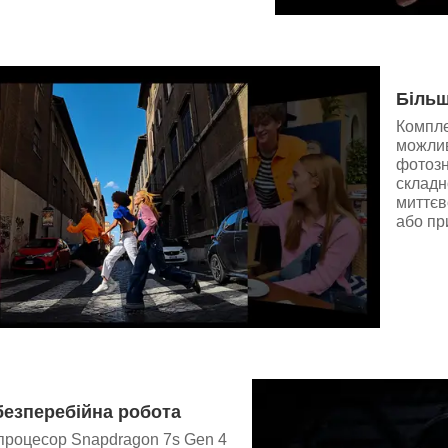
Більш
Компле
можлив
фотозн
складн
миттєв
або пр
 безперебійна робота
процесор Snapdragon 7s Gen 4