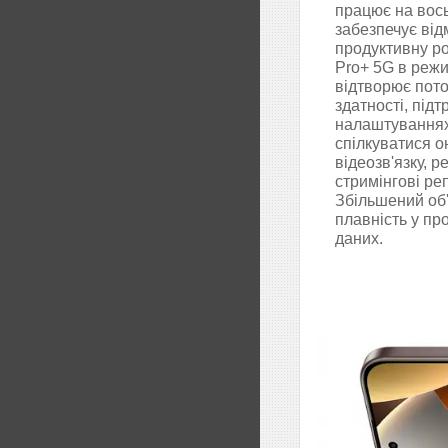
працює на вось
забезпечує від
продуктивну р
Pro+ 5G в режи
відтворює пото
здатності, під
налаштуваннях
спілкуватися 
відеозв'язку, 
стримінгові ре
Збільшений об
плавність у пр
даних.