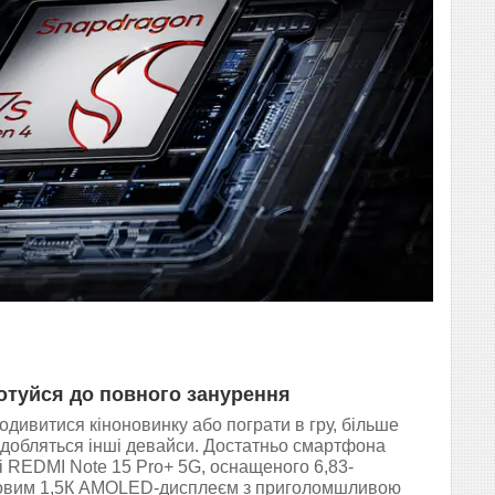
отуйся до повного занурення
одивитися кіноновинку або пограти в гру, більше
адобляться інші девайси. Достатньо смартфона
i REDMI Note 15 Pro+ 5G, оснащеного 6,83-
вим 1,5К AMOLED-дисплеєм з приголомшливою