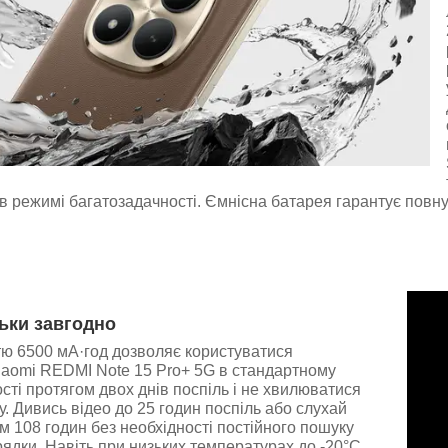
в режимі багатозадачності. Ємнісна батарея гарантує повну
ьки завгодно
тю 6500 мА·год дозволяє користуватися
aomi REDMI Note 15 Pro+ 5G в стандартному
сті протягом двох днів поспіль і не хвилюватися
у. Дивись відео до 25 годин поспіль або слухай
м 108 годин без необхідності постійного пошуку
рядки. Навіть при низьких температурах до -20°C