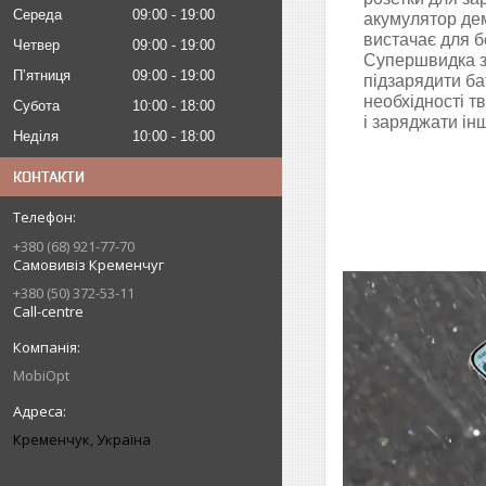
Середа
09:00
19:00
акумулятор де
вистачає для б
Четвер
09:00
19:00
Супершвидка з
Пʼятниця
09:00
19:00
підзарядити ба
необхідності 
Субота
10:00
18:00
і заряджати ін
Неділя
10:00
18:00
КОНТАКТИ
+380 (68) 921-77-70
Самовивіз Кременчуг
+380 (50) 372-53-11
Call-centre
MobiOpt
Кременчук, Україна