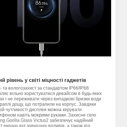
й рівень у світі міцності гаджетів
- та вологозахист за стандартом IP66/IP68
оляє вільно користуватися девайсом в будь-яких
ах і не переживати через випадкові бризки води
краплі дощу, що потрапили на корпус. Завдяки
кій чутливості дисплея можна керувати
тфоном навіть мокрими руками. Захисне скло
ng Gorilla Glass Victus2 забезпечує надійний
т екрану від зовнішніх впливів, а також від