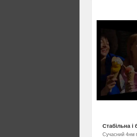
Стабільна і
Сучасний 4нм 