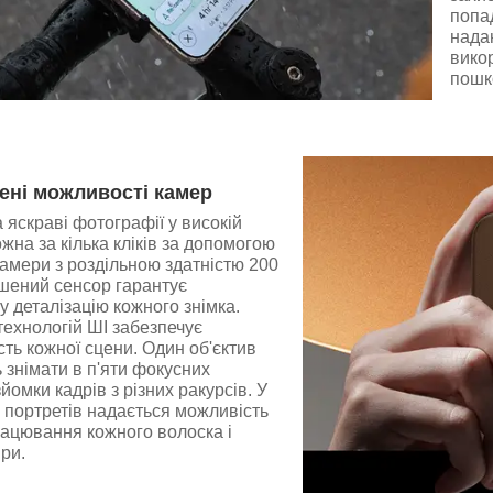
попад
нада
викор
пошко
ні можливості камер
а яскраві фотографії у високій
ожна за кілька кліків за допомогою
амери з роздільною здатністю 200
ьшений сенсор гарантує
 деталізацію кожного знімка.
ехнологій ШІ забезпечує
сть кожної сцени. Один об'єктив
 знімати в п'яти фокусних
йомки кадрів з різних ракурсів. У
 портретів надається можливість
рацювання кожного волоска і
ри.