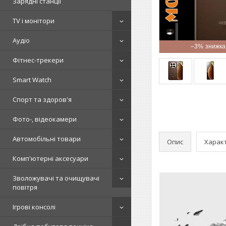
Зарядні станції
TV і монітори
Аудіо
–3%
Фітнес-трекери
Smart Watch
Спорт та здоров'я
Фото-, відеокамери
Автомобільні товари
Опис
Харак
Комп'ютерні аксесуари
Зволожувачі та очищувачі
повітря
Ігрові консолі