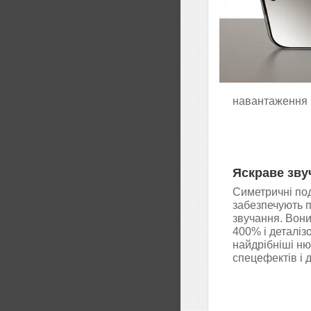
навантаження н
Яскраве зву
Симетричні под
забезпечують 
звучання. Вони
400% і деталіз
найдрібніші ню
спецефектів і 