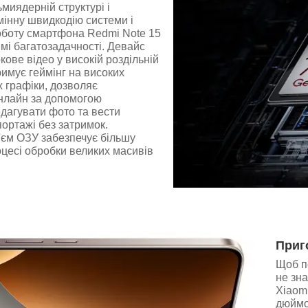
миядерній структурі і
мінну швидкодію системи і
оботу смартфона Redmi Note 15
мі багатозадачності. Девайс
кове відео у високій роздільній
тримує геймінг на високих
 графіки, дозволяє
онлайн за допомогою
редагувати фото та вести
портажі без затримок.
'єм ОЗУ забезпечує більшу
оцесі обробки великих масивів
Приг
Щоб п
не зн
Xiaom
дюймо