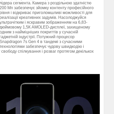
лідера сегмента. Камера з роздільною здатністю
200 Мп забезпечує зйомку контенту професійного
рівня і відкриває приголомшливі можливості для
реалізації креативних задумів. Насолоджуйся
ультрачітким і яскравим зображенням на 6,83-
дюймовому 1,5К AMOLED-дисплеї, захищеному
одним з найміцніших покриттів у сучасній
гаджетній індустрії. Потужний процесор
Snapdragon 7s Gen 4 в тандемі з сучасними
технологіями забезпечує чудову швидкодію і
 свободу спілкування і розваг протягом декількох