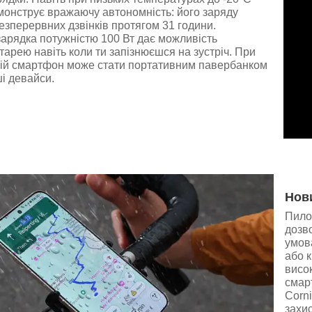
монструє вражаючу автономність: його заряду
езперервних дзвінків протягом 31 години.
арядка потужністю 100 Вт дає можливість
тарею навіть коли ти запізнюєшся на зустріч. При
твій смартфон може стати портативним павербанком
ші девайси.
Нови
Пило
дозв
умов
або 
висо
смар
Corni
захис