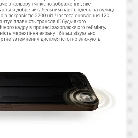
чею кольору і чіткістю зображення, яке
ається добре читабельним навіть вдень на вулиці
вою яскравістю 3200 ніт. Частота оновлення 120
антує плавність трансляції будь-якого
чного кадру в процесі захоплюючого геймінгу.
ність мерехтіння екрану і більш візуально
ртне затемнення дисплея істотно знижують