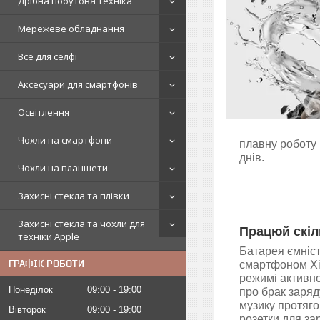
Дрібна побутова техніка
Мережеве обладнання
Все для селфі
Аксесуари для смартфонів
Освітлення
Чохли на смартфони
плавну роботу 
днів.
Чохли на планшети
Захисні стекла та плівки
Захисні стекла та чохли для
Працюй скіл
техніки Apple
Батарея ємніс
ГРАФІК РОБОТИ
смартфоном Xi
режимі активно
Понеділок
09:00
19:00
про брак заряд
музику протяго
Вівторок
09:00
19:00
розетки для за