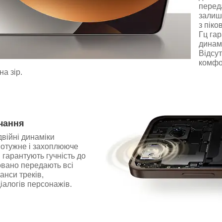
переда
залиш
з піко
Гц гар
динамі
Відсут
комфо
а зір.
чання
війні динаміки
потужне і захоплююче
 гарантують гучність до
овано передають всі
анси треків,
діалогів персонажів.