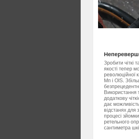
Непереверше
Зробити чіткі т
якості тепер м
революційної к
Мп і OIS. Збіл
безпрецедентну
Використання т
додаткову чіткі
дає можливість
відстанях для з
процесі зйомки
ретельного оп
сантиметра шкі