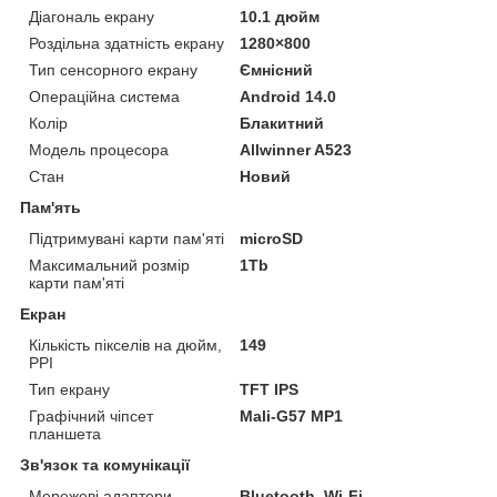
Діагональ екрану
10.1 дюйм
Роздільна здатність екрану
1280×800
Тип сенсорного екрану
Ємнісний
Операційна система
Android 14.0
Колір
Блакитний
Модель процесора
Allwinner A523
Стан
Новий
Пам'ять
Підтримувані карти пам'яті
microSD
Максимальний розмір
1Tb
карти пам'яті
Екран
Кількість пікселів на дюйм,
149
PPI
Тип екрану
TFT IPS
Графічний чіпсет
Mali-G57 MP1
планшета
Зв'язок та комунікації
Мережеві адаптери
Bluetooth, Wi-Fi