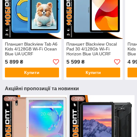
Планшет Blackview Tab A6
Планшет Blackview Oscal
План
Kids 4/128GB Wi-Fi Ocean
Pad 30 4/128Gb Wi-Fi
Kids
Blue UA UCRF
Horizon Blue UA UCRF
Blu
5 899
5 599
4 9
₴
₴
Купити
Купити
Акційні пропозиції та новинки
–39%
–19%