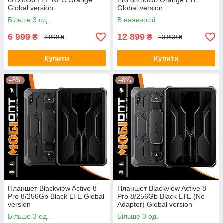
6/128Gb LTE NFC Orange
Pro 8/256Gb Orange LTE
Global version
Global version
Більше 3 од.
В наявності
6 999
12 899
₴
₴
7 999 ₴
13 999 ₴
Купити
Купити
–8%
–8%
Планшет Blackview Active 8
Планшет Blackview Active 8
Pro 8/256Gb Black LTE Global
Pro 8/256Gb Black LTE (No
version
Adapter) Global version
Більше 3 од.
Більше 3 од.