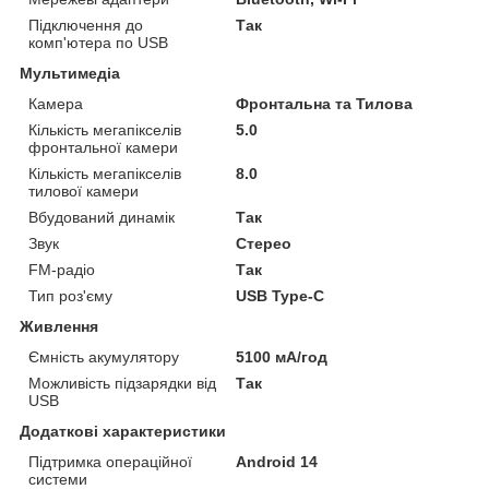
Підключення до
Так
комп'ютера по USB
Мультимедіа
Камера
Фронтальна та Тилова
Кількість мегапікселів
5.0
фронтальної камери
Кількість мегапікселів
8.0
тилової камери
Вбудований динамік
Так
Звук
Стерео
FM-радіо
Так
Тип роз'єму
USB Type-C
Живлення
Ємність акумулятору
5100 мА/год
Можливість підзарядки від
Так
USB
Додаткові характеристики
Підтримка операційної
Android 14
системи