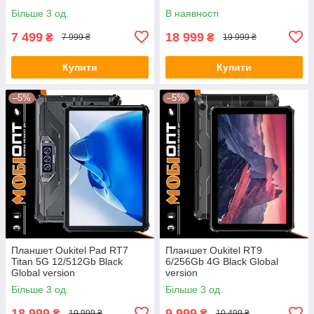
Більше 3 од.
В наявності
7 499
18 999
₴
₴
7 999 ₴
19 999 ₴
Купити
Купити
–5%
–5%
Планшет Oukitel Pad RT7
Планшет Oukitel RT9
Titan 5G 12/512Gb Black
6/256Gb 4G Black Global
Global version
version
Більше 3 од.
Більше 3 од.
18 999
9 999
₴
₴
19 999 ₴
10 499 ₴