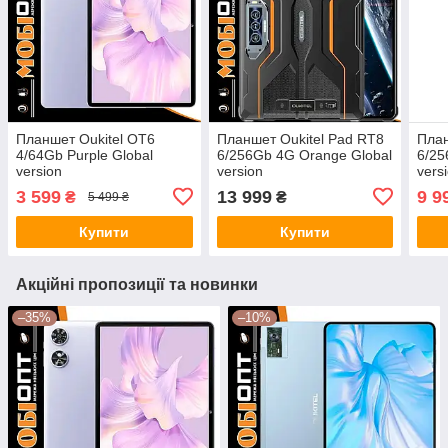
Планшет Oukitel OT6
Планшет Oukitel Pad RT8
План
4/64Gb Purple Global
6/256Gb 4G Orange Global
6/25
version
version
vers
3 599
13 999
9 9
₴
₴
5 499 ₴
Купити
Купити
Акційні пропозиції та новинки
–35%
–10%