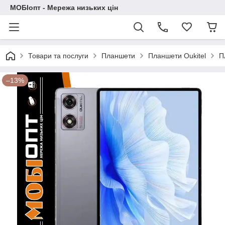
МОБІопт - Мережа низьких цін
Товари та послуги
Планшети
Планшети Oukitel
П
–13%