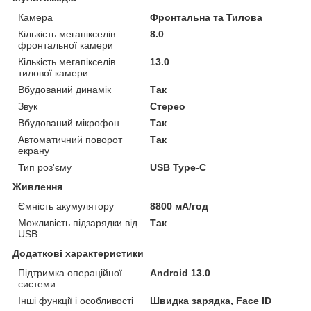
Камера
Фронтальна та Тилова
Кількість мегапікселів
8.0
фронтальної камери
Кількість мегапікселів
13.0
тилової камери
Вбудований динамік
Так
Звук
Стерео
Вбудований мікрофон
Так
Автоматичний поворот
Так
екрану
Тип роз'єму
USB Type-C
Живлення
Ємність акумулятору
8800 мА/год
Можливість підзарядки від
Так
USB
Додаткові характеристики
Підтримка операційної
Android 13.0
системи
Інші функції і особливості
Швидка зарядка, Face ID