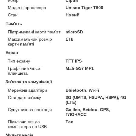
Колір
Сірий
Модель процесора
Unisoc Tiger T606
Стан
Новий
Пам'ять
Підтримувані карти пам'яті
microSD
Максимальний розмір
1Tb
карти пам'яті
Екран
Тип екрану
TFT IPS
Графічний чіпсет
Mali-G57 MP1
планшета
Зв'язок та комунікації
Мережеві адаптери
Bluetooth, Wi-Fi
Стандарт зв'язку
3G (UMTS, HSUPA, HSPA), 4G
(LTE)
Супутникова навігація
Galileo, Beidou, GPS,
ГЛОНАСС
Підключення до
Так
комп'ютера по USB
Мультимедіа