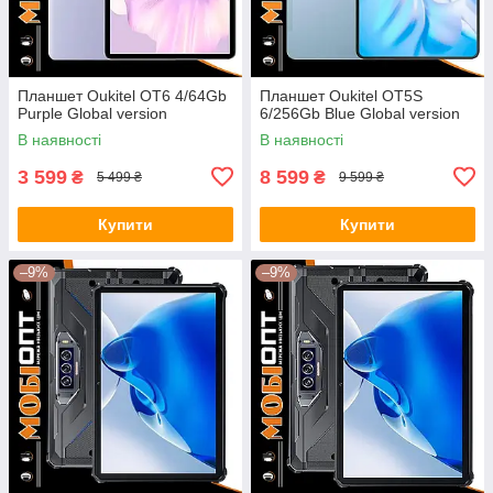
Планшет Oukitel OT6 4/64Gb
Планшет Oukitel OT5S
Purple Global version
6/256Gb Blue Global version
В наявності
В наявності
3 599
8 599
₴
₴
5 499 ₴
9 599 ₴
Купити
Купити
–9%
–9%