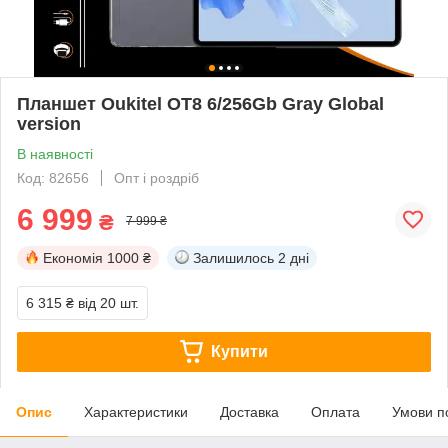
Планшет Oukitel OT8 6/256Gb Gray Global
version
В наявності
Код: 82656
Опт і роздріб
6 999
₴
7 999 ₴
Економія
1000 ₴
Залишилось
2 дні
6 315 ₴
від 20 шт.
Купити
Опис
Характеристики
Доставка
Оплата
Умови п