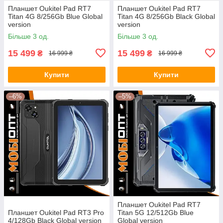
Планшет Oukitel Pad RT7
Планшет Oukitel Pad RT7
Titan 4G 8/256Gb Blue Global
Titan 4G 8/256Gb Black Global
version
version
Більше 3 од.
Більше 3 од.
15 499
15 499
₴
₴
16 999 ₴
16 999 ₴
Купити
Купити
–6%
–5%
Планшет Oukitel Pad RT7
Планшет Oukitel Pad RT3 Pro
Titan 5G 12/512Gb Blue
4/128Gb Black Global version
Global version