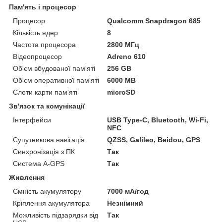
Пам'ять і процесор
Процесор
Qualcomm Snapdragon 685
Кількість ядер
8
Частота процесора
2800 МГц
Відеопроцесор
Adreno 610
Об'єм вбудованої пам'яті
256 GB
Об'єм оперативної пам'яті
6000 MB
Слоти карти пам'яті
microSD
Зв'язок та комунікації
Інтерфейси
USB Type-C, Bluetooth, Wi-Fi,
NFC
Супутникова навігація
QZSS, Galileo, Beidou, GPS
Синхронізація з ПК
Так
Система A-GPS
Так
Живлення
Ємність акумулятору
7000 мА/год
Кріплення акумулятора
Незнімний
Можливість підзарядки від
Так