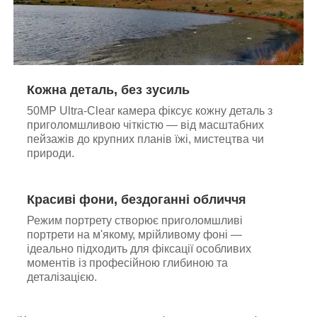
Кожна деталь, без зусиль
50MP Ultra-Clear камера фіксує кожну деталь з
приголомшливою чіткістю — від масштабних
пейзажів до крупних планів їжі, мистецтва чи
природи.
Красиві фони, бездоганні обличчя
Режим портрету створює приголомшливі
портрети на м'якому, мрійливому фоні —
ідеально підходить для фіксації особливих
моментів із професійною глибиною та
деталізацією.