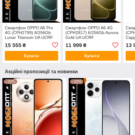
Смартфон OPPO A6 Pro
Смартфон OPPO A6 4G
Сма
4G (CPH2799) 8/256Gb
(CPH2817) 6/256Gb Aurora
(CPH
Lunar Titanium UA UCRF
Gold UA UCRF
Capp
UCR
15 555
11 999
13 
₴
₴
Купити
Купити
Акційні пропозиції та новинки
–33%
–10%