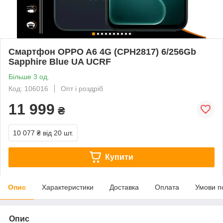
Смартфон OPPO A6 4G (CPH2817) 6/256Gb
Sapphire Blue UA UCRF
Більше 3 од.
Код: 106016
Опт і роздріб
11 999
₴
10 077 ₴
від 20 шт.
Купити
Опис
Характеристики
Доставка
Оплата
Умови п
Опис