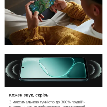
Кожен звук, скрізь
З максимальною гучністю до 300% подвійні
стереодинаміки забезпечують занурюючий,