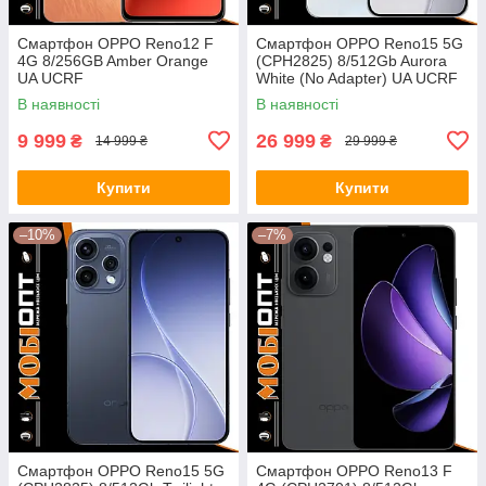
Смартфон OPPO Reno12 F
Смартфон OPPO Reno15 5G
4G 8/256GB Amber Orange
(CPH2825) 8/512Gb Aurora
UA UCRF
White (No Adapter) UA UCRF
В наявності
В наявності
9 999
26 999
₴
₴
14 999 ₴
29 999 ₴
Купити
Купити
–10%
–7%
Смартфон OPPO Reno15 5G
Смартфон OPPO Reno13 F