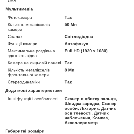
USB
Мультимедіа
Фотокамера
Так
Кількість мегапікселів
50 Мп
камери
Спалах
Світлодіодна
Функції камери
Автофокус
Максимальна роздільна
Full HD (1920 x 1080)
здатність відео
Камера на лицьовій панелі
Так
Кількість мегапікселів
8 Мп
фронтальної камери
Стереодинаміки
Так
Додаткові характеристики
Інші функції і особливості
Сканер відбитку пальця,
Швидка зарядка, Сканер
особи, Ліхтарик, Датчик
освітленості, Датчик
наближення, Компас,
Акселлерометр
Габаритні розміри