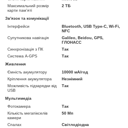
Максимальний розмір
2 ТБ
карти пам'яті
Зв'язок та комунікації
Інтерфейси
Bluetooth, USB Type-C, Wi-Fi,
NFC
Супутникова навігація
Galileo, Beidou, GPS,
ГЛОНАСС
Синхронізація з ПК
Так
Система A-GPS
Так
Живлення
Ємність акумулятору
10000 мА/год
Кріплення акумулятора
Незнімний
Можливість підзарядки від
Так
USB
Мультимедіа
Фотокамера
Так
Кількість мегапікселів
50 Мп
камери
Спалах
Світлодіодна