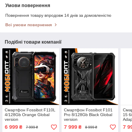
Умови повернення
Повернення товару впродовж 14 днів за домовленістю
Всі умови повернення
Подібні товари компанії
Смартфон Fossibot F110L
Смартфон Fossibot F101
Сма
4/128Gb Orange Global
Pro 8/128Gb Black Global
15 6
version
version
Adap
6 999
7 999
7 9
₴
₴
7 999 ₴
8 999 ₴