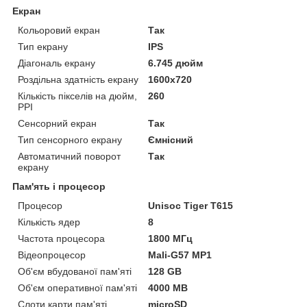
Екран
Кольоровий екран
Так
Тип екрану
IPS
Діагональ екрану
6.745 дюйм
Роздільна здатність екрану
1600x720
Кількість пікселів на дюйм,
260
PPI
Сенсорний екран
Так
Тип сенсорного екрану
Ємнісний
Автоматичний поворот
Так
екрану
Пам'ять і процесор
Процесор
Unisoc Tiger T615
Кількість ядер
8
Частота процесора
1800 МГц
Відеопроцесор
Mali-G57 MP1
Об'єм вбудованої пам'яті
128 GB
Об'єм оперативної пам'яті
4000 MB
Слоти карти пам'яті
microSD