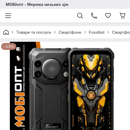
МОБІопт - Мережа низьких цін
Товари та послуги
Смартфони
Fossibot
Смартфон
–13%