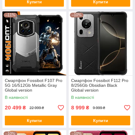
Купити
Купити
–11%
–10%
Смартфон Fossibot F107 Pro
Смартфон Fossibot F112 Pro
5G 16/512Gb Metallic Gray
8/256Gb Obsidian Black
Global version
Global version
В наявності
В наявності
20 499
8 999
₴
₴
22 999 ₴
9 999 ₴
Купити
Купити
–10%
–10%