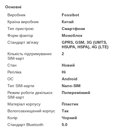
Основні
Виробник
Fossibot
Країна виробник
Китай
Тип пристрою
Смартфони
Форм-фактор
Моноблок
Стандарт зв'язку
GPRS, GSM, 3G (UMTS,
HSUPA, HSPA), 4G (LTE)
Кількість підтримуваних
2
SIM-карт
Стан
Новий
Репліка
Ні
ОС
Android
Тип SIM-карти
Nano-SIM
Режим роботи декількох
Поперемінний
SIM-карт
Матеріал корпусу
Пластик
Вологозахищений корпус
Так
Колір
Чорний
Стандарт Bluetooth
5.0