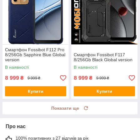
Смартфон Fossibot F112 Pro
8/256Gb Sapphire Blue Global
Смартфон Fossibot F117
version
8/256Gb Black Global version
В наявності
В наявності
8 999
8 999
₴
₴
9 999 ₴
9 999 ₴
Купити
Купити
Показати ще
Про нас
100% позитивних з 27 відгуків за рік