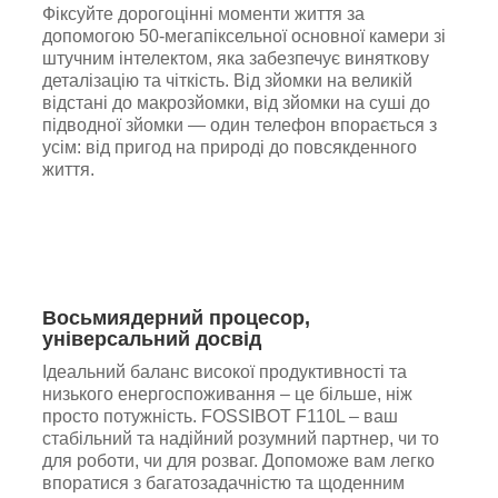
Фіксуйте дорогоцінні моменти життя за
допомогою 50-мегапіксельної основної камери зі
штучним інтелектом, яка забезпечує виняткову
деталізацію та чіткість. Від зйомки на великій
відстані до макрозйомки, від зйомки на суші до
підводної зйомки — один телефон впорається з
усім: від пригод на природі до повсякденного
життя.
Восьмиядерний процесор,
універсальний досвід
Ідеальний баланс високої продуктивності та
низького енергоспоживання – це більше, ніж
просто потужність. FOSSIBOT
F110L
– ваш
стабільний та надійний розумний партнер, чи то
для роботи, чи для розваг. Допоможе вам легко
впоратися з багатозадачністю та щоденним