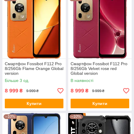
Смартфон Fossibot F112 Pro
Смартфон Fossibot F112 Pro
8/256Gb Flame Orange Global
8/256Gb Velvet rose red
version
Global version
Більше 3 од.
В наявності
8 999
8 999
₴
₴
9 999 ₴
9 999 ₴
Купити
Купити
–10%
–10%