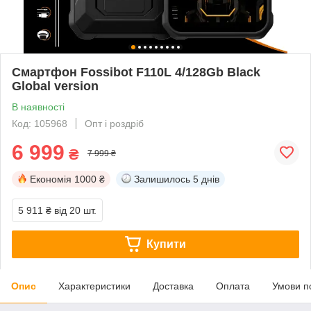
Смартфон Fossibot F110L 4/128Gb Black
Global version
В наявності
Код: 105968
Опт і роздріб
6 999
₴
7 999 ₴
Економія
1000 ₴
Залишилось
5 днів
5 911 ₴
від 20 шт.
Купити
Опис
Характеристики
Доставка
Оплата
Умови п