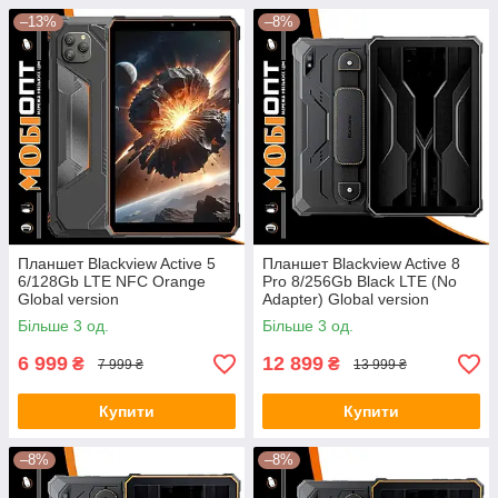
–13%
–8%
Планшет Blackview Active 5
Планшет Blackview Active 8
6/128Gb LTE NFC Orange
Pro 8/256Gb Black LTE (No
Global version
Adapter) Global version
Більше 3 од.
Більше 3 од.
6 999
12 899
₴
₴
7 999 ₴
13 999 ₴
Купити
Купити
–8%
–8%