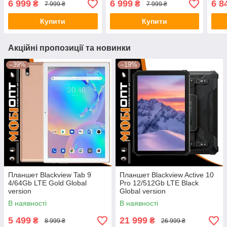
6 999
6 999
6 8
₴
₴
7 999 ₴
7 999 ₴
Купити
Купити
Акційні пропозиції та новинки
–39%
–19%
Планшет Blackview Tab 9
Планшет Blackview Active 10
4/64Gb LTE Gold Global
Pro 12/512Gb LTE Black
version
Global version
В наявності
В наявності
5 499
21 999
₴
₴
8 999 ₴
26 999 ₴