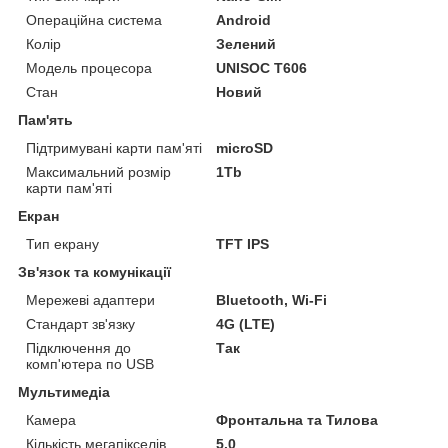
Операційна система
Android
Колір
Зелений
Модель процесора
UNISOC T606
Стан
Новий
Пам'ять
Підтримувані карти пам'яті
microSD
Максимальний розмір
1Tb
карти пам'яті
Екран
Тип екрану
TFT IPS
Зв'язок та комунікації
Мережеві адаптери
Bluetooth, Wi-Fi
Стандарт зв'язку
4G (LTE)
Підключення до
Так
комп'ютера по USB
Мультимедіа
Камера
Фронтальна та Тилова
Кількість мегапікселів
5.0