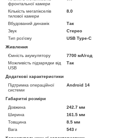
фронтальної камери
Кількість мегапікселів
8.0
тилової камери
Вбудований динамік
Так
Звук
Стерео
Тип роз'єму
USB Type-C
Живлення
Ємність акумулятору
7700 мА/год
Можливість підзарядки від
Так
USB
Додаткові характеристики
Підтримка операційної
Android 14
системи
Габаритні розміри
Довжина
242.7 мм
Ширина
161.5 мм
Товщина
8.5 мм
Вага
543 г
Користувальницькі характеристики