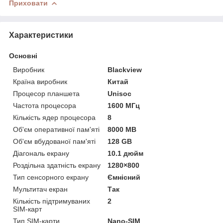
Приховати
Характеристики
Основні
Виробник
Blackview
Країна виробник
Китай
Процесор планшета
Unisoc
Частота процесора
1600 МГц
Кількість ядер процесора
8
Об'єм оперативної пам'яті
8000 MB
Об'єм вбудованої пам'яті
128 GB
Діагональ екрану
10.1 дюйм
Роздільна здатність екрану
1280×800
Тип сенсорного екрану
Ємнісний
Мультитач екран
Так
Кількість підтримуваних
2
SIM-карт
Тип SIM-карти
Nano-SIM