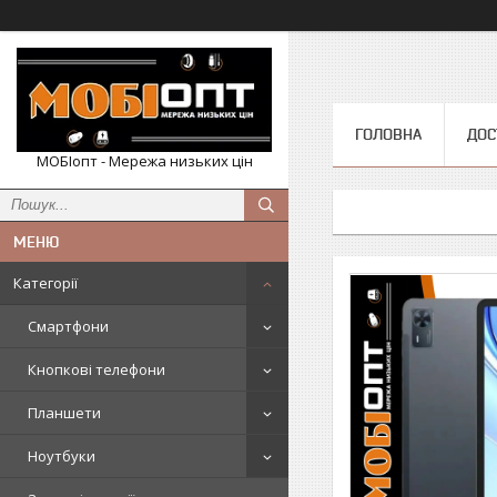
ГОЛОВНА
ДОС
МОБІопт - Мережа низьких цін
Категорії
Смартфони
Кнопкові телефони
Планшети
Ноутбуки