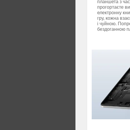
планшета з ча
прогортаєте в
електронну кни
гру, кожна вза
і чуйною. Поп
бездоганною п