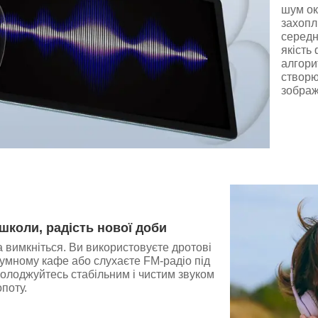
шум ок
захопл
середн
якість
алгори
створю
зображ
школи, радість нової доби
а вимкніться. Ви використовуєте дротові
умному кафе або слухаєте FM-радіо під
солоджуйтесь стабільним і чистим звуком
опоту.