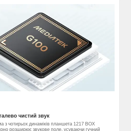
алево чистий звук
а з чотирьох динаміків планшета 1217 BOX
рно розширює звукове поле, усуваючи гучний