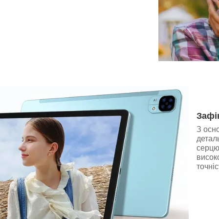
Зафі
З осн
деталь
серцю 
висок
точніс