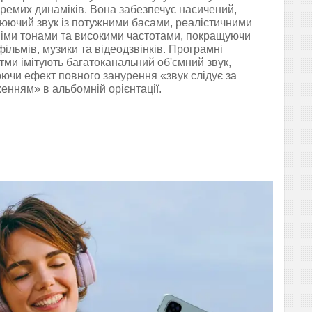
ремих динаміків. Вона забезпечує насичений,
юючий звук із потужними басами, реалістичними
іми тонами та високими частотами, покращуючи
 фільмів, музики та відеодзвінків. Програмні
тми імітують багатоканальний об'ємний звук,
ючи ефект повного занурення «звук слідує за
енням» в альбомній орієнтації.