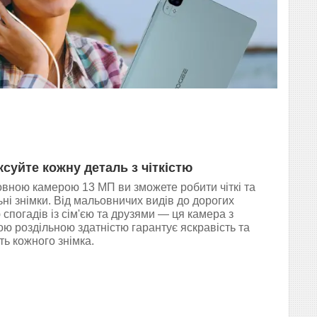
ксуйте кожну деталь з чіткістю
овною камерою 13 МП ви зможете робити чіткі та
ні знімки. Від мальовничих видів до дорогих
спогадів із сім'єю та друзями — ця камера з
ою роздільною здатністю гарантує яскравість та
ть кожного знімка.