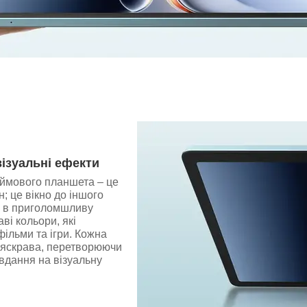
візуальні ефекти
ймового планшета – це
н; це вікно до іншого
е в приголомшливу
аві кольори, які
ільми та ігри. Кожна
а яскрава, перетворюючи
вдання на візуальну