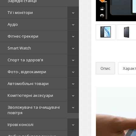
Зарядні станції
TV і монітори
Аудіо
Фітнес-трекери
Smart Watch
Спорт та здоров'я
Опис
Харак
Фото-, відеокамери
Автомобільні товари
Комп'ютерні аксесуари
Зволожувачі та очищувачі
повітря
Ігрові консолі