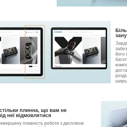
Біль
зан
Завдя
забез
його 
багат
компо
доста
розд
ширш
стільки плинна, що вам не
від неї відмовлятися
ревершену плавність роботи з дисплеєм