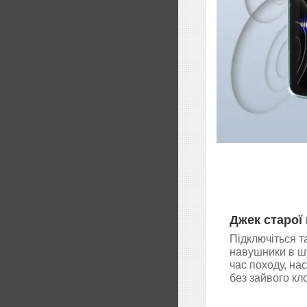
Джек старої 
Підключіться т
навушники в ш
час походу, на
без зайвого кл