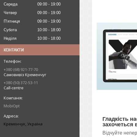
Середа
09:00
19:00
Четвер
09:00
19:00
Пʼятниця
09:00
19:00
Субота
10:00
18:00
Неділя
10:00
18:00
КОНТАКТИ
+380 (68) 921-77-70
Самовивіз Кременчуг
+380 (50) 372-53-11
Call-centre
MobiOpt
Гладкість на
Кременчук, Україна
захочеться 
Відчуйте непе