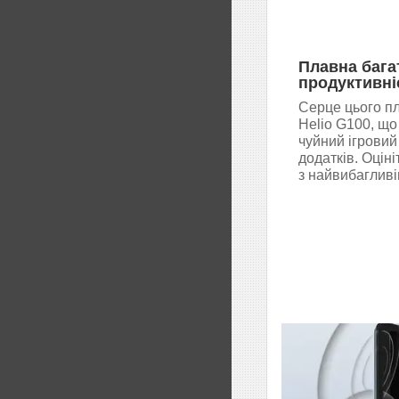
Плавна бага
продуктивні
Серце цього п
Helio G100, що
чуйний ігровий
додатків. Оціні
з найвибаглив