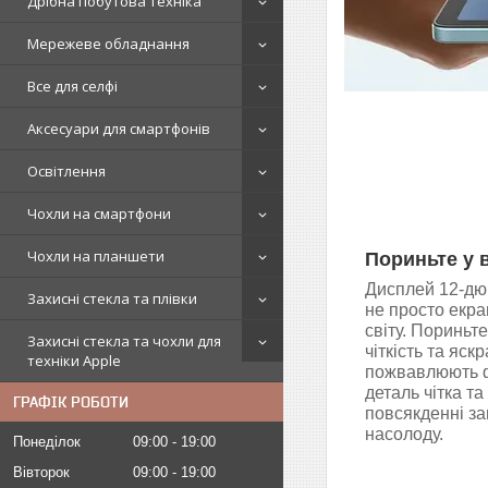
Дрібна побутова техніка
Мережеве обладнання
Все для селфі
Аксесуари для смартфонів
Освітлення
Чохли на смартфони
Чохли на планшети
Пориньте у 
Дисплей 12-дю
Захисні стекла та плівки
не просто екра
світу. Пориньт
Захисні стекла та чохли для
чіткість та яскр
техніки Apple
пожвавлюють ф
деталь чітка т
ГРАФІК РОБОТИ
повсякденні за
насолоду.
Понеділок
09:00
19:00
Вівторок
09:00
19:00