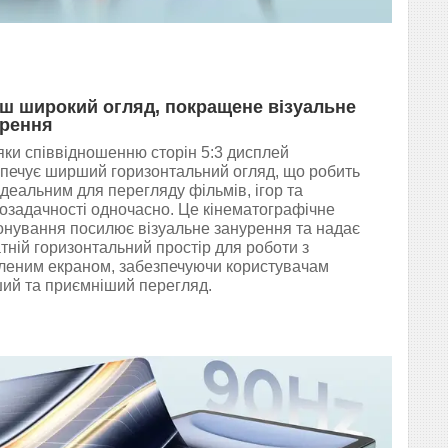
ш широкий огляд, покращене візуальне
урення
ки співвідношенню сторін 5:3 дисплей
печує ширший горизонтальний огляд, що робить
ідеальним для перегляду фільмів, ігор та
озадачності одночасно. Це кінематографічне
нування посилює візуальне занурення та надає
тній горизонтальний простір для роботи з
іленим екраном, забезпечуючи користувачам
ий та приємніший перегляд.