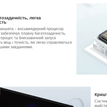
тозадачність, легка
сть
ланшета – восьмиядерний процесор
 забезпечує плавну багатозадачність,
 процес та блискавичний запуск
ть міць і точність, які легко справляються
ішими завданнями.
Кришт
Систем
майсте