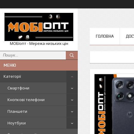
ГОЛОВНА
ДОС
МОБІопт - Мережа низьких цін
Категорії
Смартфони
Кнопкові телефони
Планшети
Ноутбуки