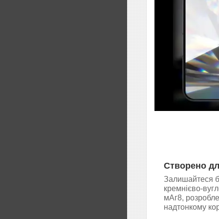
Створено дл
Залишайтеся бе
кремнієво-вуг
мАг8, розробле
надтонкому кор