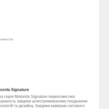
вленістю
orola Signature
а серія Motorola Signature переосмислює
уканість завдяки цілеспрямованому поєднанню
нологій та дизайну. Завдяки камерам світового