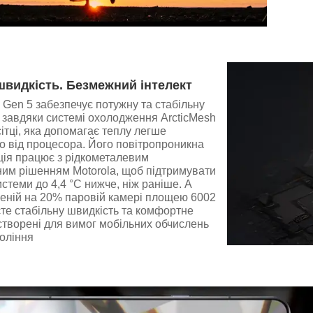
видкість. Безмежний інтелект
Gen 5 забезпечує потужну та стабільну
 завдяки системі охолодження ArcticMesh
сітці, яка допомагає теплу легше
о від процесора. Його повітропроникна
ція працює з рідкометалевим
им рішенням Motorola, щоб підтримувати
стеми до 4,4 °C нижче, ніж раніше. А
шеній на 20% паровій камері площею 6002
те стабільну швидкість та комфортне
створені для вимог мобільних обчислень
оління