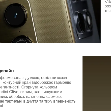
кла
роз
точ
дизайн
сформована з думкою, оскільки кожен
й, контурний край відображає гармонію
егантності. Огорнута кольором
ini Olive, сирим, але вишуканим
ним, обробка, натхненна саржею,
ні тактильні відчуття та тиху впевненість
ші.