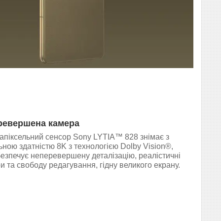
ревершена камера
апіксельний сенсор Sony LYTIA™ 828 знімає з
ьною здатністю 8K з технологією Dolby Vision®,
езпечує неперевершену деталізацію, реалістичні
и та свободу редагування, гідну великого екрану.