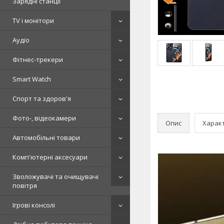
Зарядні станції
TV і монітори
Аудіо
Фітнес-трекери
Smart Watch
Спорт та здоров'я
Фото-, відеокамери
Опис
Харак
Автомобільні товари
Комп'ютерні аксесуари
Зволожувачі та очищувачі
повітря
Ігрові консолі