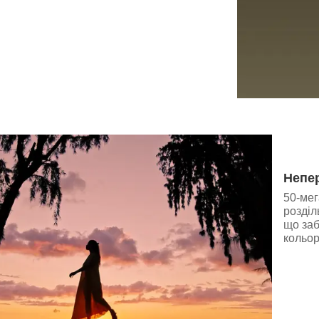
Непе
50-мег
розділ
що заб
кольор