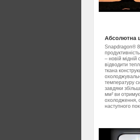
Абсолютна ш
Snapdragon® 8 
продуктивність
– новій мідній 
відводити тепл
ткана конструк
охолоджувальн
температуру си
завдяки збіль
мм² ви отримує
охолодження, 
наступного пок