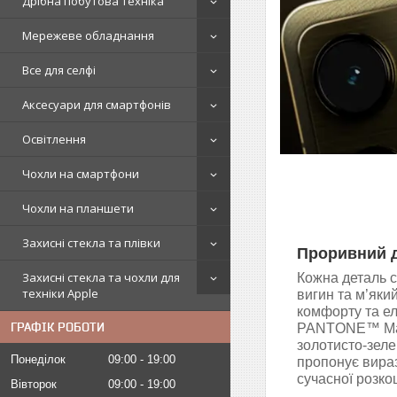
Дрібна побутова техніка
Мережеве обладнання
Все для селфі
Аксесуари для смартфонів
Освітлення
Чохли на смартфони
Чохли на планшети
Захисні стекла та плівки
Проривний 
Захисні стекла та чохли для
Кожна деталь 
техніки Apple
вигин та м’яки
комфорту та ел
ГРАФІК РОБОТИ
PANTONE™ Mart
золотисто-зеле
Понеділок
09:00
19:00
пропонує вираз
сучасної розко
Вівторок
09:00
19:00