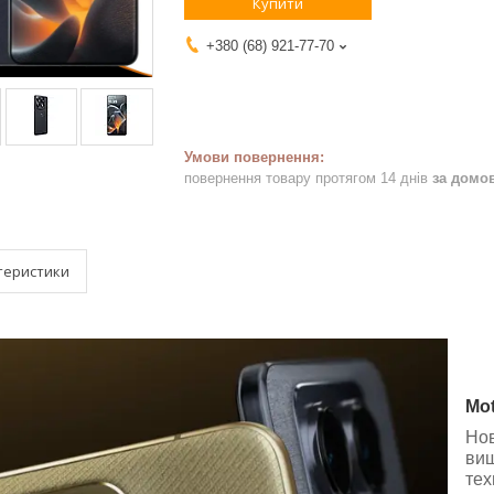
Купити
+380 (68) 921-77-70
повернення товару протягом 14 днів
за домо
теристики
Mot
Нов
виш
тех