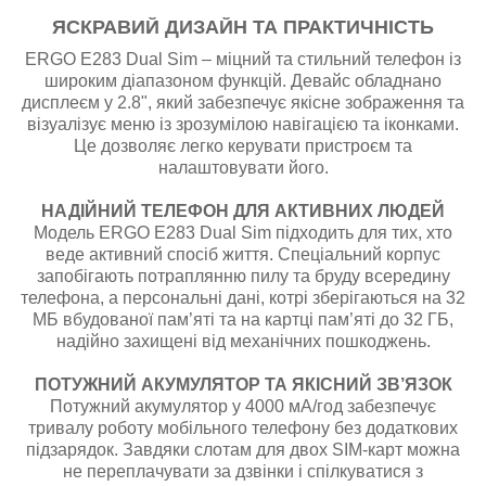
ЯСКРАВИЙ ДИЗАЙН ТА ПРАКТИЧНІСТЬ
ERGO E283 Dual Sim – міцний та стильний телефон із
широким діапазоном функцій. Девайс обладнано
дисплеєм у 2.8", який забезпечує якісне зображення та
візуалізує меню із зрозумілою навігацією та іконками.
Це дозволяє легко керувати пристроєм та
налаштовувати його.
НАДІЙНИЙ ТЕЛЕФОН ДЛЯ АКТИВНИХ ЛЮДЕЙ
Модель ERGO E283 Dual Sim підходить для тих, хто
веде активний спосіб життя. Спеціальний корпус
запобігають потраплянню пилу та бруду всередину
телефона, а персональні дані, котрі зберігаються на 32
МБ вбудованої пам’яті та на картці пам’яті до 32 ГБ,
надійно захищені від механічних пошкоджень.
ПОТУЖНИЙ АКУМУЛЯТОР ТА ЯКІСНИЙ ЗВ’ЯЗОК
Потужний акумулятор у 4000 мА/год забезпечує
тривалу роботу мобільного телефону без додаткових
підзарядок. Завдяки слотам для двох SIM-карт можна
не переплачувати за дзвінки і спілкуватися з