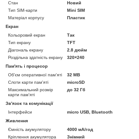
Стан
Новий
Тип SIM-карти
Mini SIM
Матеріал корпусу
Пластик
Екран
Кольоровий екран
Так
Тип екрану
TFT
Діагональ екрану
2.8 дюйм
Роздільна здатність екрану
320×240
Пам'ять і процесор
Об'єм оперативної пам'яті
32 MB
Слоти карти пам'яті
microSD
Максимальний розмір
до 32 Гб
карти пам'яті
Зв'язок та комунікації
Інтерфейси
micro USB, Bluetooth
Живлення
Ємність акумулятору
4000 мА/год
Кріплення акумулятора
Знімний