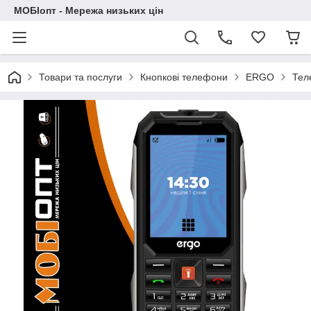
МОБІопт - Мережа низьких цін
Товари та послуги
Кнопкові телефони
ERGO
Тел