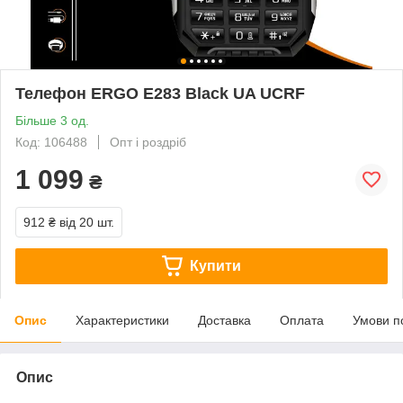
Телефон ERGO E283 Black UA UCRF
Більше 3 од.
Код: 106488
Опт і роздріб
1 099
₴
912 ₴
від 20 шт.
Купити
Опис
Характеристики
Доставка
Оплата
Умови п
Опис