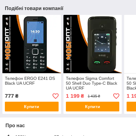
Подібні товари компанії
Телефон ERGO E241 DS
Телефон Sigma Comfort
Теле
Black UA UCRF
50 Shell Duo Type-С Black
50 S
UA UCRF
Blac
777
1 199
1 1
₴
₴
1 435 ₴
Купити
Купити
Про нас