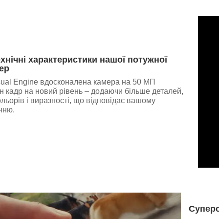
ехнічні характеристики нашої потужної
ер
sual Engine вдосконалена камера на 50 МП
н кадр на новий рівень – додаючи більше деталей,
льорів і виразності, що відповідає вашому
нню.
Суперс