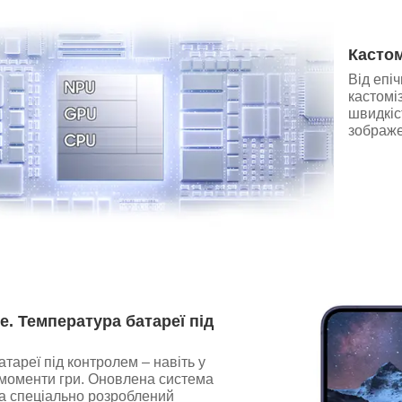
Кастом
Від епі
кастомі
швидкіс
зображе
е. Температура батареї під
тареї під контролем – навіть у
 моменти гри. Оновлена система
а спеціально розроблений