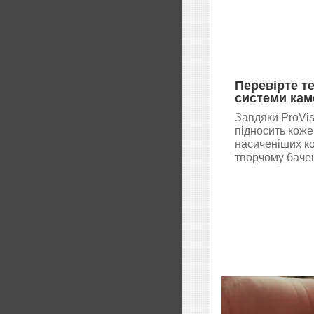
Перевірте т
системи кам
Завдяки ProVi
підносить коже
насиченіших ко
творчому баче