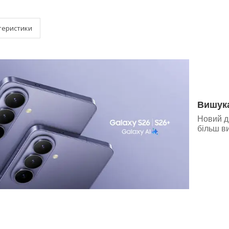
теристики
Вишук
Новий д
більш в