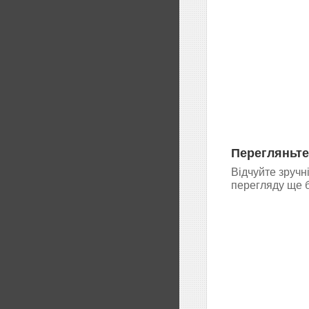
Перегляньте
Відчуйте зручн
перегляду ще б