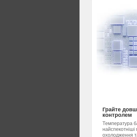
Грайте довш
контролем
Температура ба
найспекотніші
охолодження т