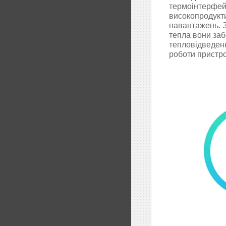
термоінтерфей
високопродукти
навантажень. 
тепла вони за
тепловідведен
роботи пристр