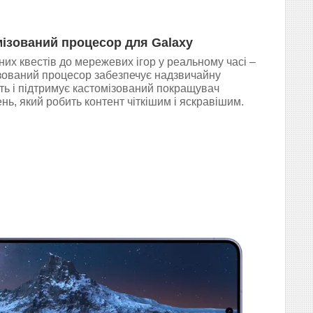
ізований процесор для Galaxy
чних квестів до мережевих ігор у реальному часі –
зований процесор забезпечує надзвичайну
ть і підтримує кастомізований покращувач
нь, який робить контент чіткішим і яскравішим.