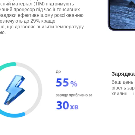
сний матеріал (TIM) підтримують
вний процесор під час інтенсивних
Завдяки ефективнішому розсіюванню
безпечують до 29% краще
ня, що дозволяє знизити температуру
ою.
Заряджа
Ваш день 
рівень за
хвилин – і