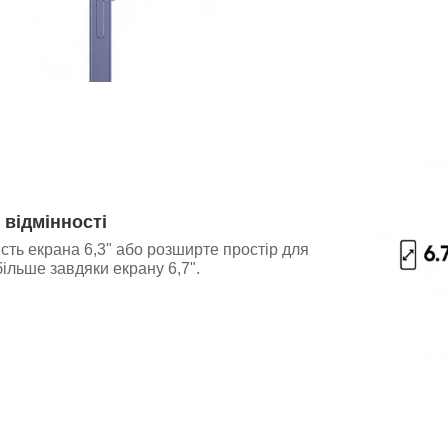
 відмінності
ість екрана 6,3" або розширте простір для
ільше завдяки екрану 6,7".