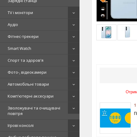
Зарядні станції
TV і монітори
Аудіо
Фітнес-трекери
Smart Watch
Спорт та здоров'я
Фото-, відеокамери
Автомобільні товари
Отрим
Комп'ютерні аксесуари
1
Зволожувачі та очищувачі
повітря
П
Ігрові консолі