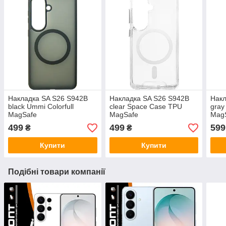
Накладка SA S26 S942B
Накладка SA S26 S942B
Накл
black Ummi Colorfull
clear Space Case TPU
gray
MagSafe
MagSafe
Mag
499
499
599
₴
₴
Купити
Купити
Подібні товари компанії