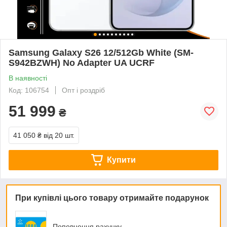
Samsung Galaxy S26 12/512Gb White (SM-
S942BZWH) No Adapter UA UCRF
В наявності
Код: 106754
Опт і роздріб
51 999
₴
41 050 ₴
від 20 шт.
Купити
При купівлі цього товару отримайте подарунок
Поповнення рахунку