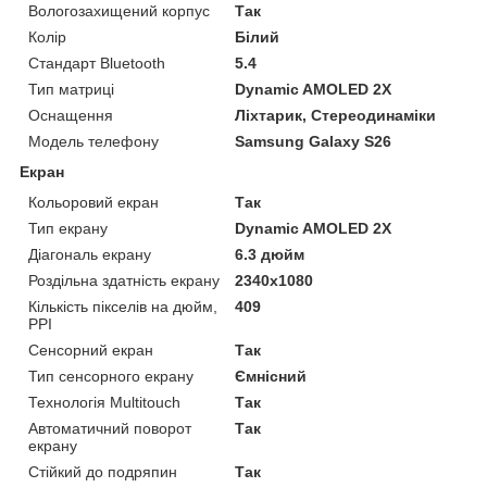
Вологозахищений корпус
Так
Колір
Білий
Стандарт Bluetooth
5.4
Тип матриці
Dynamic AMOLED 2X
Оснащення
Ліхтарик, Стереодинаміки
Модель телефону
Samsung Galaxy S26
Екран
Кольоровий екран
Так
Тип екрану
Dynamic AMOLED 2X
Діагональ екрану
6.3 дюйм
Роздільна здатність екрану
2340x1080
Кількість пікселів на дюйм,
409
PPI
Сенсорний екран
Так
Тип сенсорного екрану
Ємнісний
Технологія Multitouch
Так
Автоматичний поворот
Так
екрану
Стійкий до подряпин
Так