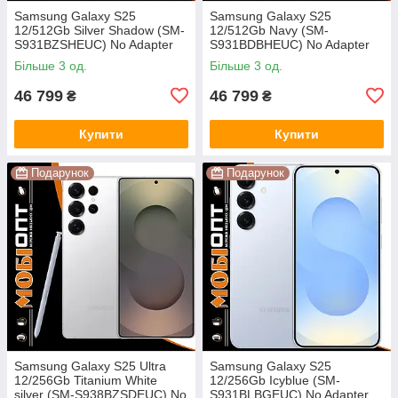
Samsung Galaxy S25
Samsung Galaxy S25
12/512Gb Silver Shadow (SM-
12/512Gb Navy (SM-
S931BZSHEUC) No Adapter
S931BDBHEUC) No Adapter
UA UCRF
UA UCRF
Більше 3 од.
Більше 3 од.
46 799
46 799
₴
₴
Купити
Купити
Подарунок
Подарунок
Samsung Galaxy S25 Ultra
Samsung Galaxy S25
12/256Gb Titanium White
12/256Gb Icyblue (SM-
silver (SM-S938BZSDEUC) No
S931BLBGEUC) No Adapter