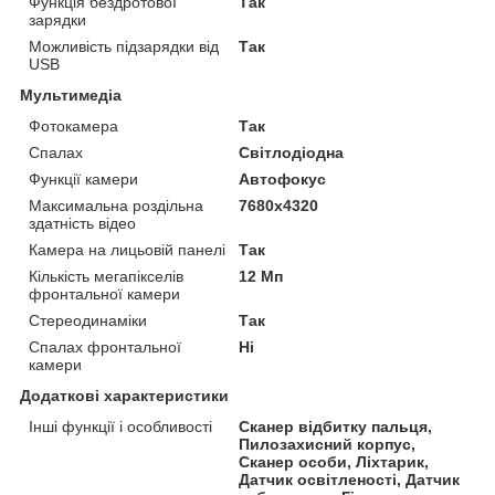
Функція бездротової
Так
зарядки
Можливість підзарядки від
Так
USB
Мультимедіа
Фотокамера
Так
Спалах
Світлодіодна
Функції камери
Автофокус
Максимальна роздільна
7680x4320
здатність відео
Камера на лицьовій панелі
Так
Кількість мегапікселів
12 Мп
фронтальної камери
Стереодинаміки
Так
Спалах фронтальної
Ні
камери
Додаткові характеристики
Інші функції і особливості
Сканер відбитку пальця,
Пилозахисний корпус,
Сканер особи, Ліхтарик,
Датчик освітленості, Датчик