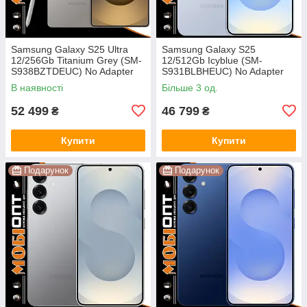
Samsung Galaxy S25 Ultra
Samsung Galaxy S25
12/256Gb Titanium Grey (SM-
12/512Gb Icyblue (SM-
S938BZTDEUC) No Adapter
S931BLBHEUC) No Adapter
UA UCRF
UA UCRF
В наявності
Більше 3 од.
52 499
46 799
₴
₴
Купити
Купити
Подарунок
Подарунок