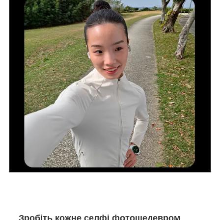
Зробіть кожне селфі фотошедевром