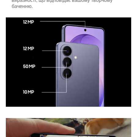
виразності, що відповідає вашому творчому
баченню.