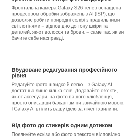
Фронтальна камера Galaxy S26 тепер оснащена
процесором обробки зображень з AI (ISP), що
дозволяє робити природні селфі з правильними
світлотінями – відповідно до тону шкіри та
деталей, як-от волосся та брови, – саме так, як ви
бачите себе насправді.
Вбудоване редагування професійного
рівня
Редагуйте фото швидко й легко – з Galaxy AI
достатньо лише кілька слів. Додавайте об'єкти,
як-от аксесуари, на фото вашого улюбленця,
просто описавши бажані зміни звичайною мовою.
І Galaxy AI втілить вашу ідею за лічені хвилини.
Від фото до стикерів одним дотиком
Поєднуйте ескізи або фото з текстом відповідно