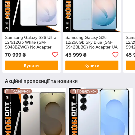
Samsung Galaxy S26 Ultra
Samsung Galaxy S26
Sams
12/512Gb White (SM-
12/256Gb Sky Blue (SM-
12/2
S948BZWG) No Adapter
S942BLBG) No Adapter UA
S942
UA UCRF
UCRF
UCR
70 999
45 999
45 
₴
₴
Купити
Купити
Акційні пропозиції та новинки
Подарунок
Подарунок