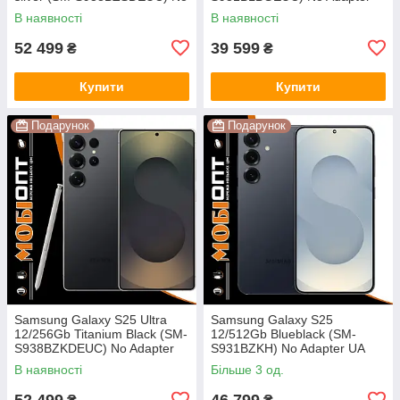
Adapter UA UCRF
UA UCRF
В наявності
В наявності
52 499
39 599
₴
₴
Купити
Купити
Подарунок
Подарунок
Samsung Galaxy S25 Ultra
Samsung Galaxy S25
12/256Gb Titanium Black (SM-
12/512Gb Blueblack (SM-
S938BZKDEUC) No Adapter
S931BZKH) No Adapter UA
UA UCRF
UCRF
В наявності
Більше 3 од.
52 499
46 799