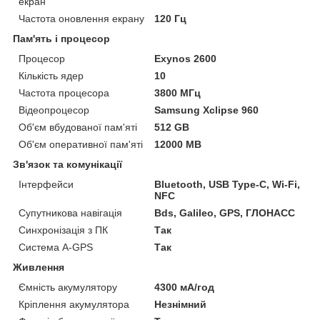
екран
Частота оновлення екрану
120 Гц
Пам'ять і процесор
Процесор
Exynos 2600
Кількість ядер
10
Частота процесора
3800 МГц
Відеопроцесор
Samsung Xclipse 960
Об'єм вбудованої пам'яті
512 GB
Об'єм оперативної пам'яті
12000 MB
Зв'язок та комунікації
Інтерфейси
Bluetooth, USB Type-C, Wi-Fi,
NFC
Супутникова навігація
Bds, Galileo, GPS, ГЛОНАСС
Синхронізація з ПК
Так
Система A-GPS
Так
Живлення
Ємність акумулятору
4300 мА/год
Кріплення акумулятора
Незнімний