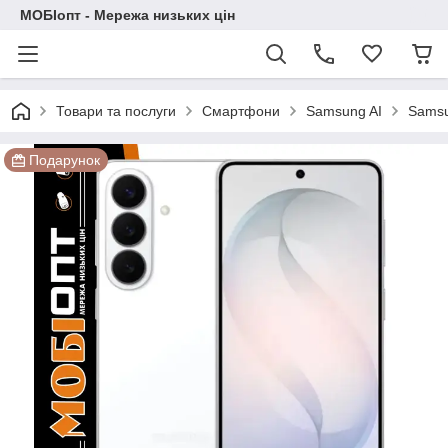
МОБІопт - Мережа низьких цін
Товари та послуги
Смартфони
Samsung AI
Samsu
Подарунок