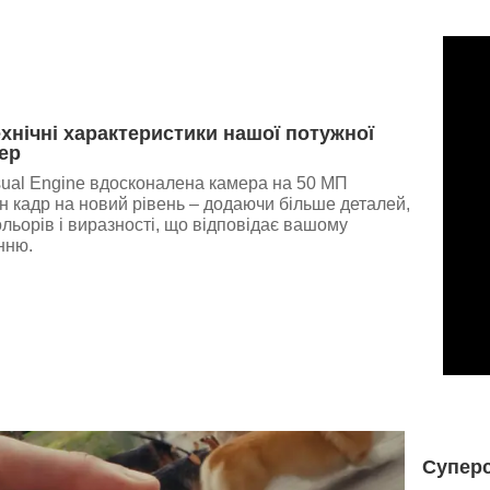
ехнічні характеристики нашої потужної
ер
sual Engine вдосконалена камера на 50 МП
н кадр на новий рівень – додаючи більше деталей,
льорів і виразності, що відповідає вашому
нню.
Суперс