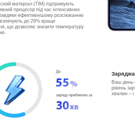
сний матеріал (TIM) підтримують
вний процесор під час інтенсивних
Завдяки ефективнішому розсіюванню
безпечують до 29% краще
ня, що дозволяє знизити температуру
ою.
Заряджа
Ваш день 
рівень за
хвилин – і