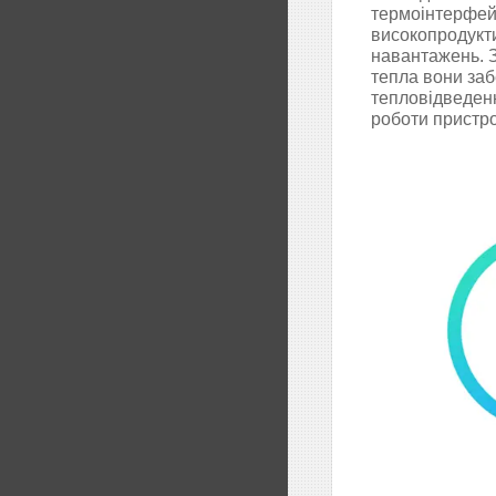
термоінтерфей
високопродукти
навантажень. 
тепла вони за
тепловідведен
роботи пристр