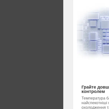
Грайте довш
контролем
Температура ба
найспекотніші
охолодження т