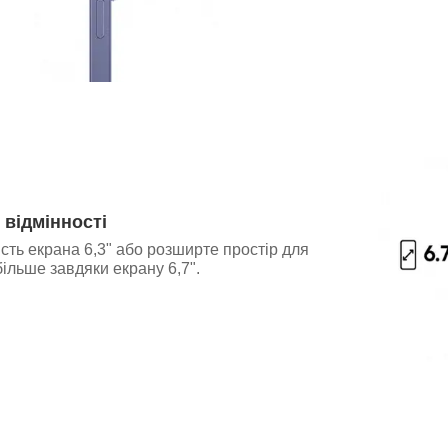
 відмінності
ість екрана 6,3" або розширте простір для
ільше завдяки екрану 6,7".