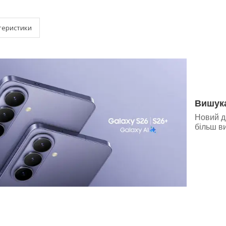
теристики
Вишук
Новий д
більш в