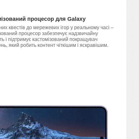
ізований процесор для Galaxy
чних квестів до мережевих ігор у реальному часі –
зований процесор забезпечує надзвичайну
ть і підтримує кастомізований покращувач
нь, який робить контент чіткішим і яскравішим.