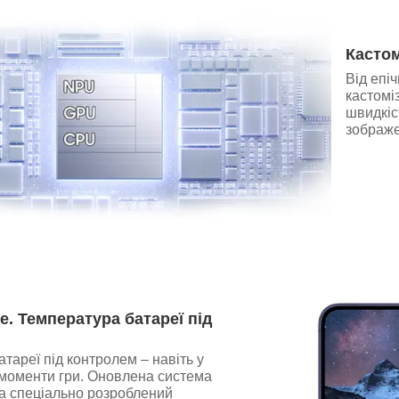
Кастом
Від епі
кастомі
швидкіс
зображе
е. Температура батареї під
тареї під контролем – навіть у
 моменти гри. Оновлена система
а спеціально розроблений