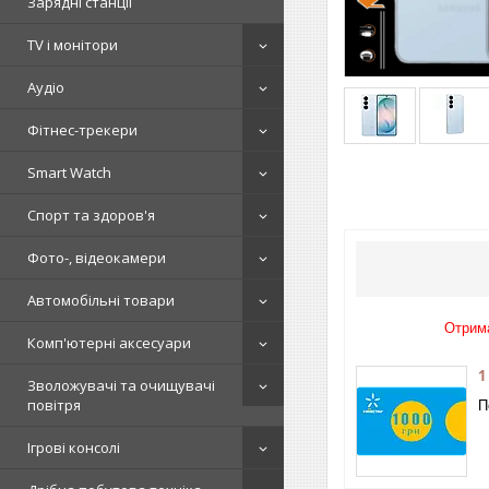
Зарядні станції
TV і монітори
Аудіо
Фітнес-трекери
Smart Watch
Спорт та здоров'я
Фото-, відеокамери
Автомобільні товари
Отрима
Комп'ютерні аксесуари
1
Зволожувачі та очищувачі
повітря
П
Ігрові консолі