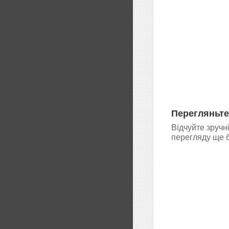
Перегляньте
Відчуйте зручн
перегляду ще б