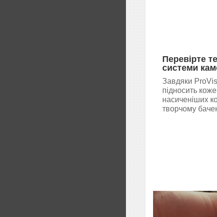
Перевірте т
системи кам
Завдяки ProVi
підносить коже
насиченіших ко
творчому баче