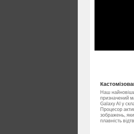
Кастомізова
Наш найновіши
призначений м
Galaxy AI у ск
Процесор акти
зображень, який
плавність відтв