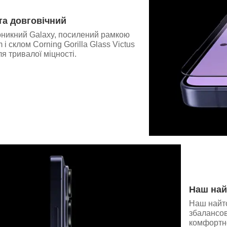
та довговічний
никний Galaxy, посилений рамкою
і склом Corning Gorilla Glass Victus
ля тривалої міцності.
Наш най
Наш найто
збалансов
комфортно