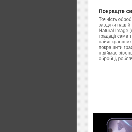
Покращте св
Точність оброб
завдяки нашій п
Natural Image 
градації саме 
найяскравіших 
покращити граф
підіймає рівень
обробці, робля