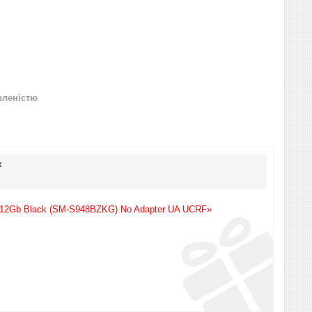
вленістю
к
/512Gb Black (SM-S948BZKG) No Adapter UA UCRF»