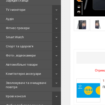
Зарядні станції
TV і монітори
Аудіо
Фітнес-трекери
Smart Watch
Спорт та здоров'я
Фото-, відеокамери
Автомобільні товари
Отрима
Комп'ютерні аксесуари
1
Зволожувачі та очищувачі
повітря
П
Ігрові консолі