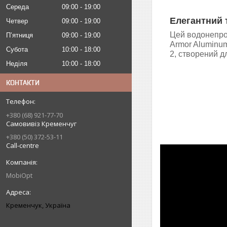
Середа
09:00
19:00
Елегантний 
Четвер
09:00
19:00
Цей водонепро
Пʼятниця
09:00
19:00
Armor Aluminum 
Субота
10:00
18:00
2, створений д
Неділя
10:00
18:00
КОНТАКТИ
+380 (68) 921-77-70
Самовивіз Кременчуг
+380 (50) 372-53-11
Call-centre
MobiOpt
Кременчук, Україна