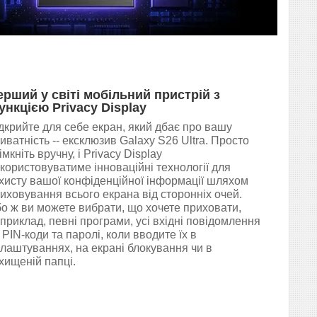
ерший у світі мобільний пристрій з
ункцією Privacy Display
дкрийте для себе екран, який дбає про вашу
иватність -- ексклюзив Galaxy S26 Ultra. Просто
імкніть вручну, і Privacy Display
користовуватиме інноваційні технології для
хисту вашої конфіденційної інформації шляхом
иховування всього екрана від сторонніх очей.
о ж ви можете вибрати, що хочете приховати,
приклад, певні програми, усі вхідні повідомлення
 PIN-коди та паролі, коли вводите їх в
лаштуваннях, на екрані блокування чи в
хищеній папці.