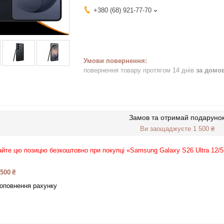
+380 (68) 921-77-70
повернення товару протягом 14 днів
за домо
Замов та отримай подаруно
Ви заощаджуєте 1 500 ₴
йте цю позицію безкоштовно при покупці «Samsung Galaxy S26 Ultra 12
 500 ₴
оповнення рахунку