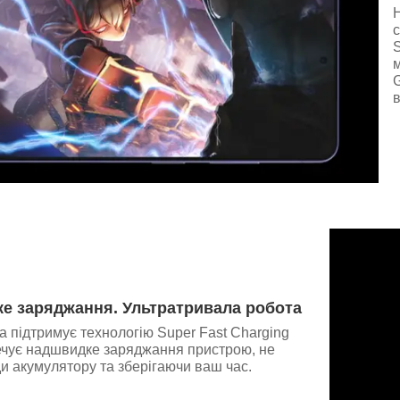
S
G
е заряджання. Ультратривала робота
ra підтримує технологію Super Fast Charging
печує надшвидке заряджання пристрою, не
 акумулятору та зберігаючи ваш час.