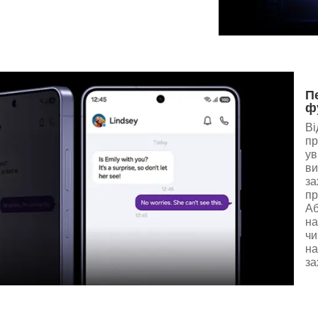
П
ф
Ві
пр
ув
ви
за
пр
Аб
на
чи
на
за