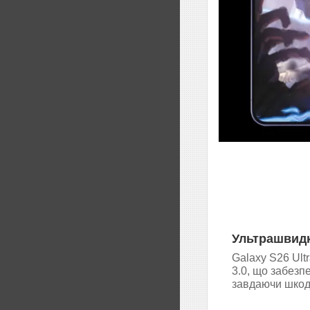
Ультрашвидк
Galaxy S26 Ult
3.0, що забез
завдаючи шкоди