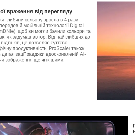
ої враження від перегляду
ки глибини кольору зросла в 4 рази
ередовій мобільній технології Digital
(mDNIe), щоб ви могли бачили кольори та
так, як задумав автор. Від найглибших до
відтінків, це дозволяє суттєво
ічну продуктивність. ProScaler також
 деталізації завдяки вдосконаленій AI-
чи зображення ще чіткішими.