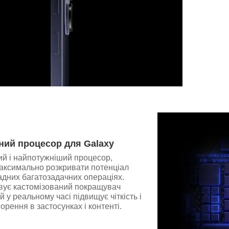
ний процесор для Galaxy
й і найпотужніший процесор,
аксимально розкривати потенціал
ладних багатозадачних операціях.
вує кастомізований покращувач
 у реальному часі підвищує чіткість і
орення в застосунках і контенті.