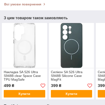
Всі умови повернення
З цим товаром також замовляють
Накладка SA S26 Ultra
Силікон SA S26 Ultra
Силі
S948B clear Space Case
S948B Silicone Case
S948
TPU MagSafe
MagFit
MagF
499
399
399
₴
₴
Купити
Купити