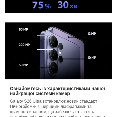
Ознайомтесь із характеристиками нашої
найкращої системи камер
Galaxy S26 Ultra встановлює новий стандарт
Нічної зйомки з ширшими діафрагмами та
шумопоглинанням, що забезпечують чіткі та
деталізовані відео в умовах слабкого освітлення.