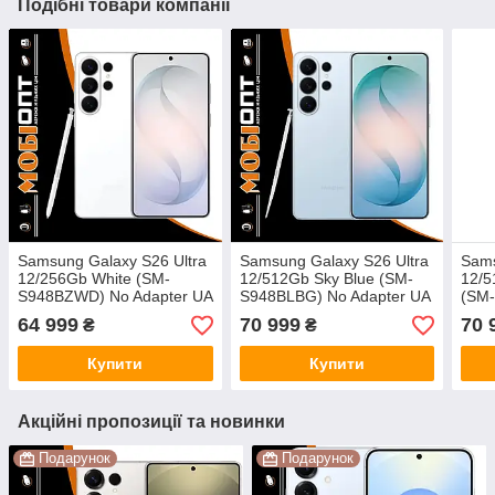
Подібні товари компанії
Samsung Galaxy S26 Ultra
Samsung Galaxy S26 Ultra
Sams
12/256Gb White (SM-
12/512Gb Sky Blue (SM-
12/5
S948BZWD) No Adapter UA
S948BLBG) No Adapter UA
(SM
UCRF
UCRF
Adap
64 999
70 999
70 
₴
₴
Купити
Купити
Акційні пропозиції та новинки
Подарунок
Подарунок