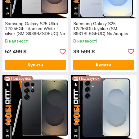
Samsung Galaxy S25 Ultra
Samsung Galaxy S25
12/256Gb Titanium White
12/256Gb Icyblue (SM-
silver (SM-S938BZSDEUC) No
S931BLBGEUC) No Adapter
Adapter UA UCRF
UA UCRF
В наявності
В наявності
52 499
39 599
₴
₴
Купити
Купити
Подарунок
Подарунок