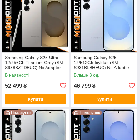
Samsung Galaxy S25 Ultra
Samsung Galaxy S25
12/256Gb Titanium Grey (SM-
12/512Gb Icyblue (SM-
S938BZTDEUC) No Adapter
S931BLBHEUC) No Adapter
UA UCRF
UA UCRF
В наявності
Більше 3 од.
52 499
46 799
₴
₴
Купити
Купити
Подарунок
Подарунок