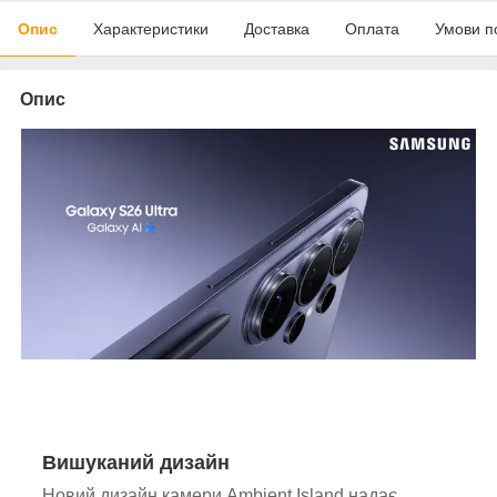
Опис
Характеристики
Доставка
Оплата
Умови п
Опис
Вишуканий дизайн
Новий дизайн камери Ambient Island надає