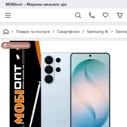
МОБІопт - Мережа низьких цін
Товари та послуги
Смартфони
Samsung AI
Samsu
Подарунок