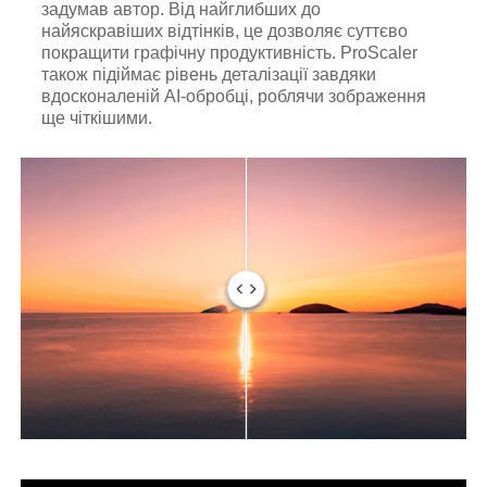
задумав автор. Від найглибших до
найяскравіших відтінків, це дозволяє суттєво
покращити графічну продуктивність. ProScaler
також підіймає рівень деталізації завдяки
вдосконаленій AI-обробці, роблячи зображення
ще чіткішими.