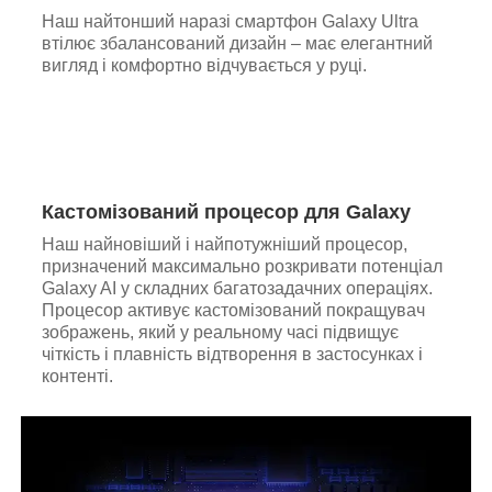
Наш найтонший наразі смартфон Galaxy Ultra
втілює збалансований дизайн – має елегантний
вигляд і комфортно відчувається у руці.
Кастомізований процесор для Galaxy
Наш найновіший і найпотужніший процесор,
призначений максимально розкривати потенціал
Galaxy AI у складних багатозадачних операціях.
Процесор активує кастомізований покращувач
зображень, який у реальному часі підвищує
чіткість і плавність відтворення в застосунках і
контенті.