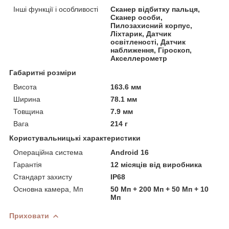
Інші функції і особливості
Сканер відбитку пальця,
Сканер особи,
Пилозахисний корпус,
Ліхтарик, Датчик
освітленості, Датчик
наближення, Гіроскоп,
Акселлерометр
Габаритні розміри
Висота
163.6 мм
Ширина
78.1 мм
Товщина
7.9 мм
Вага
214 г
Користувальницькі характеристики
Операційна система
Android 16
Гарантія
12 місяців від виробника
Стандарт захисту
IP68
Основна камера, Мп
50 Мп + 200 Мп + 50 Мп + 10
Мп
Приховати