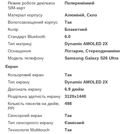
Режим роботи декількох
Поперемінний
SIM-карт
Матеріал корпусу
Алюміній, Скло
Вологозахищений корпус
Так
Колір
Блакитний
Стандарт Bluetooth
6.0
Тип матриці
Dynamic AMOLED 2X
Оснащення
Ліхтарик, Стереодинаміки
Модель телефону
Samsung Galaxy S26 Ultra
Екран
Кольоровий екран
Так
Тип екрану
Dynamic AMOLED 2X
Діагональ екрану
6.9 дюйм
Роздільна здатність екрану
3120x1440
Кількість пікселів на дюйм,
498
PPI
Сенсорний екран
Так
Тип сенсорного екрану
Ємнісний
Технологія Multitouch
Так