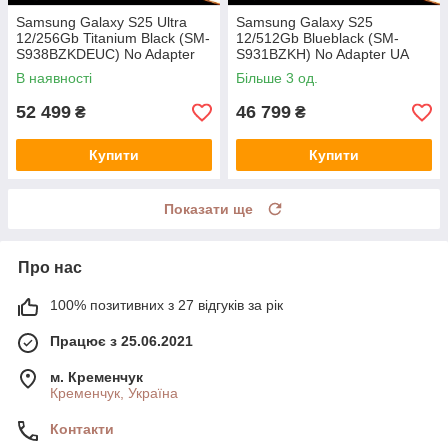
Samsung Galaxy S25 Ultra
Samsung Galaxy S25
12/256Gb Titanium Black (SM-
12/512Gb Blueblack (SM-
S938BZKDEUC) No Adapter
S931BZKH) No Adapter UA
UA UCRF
UCRF
В наявності
Більше 3 од.
52 499
46 799
₴
₴
Купити
Купити
Показати ще
Про нас
100% позитивних з 27 відгуків за рік
Працює з 25.06.2021
м. Кременчук
Кременчук, Україна
Контакти