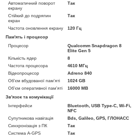
Автоматичний поворот
Так
екрану
Стійкий до подряпин
Так
екран
Частота оновлення екрану
120 Гц
Пам'ять і процесор
Процесор
Qualcomm Snapdragon 8
Elite Gen 5
Кількість ядер
8
Частота процесора
4610 МГц
Відеопроцесор
Adreno 840
Об'єм вбудованої пам'яті
1024 GB
Об'єм оперативної пам'яті
16000 MB
Зв'язок та комунікації
Інтерфейси
Bluetooth, USB Type-C, Wi-Fi,
NFC
Супутникова навігація
Bds, Galileo, GPS, ГЛОНАСС
Синхронізація з ПК
Так
Система A-GPS
Так