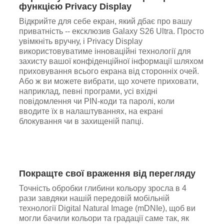
функцією Privacy Display
Відкрийте для себе екран, який дбає про вашу
приватність -- ексклюзив Galaxy S26 Ultra. Просто
увімкніть вручну, і Privacy Display
використовуватиме інноваційні технології для
захисту вашої конфіденційної інформації шляхом
приховування всього екрана від сторонніх очей.
Або ж ви можете вибрати, що хочете приховати,
наприклад, певні програми, усі вхідні
повідомлення чи PIN-коди та паролі, коли
вводите їх в налаштуваннях, на екрані
блокування чи в захищеній папці.
Покращте свої враження від перегляду
Точність обробки глибини кольору зросла в 4
рази завдяки нашій передовій мобільній
технології Digital Natural Image (mDNIe), щоб ви
могли бачили кольори та градації саме так, як