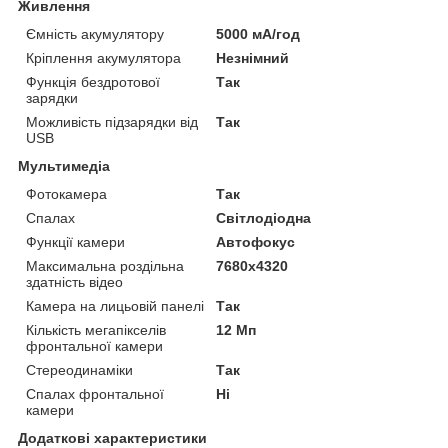
Живлення
Ємність акумулятору
5000 мА/год
Кріплення акумулятора
Незнімний
Функція бездротової
Так
зарядки
Можливість підзарядки від
Так
USB
Мультимедіа
Фотокамера
Так
Спалах
Світлодіодна
Функції камери
Автофокус
Максимальна роздільна
7680x4320
здатність відео
Камера на лицьовій панелі
Так
Кількість мегапікселів
12 Мп
фронтальної камери
Стереодинаміки
Так
Спалах фронтальної
Ні
камери
Додаткові характеристики