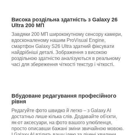
Висока роздільна здатність з Galaxy 26
Ultra 200 МП
Завдяки 200 МП ширококутному сенсору камери,
вдосконаленому нашим ProVisual Engine,
смартфон Galaxy S26 Ultra здатний фіксувати
найдрібніші деталі. Зображення з високою
роздільною здатністю аналізуються в реальному
часі для збереження чіткості текстур і чіткості.
Вбудоване редагування професійного
рівня
Редагуйте фото швидко й легко – з Galaxy AI
достатньо лише кілька слів. Додавайте об'єкти,
як-от аксесуари, на фото вашого улюбленця,
просто описавши бажані зміни звичайною мовою.
І Galaxy AI втілить вашу ідею за лічені хвилини.