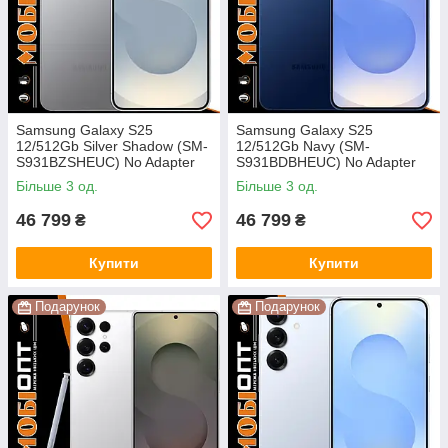
Samsung Galaxy S25
Samsung Galaxy S25
12/512Gb Silver Shadow (SM-
12/512Gb Navy (SM-
S931BZSHEUC) No Adapter
S931BDBHEUC) No Adapter
UA UCRF
UA UCRF
Більше 3 од.
Більше 3 од.
46 799
46 799
₴
₴
Купити
Купити
Подарунок
Подарунок