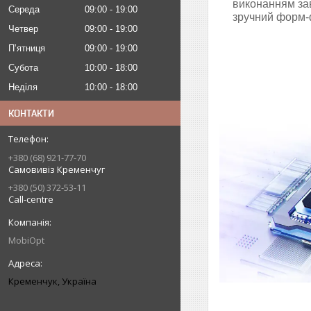
виконанням зав
Середа
09:00
19:00
зручний форм-ф
Четвер
09:00
19:00
Пʼятниця
09:00
19:00
Субота
10:00
18:00
Неділя
10:00
18:00
КОНТАКТИ
+380 (68) 921-77-70
Самовивіз Кременчуг
+380 (50) 372-53-11
Call-centre
MobiOpt
Кременчук, Україна