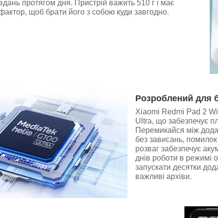
дань протягом дня. Пристрій важить 510 г і має
актор, щоб брати його з собою куди завгодно.
Розроблений для б
Xiaomi Redmi Pad 2 Wi
Ultra, що забезпечує 
Перемикайся між додат
без зависань, помилок
розваг забезпечує аку
днів роботи в режимі 
запускати десятки дода
важливі архіви.