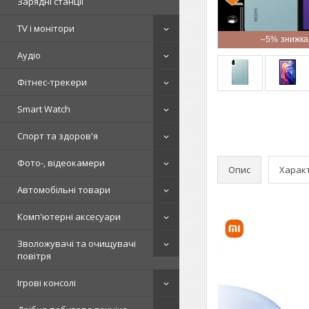
Зарядні станції
TV і монітори
–5%
Аудіо
Фітнес-трекери
Smart Watch
Спорт та здоров'я
Фото-, відеокамери
Опис
Харак
Автомобільні товари
Комп'ютерні аксесуари
Зволожувачі та очищувачі
повітря
Ігрові консолі