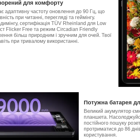
ворений для комфорту
є адаптивну частоту оновлення до 90 Гц, що
ність при читанні, перегляді та геймінгу.
димінгу, сертифікація TÜV Rheinland для Low
ист Flicker Free та режим Circadian Friendly
ення більш природним і зручним для очей. Твої
навіть при тривалому використанні.
Потужна батарея дл
Великий акумулятор ємн
планшета. Насолоджуйся
постійного пошуку розет
протриматися до 86 дні
користування.