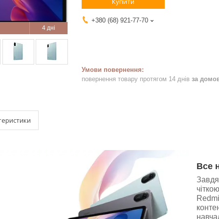
Купити
+380 (68) 921-77-70
4 дні
повернення товару протягом 14 днів
за домо
теристики
Все 
Завдя
чіткою
Redmi
контен
навча