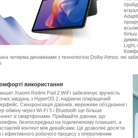
пройд
візуа
Adapt
прокру
всьом
більш
диммі
Light,
Комфо
на чотирма динаміками з технологією Dolby Atmos, які заб
.
комфорті використання
ланшет Xiaomi Redmi Pad 2 WiFi забезпечує зручність
очих завдань з HyperOS 2, надаючи покращений
ерфейс. Синхронізація дзвінків, мережеве об'єднання і
р обміну через Wi-Fi 5 і Bluetooth ще більше
ннект зі смартфонами. Приймайте дзвінки, що
елефон, безпосередньо на підключеному планшеті, а
 вставляй контент між девайсами. Це дозволяє досягти
 і ефективного робочого процесу з оперативним