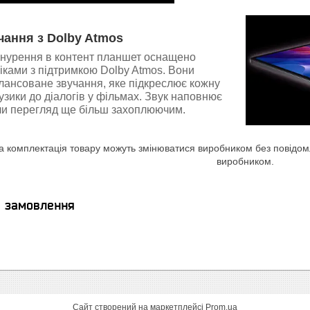
чання з Dolby Atmos
анурення в контент планшет оснащено
ками з підтримкою Dolby Atmos. Вони
лансоване звучання, яке підкреслює кожну
узики до діалогів у фільмах. Звук наповнює
ячи перегляд ще більш захоплюючим.
а комплектація товару можуть змінюватися виробником без повідомле
виробником.
я замовлення
Сайт створений на маркетплейсі
Prom.ua