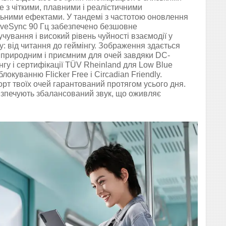
е з чіткими, плавними і реалістичними
льними ефектами. У тандемі з частотою оновлення
iveSync 90 Гц забезпечено безшовне
чування і високий рівень чуйності взаємодії у
у: від читання до геймінгу. Зображення здається
 природним і приємним для очей завдяки DC-
нгу і сертифікації TÜV Rheinland для Low Blue
 блокуванню Flicker Free і Circadian Friendly.
рт твоїх очей гарантований протягом усього дня.
езпечують збалансований звук, що оживляє