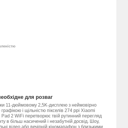
вленістю
необхідне для розваг
ки 11-дюймовому 2,5K-дисплею з неймовірно
 графікою і щільністю пікселів 274 ppi Xiaomi
 Pad 2 WiFi перетворює твій рутинний перегляд
ту в більш насичений і незабутній досвід. Шоу,
льні відео або вечірній кіномарафон з близькими