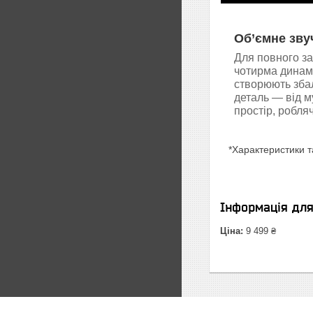
Об’ємне зву
Для повного з
чотирма динамі
створюють зба
деталь — від м
простір, робл
*Характеристики т
Інформація дл
Ціна:
9 499 ₴