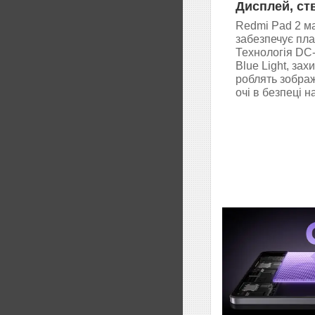
Дисплей, ст
Redmi Pad 2 ма
забезпечує плав
Технологія DC-
Blue Light, зах
роблять зображ
очі в безпеці 