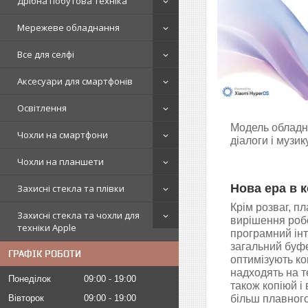
Дрібна побутова техніка
Мережеве обладнання
Все для селфі
Аксесуари для смартфонів
Освітлення
Модель обладна
Чохли на смартфони
діалоги і музику
Чохли на планшети
Нова ера в 
Захисні стекла та плівки
Крім розваг, п
Захисні стекла та чохли для
вирішення роб
техніки Apple
програмний інт
загальний буфе
ГРАФІК РОБОТИ
оптимізують ко
надходять на т
Понеділок
09:00
19:00
також копіюй і
Вівторок
09:00
19:00
більш плавного