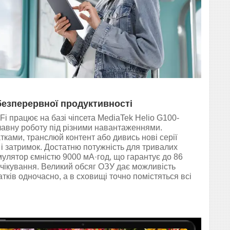
езперервної продуктивності
Fi працює на базі чіпсета MediaTek Helio G100-
плавну роботу під різними навантаженнями.
ками, транслюй контент або дивись нові серії
 і затримок. Достатню потужність для тривалих
мулятор ємністю 9000 мА·год, що гарантує до 86
очікування. Великий обсяг ОЗУ дає можливість
тків одночасно, а в сховищі точно помістяться всі