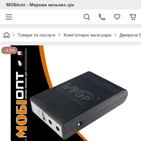
МОБІопт - Мережа низьких цін
Товари та послуги
Комп'ютерні аксесуари
Джерела б
–13%