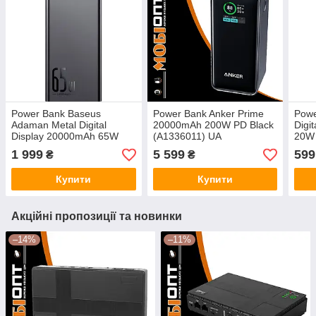
Power Bank Baseus
Power Bank Anker Prime
Powe
Adaman Metal Digital
20000mAh 200W PD Black
Digi
Display 20000mAh 65W
(A1336011) UA
20W 
(PPIMDA-D01) Quick
EU
1 999
5 599
599
₴
₴
Charge Black EU
Купити
Купити
Акційні пропозиції та новинки
–14%
–11%