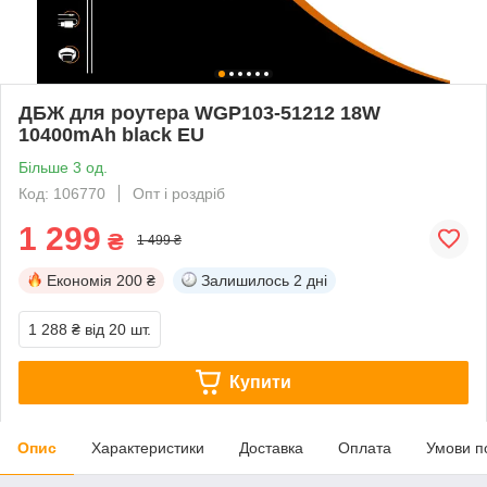
ДБЖ для роутера WGP103-51212 18W
10400mAh black EU
Більше 3 од.
Код: 106770
Опт і роздріб
1 299
₴
1 499 ₴
Економія
200 ₴
Залишилось
2 дні
1 288 ₴
від 20 шт.
Купити
Опис
Характеристики
Доставка
Оплата
Умови п