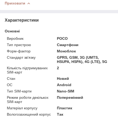
Приховати
Характеристики
Основні
Виробник
POCO
Тип пристрою
Смартфони
Форм-фактор
Моноблок
Стандарт зв'язку
GPRS, GSM, 3G (UMTS,
HSUPA, HSPA), 4G (LTE), 5G
Кількість підтримуваних
2
SIM-карт
Стан
Новий
ОС
Android
Тип SIM-карти
Nano-SIM
Режим роботи декількох
Поперемінний
SIM-карт
Матеріал корпусу
Пластик
Вологозахищений корпус
Так