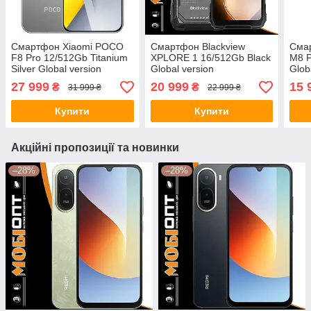
Смартфон Xiaomi POCO
Смартфон Blackview
Смар
F8 Pro 12/512Gb Titanium
XPLORE 1 16/512Gb Black
M8 P
Silver Global version
Global version
Glob
27 999
20 999
15 
₴
₴
31 999 ₴
22 999 ₴
Купити
Купити
Акційні пропозиції та новинки
–28%
–28%