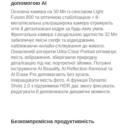
допомогою AI
Основна камера на 50 Мп із сенсором Light
Fusion 800 та оптичною стабілізацією + 8-
мегапіксельна ультраширока камера отримують
чіткі й деталізовані кадри за будь-яких умов.
Фронтальна камера з роздільною здатністю 32 Мп
забезпечує якісні селфі та відеодзвінки,
наближаючи онлайн-спілкування до живого.
Оновлений алгоритм Ultra-Clear Portrait оптимізує
якість зображення, зберігаючи природну
деталізацію під час портретної зйомки. Потужні
інструменти AI Beautify, AI Reflection Removal та
AI Erase Pro допомагають без зусиль
покращувати якість фото. А функція Dynamic
Shots 2.0 з підтримкою HDR дає змогу фіксувати,
редагувати й доповнювати динамічні моменти.
Безкомпромісна продуктивність