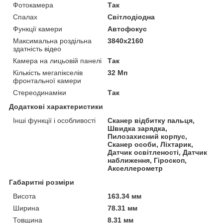
Фотокамера
Так
Спалах
Світлодіодна
Функції камери
Автофокус
Максимальна роздільна
3840x2160
здатність відео
Камера на лицьовій панелі
Так
Кількість мегапікселів
32 Мп
фронтальної камери
Стереодинаміки
Так
Додаткові характеристики
Інші функції і особливості
Сканер відбитку пальця,
Швидка зарядка,
Пилозахисний корпус,
Сканер особи, Ліхтарик,
Датчик освітленості, Датчик
наближення, Гіроскоп,
Акселлерометр
Габаритні розміри
Висота
163.34 мм
Ширина
78.31 мм
Товщина
8.31 мм