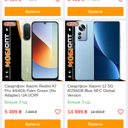
Купити
Купити
–27%
–21%
Смартфон Xiaomi Redmi A7
Смартфон Xiaomi 12 5G
Pro 4/64Gb Palm Green (No
8/256GB Blue NFC Global
Adapter) UA UCRF
Version
Більше 3 од.
Більше 3 од.
5 499
14 999
₴
₴
7 499 ₴
18 999 ₴
Купити
Купити