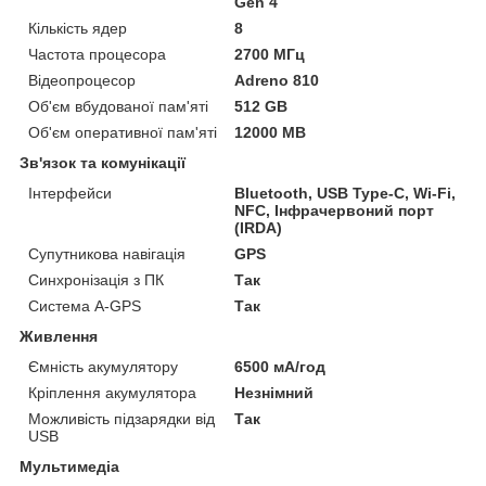
Gen 4
Кількість ядер
8
Частота процесора
2700 МГц
Відеопроцесор
Adreno 810
Об'єм вбудованої пам'яті
512 GB
Об'єм оперативної пам'яті
12000 MB
Зв'язок та комунікації
Інтерфейси
Bluetooth, USB Type-C, Wi-Fi,
NFC, Інфрачервоний порт
(IRDA)
Супутникова навігація
GPS
Синхронізація з ПК
Так
Система A-GPS
Так
Живлення
Ємність акумулятору
6500 мА/год
Кріплення акумулятора
Незнімний
Можливість підзарядки від
Так
USB
Мультимедіа