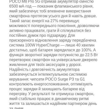
POCO M8 Pro 5G отримав акумулятор ємністю
6500 мА·год — показник флагманського рівня,
який забезпечує тобі впевнене використання
смартфона протягом усього дня й навіть довше.
Такий запас енергії на 27% перевищує
можливості попереднього покоління, дозволяючи
активно працювати, грати й спілкуватися без
постійних думок про підзарядку. Для
прискореного відновлення заряду передбачена
система 100W HyperCharge — лише 40 хвилин
достатньо, щоб батарея зарядилася до 100%. А
функція зворотної зарядки потужністю до 22.5 Вт
перетворює смартфон на універсальне джерело
живлення для твоїх аксесуарів у дорозі.
Надійність і довговічність акумулятора
забезпечується інтелектуальною системою
керування: чипсети POCO Surge P3 та G1
контролюють енергоспоживання, оптимізують
процес зарядки й захищають батарею від
перегріву. У результаті ти отримуєш смартфон,
який стабільно працює в динамічному ритмі
життя та залишається надійним партнером день
за днем.