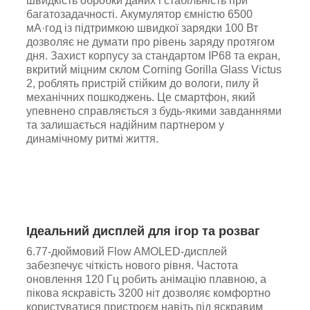
швидкість обробки даних і стабільність при
багатозадачності. Акумулятор ємністю 6500
мА·год із підтримкою швидкої зарядки 100 Вт
дозволяє не думати про рівень заряду протягом
дня. Захист корпусу за стандартом IP68 та екран,
вкритий міцним склом Corning Gorilla Glass Victus
2, роблять пристрій стійким до вологи, пилу й
механічних пошкоджень. Це смартфон, який
упевнено справляється з будь-якими завданнями
та залишається надійним партнером у
динамічному ритмі життя.
Ідеальний дисплей для ігор та розваг
6.77-дюймовий Flow AMOLED-дисплей
забезпечує чіткість нового рівня. Частота
оновлення 120 Гц робить анімацію плавною, а
пікова яскравість 3200 ніт дозволяє комфортно
користуватися пристроєм навіть під яскравим