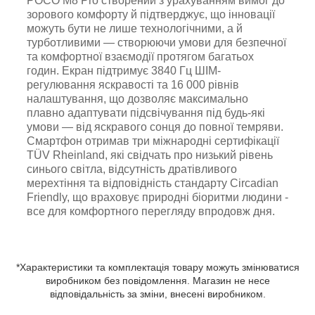
POCO M8 Pro створений з урахуванням вимог до
зорового комфорту й підтверджує, що інновації
можуть бути не лише технологічними, а й
турботливими — створюючи умови для безпечної
та комфортної взаємодії протягом багатьох
годин. Екран підтримує 3840 Гц ШІМ-
регулювання яскравості та 16 000 рівнів
налаштування, що дозволяє максимально
плавно адаптувати підсвічування під будь-які
умови — від яскравого сонця до повної темряви.
Смартфон отримав три міжнародні сертифікації
TÜV Rheinland, які свідчать про низький рівень
синього світла, відсутність дратівливого
мерехтіння та відповідність стандарту Circadian
Friendly, що враховує природні біоритми людини -
все для комфортного перегляду впродовж дня.
*Характеристики та комплектація товару можуть змінюватися
виробником без повідомлення. Магазин не несе
відповідальність за зміни, внесені виробником.