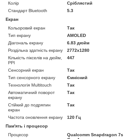
Колір
Сріблястий
Стандарт Bluetooth
5.3
Екран
Кольоровий екран
Так
Тип екрану
AMOLED
Діагональ екрану
6.83 дюйм
Роздільна здатність екрану
2772x1280
Кількість пікселів на дюйм,
447
PPI
Сенсорний екран
Так
Тип сенсорного екрану
Ємнісний
Технологія Multitouch
Так
Автоматичний поворот
Так
екрану
Стійкий до подряпин
Так
екран
Частота оновлення екрану
120 Гц
Пам'ять і процесор
Процесор
Qualcomm Snapdragon 7s