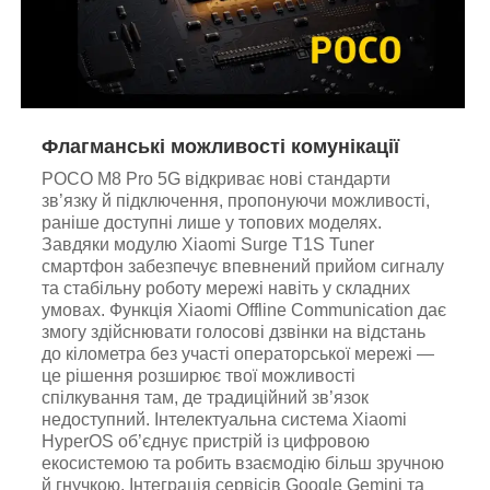
Флагманські можливості комунікації
POCO M8 Pro 5G відкриває нові стандарти
зв’язку й підключення, пропонуючи можливості,
раніше доступні лише у топових моделях.
Завдяки модулю Xiaomi Surge T1S Tuner
смартфон забезпечує впевнений прийом сигналу
та стабільну роботу мережі навіть у складних
умовах. Функція Xiaomi Offline Communication дає
змогу здійснювати голосові дзвінки на відстань
до кілометра без участі операторської мережі —
це рішення розширює твої можливості
спілкування там, де традиційний зв’язок
недоступний. Інтелектуальна система Xiaomi
HyperOS об’єднує пристрій із цифровою
екосистемою та робить взаємодію більш зручною
й гнучкою. Інтеграція сервісів Google Gemini та