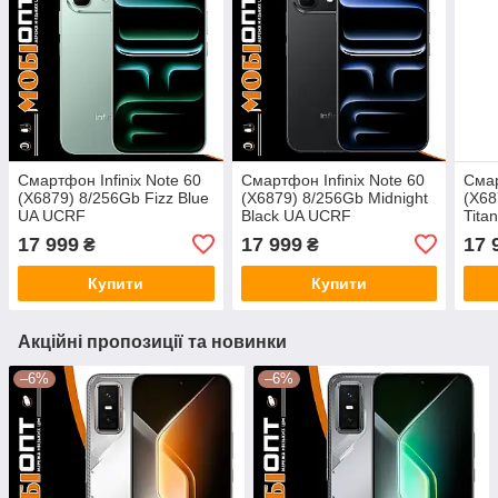
Смартфон Infinix Note 60
Смартфон Infinix Note 60
Смар
(X6879) 8/256Gb Fizz Blue
(X6879) 8/256Gb Midnight
(X68
UA UCRF
Black UA UCRF
Tita
17 999
17 999
17 
₴
₴
Купити
Купити
Акційні пропозиції та новинки
–6%
–6%