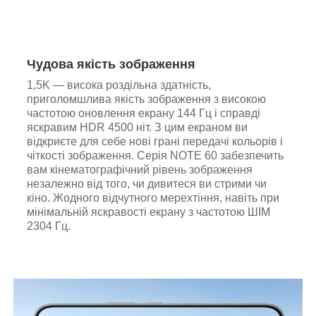
Чудова якість зображення
1,5K — висока роздільна здатність,
приголомшлива якість зображення з високою
частотою оновлення екрану 144 Гц і справді
яскравим HDR 4500 ніт. З цим екраном ви
відкриєте для себе нові грані передачі кольорів і
чіткості зображення. Серія NOTE 60 забезпечить
вам кінематографічний рівень зображення
незалежно від того, чи дивитеся ви стрими чи
кіно. Жодного відчутного мерехтіння, навіть при
мінімальній яскравості екрану з частотою ШІМ
2304 Гц.