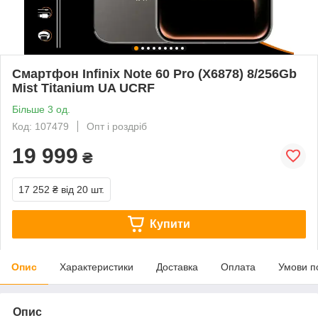
Смартфон Infinix Note 60 Pro (X6878) 8/256Gb
Mist Titanium UA UCRF
Більше 3 од.
Код: 107479
Опт і роздріб
19 999
₴
17 252 ₴
від 20 шт.
Купити
Опис
Характеристики
Доставка
Оплата
Умови п
Опис