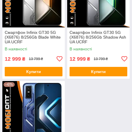
Смартфон Infinix GT30 5G
Смартфон Infinix GT30 5G
(X6876) 8/256Gb Blade White
(X6876) 8/256Gb Shadow Ash
UA UCRF
UA UCRF
В наявності
В наявності
12 999
12 999
₴
₴
13 799 ₴
13 799 ₴
Купити
Купити
–6%