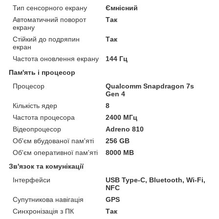
Тип сенсорного екрану
Ємнісний
Автоматичний поворот
Так
екрану
Стійкий до подряпин
Так
екран
Частота оновлення екрану
144 Гц
Пам'ять і процесор
Процесор
Qualcomm Snapdragon 7s
Gen 4
Кількість ядер
8
Частота процесора
2400 МГц
Відеопроцесор
Adreno 810
Об'єм вбудованої пам'яті
256 GB
Об'єм оперативної пам'яті
8000 MB
Зв'язок та комунікації
Інтерфейси
USB Type-C, Bluetooth, Wi-Fi,
NFC
Супутникова навігація
GPS
Синхронізація з ПК
Так