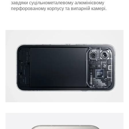
завдяки суцільнометалевому алюмінієвому
перфорованому корпусу та випарній камері.