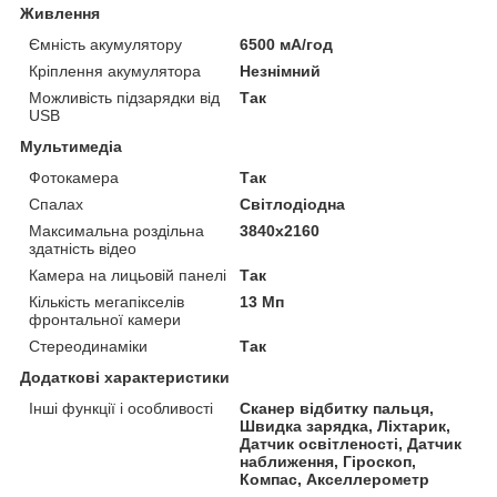
Живлення
Ємність акумулятору
6500 мА/год
Кріплення акумулятора
Незнімний
Можливість підзарядки від
Так
USB
Мультимедіа
Фотокамера
Так
Спалах
Світлодіодна
Максимальна роздільна
3840x2160
здатність відео
Камера на лицьовій панелі
Так
Кількість мегапікселів
13 Мп
фронтальної камери
Стереодинаміки
Так
Додаткові характеристики
Інші функції і особливості
Сканер відбитку пальця,
Швидка зарядка, Ліхтарик,
Датчик освітленості, Датчик
наближення, Гіроскоп,
Компас, Акселлерометр