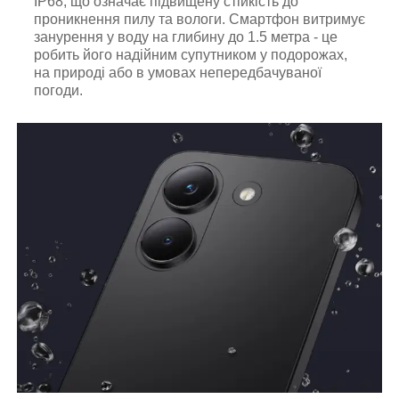
IP68, що означає підвищену стійкість до
проникнення пилу та вологи. Смартфон витримує
занурення у воду на глибину до 1.5 метра - це
робить його надійним супутником у подорожах,
на природі або в умовах непередбачуваної
погоди.