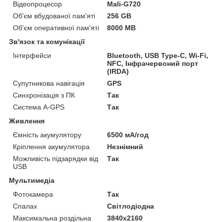
Відеопроцесор
Mali-G720
Об'єм вбудованої пам'яті
256 GB
Об'єм оперативної пам'яті
8000 MB
Зв'язок та комунікації
Інтерфейси
Bluetooth, USB Type-C, Wi-Fi,
NFC, Інфрачервоний порт
(IRDA)
Супутникова навігація
GPS
Синхронізація з ПК
Так
Система A-GPS
Так
Живлення
Ємність акумулятору
6500 мА/год
Кріплення акумулятора
Незнімний
Можливість підзарядки від
Так
USB
Мультимедіа
Фотокамера
Так
Спалах
Світлодіодна
Максимальна роздільна
3840x2160