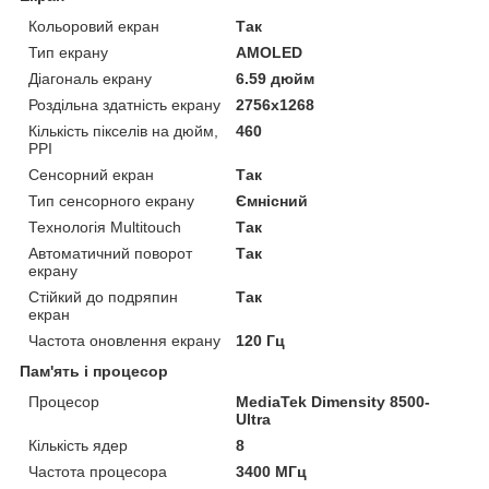
Кольоровий екран
Так
Тип екрану
AMOLED
Діагональ екрану
6.59 дюйм
Роздільна здатність екрану
2756x1268
Кількість пікселів на дюйм,
460
PPI
Сенсорний екран
Так
Тип сенсорного екрану
Ємнісний
Технологія Multitouch
Так
Автоматичний поворот
Так
екрану
Стійкий до подряпин
Так
екран
Частота оновлення екрану
120 Гц
Пам'ять і процесор
Процесор
MediaTek Dimensity 8500-
Ultra
Кількість ядер
8
Частота процесора
3400 МГц