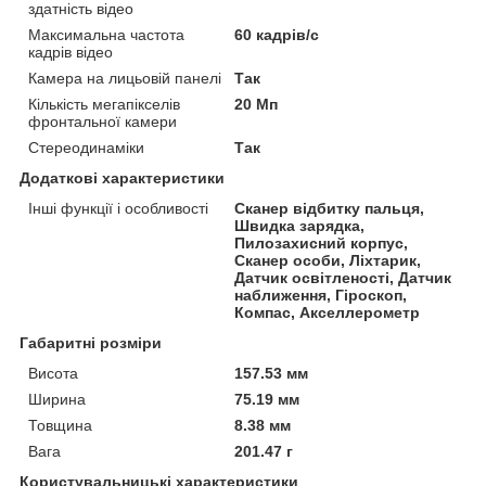
здатність відео
Максимальна частота
60 кадрів/с
кадрів відео
Камера на лицьовій панелі
Так
Кількість мегапікселів
20 Мп
фронтальної камери
Стереодинаміки
Так
Додаткові характеристики
Інші функції і особливості
Сканер відбитку пальця,
Швидка зарядка,
Пилозахисний корпус,
Сканер особи, Ліхтарик,
Датчик освітленості, Датчик
наближення, Гіроскоп,
Компас, Акселлерометр
Габаритні розміри
Висота
157.53 мм
Ширина
75.19 мм
Товщина
8.38 мм
Вага
201.47 г
Користувальницькі характеристики