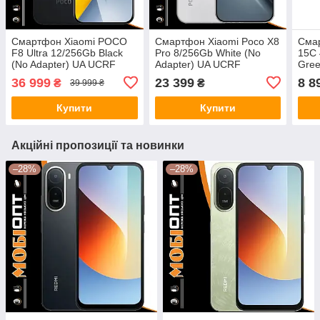
Смартфон Xiaomi POCO
Смартфон Xiaomi Poco X8
Сма
F8 Ultra 12/256Gb Black
Pro 8/256Gb White (No
15C 
(No Adapter) UA UCRF
Adapter) UA UCRF
Gree
UCR
36 999
23 399
8 8
₴
₴
39 999 ₴
Купити
Купити
Акційні пропозиції та новинки
–28%
–28%