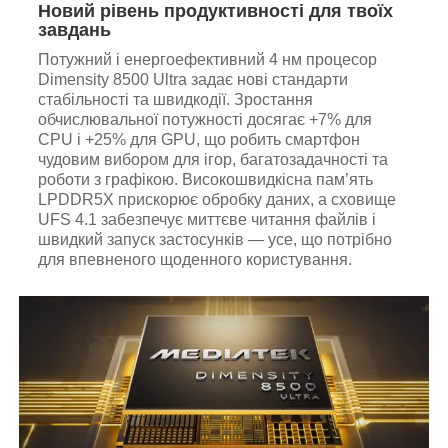
Новий рівень продуктивності для твоїх
завдань
Потужний і енергоефективний 4 нм процесор
Dimensity 8500 Ultra задає нові стандарти
стабільності та швидкодії. Зростання
обчислювальної потужності досягає +7% для
CPU і +25% для GPU, що робить смартфон
чудовим вибором для ігор, багатозадачності та
роботи з графікою. Високошвидкісна пам’ять
LPDDR5X прискорює обробку даних, а сховище
UFS 4.1 забезпечує миттєве читання файлів і
швидкий запуск застосунків — усе, що потрібно
для впевненого щоденного користування.