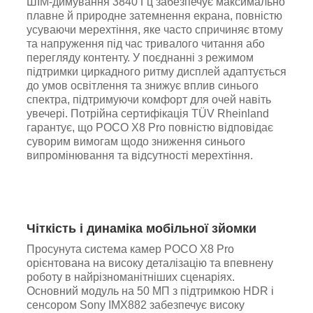
ШІМ-димування 3840 Гц забезпечує максимально
плавне й природне затемнення екрана, повністю
усуваючи мерехтіння, яке часто спричиняє втому
та напруження під час тривалого читання або
перегляду контенту. У поєднанні з режимом
підтримки циркадного ритму дисплей адаптується
до умов освітлення та знижує вплив синього
спектра, підтримуючи комфорт для очей навіть
увечері. Потрійна сертифікація TÜV Rheinland
гарантує, що POCO X8 Pro повністю відповідає
суворим вимогам щодо зниження синього
випромінювання та відсутності мерехтіння.
Чіткість і динаміка мобільної зйомки
Просунута система камер POCO X8 Pro
орієнтована на високу деталізацію та впевнену
роботу в найрізноманітніших сценаріях.
Основний модуль на 50 МП з підтримкою HDR і
сенсором Sony IMX882 забезпечує високу