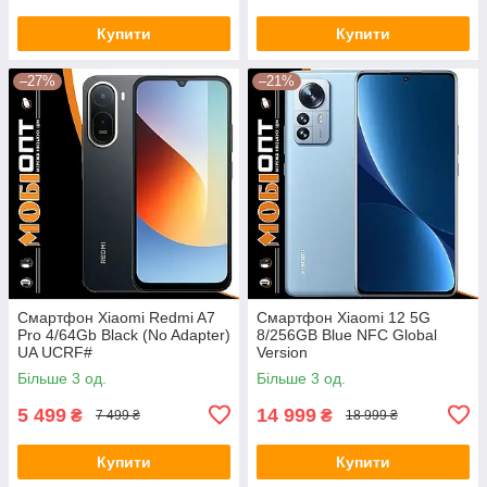
Купити
Купити
–27%
–21%
Смартфон Xiaomi Redmi A7
Смартфон Xiaomi 12 5G
Pro 4/64Gb Black (No Adapter)
8/256GB Blue NFC Global
UA UCRF#
Version
Більше 3 од.
Більше 3 од.
5 499
14 999
₴
₴
7 499 ₴
18 999 ₴
Купити
Купити