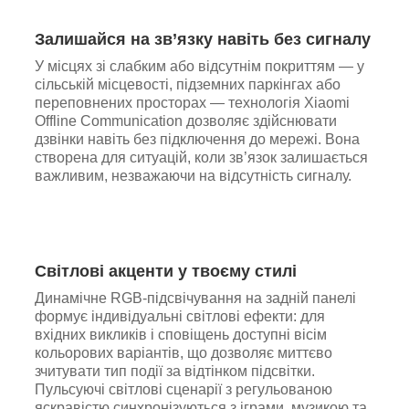
Залишайся на зв’язку навіть без сигналу
У місцях зі слабким або відсутнім покриттям — у
сільській місцевості, підземних паркінгах або
переповнених просторах — технологія Xiaomi
Offline Communication дозволяє здійснювати
дзвінки навіть без підключення до мережі. Вона
створена для ситуацій, коли зв’язок залишається
важливим, незважаючи на відсутність сигналу.
Світлові акценти у твоєму стилі
Динамічне RGB-підсвічування на задній панелі
формує індивідуальні світлові ефекти: для
вхідних викликів і сповіщень доступні вісім
кольорових варіантів, що дозволяє миттєво
зчитувати тип події за відтінком підсвітки.
Пульсуючі світлові сценарії з регульованою
яскравістю синхронізуються з іграми, музикою та