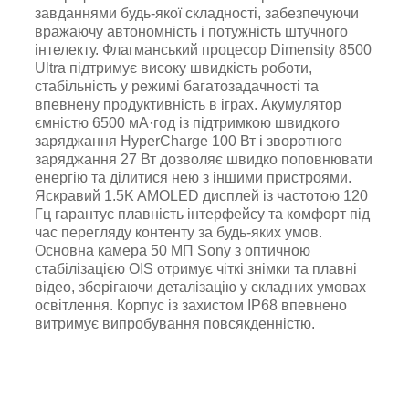
завданнями будь-якої складності, забезпечуючи
вражаючу автономність і потужність штучного
інтелекту. Флагманський процесор Dimensity 8500
Ultra підтримує високу швидкість роботи,
стабільність у режимі багатозадачності та
впевнену продуктивність в іграх. Акумулятор
ємністю 6500 мА·год із підтримкою швидкого
заряджання HyperCharge 100 Вт і зворотного
заряджання 27 Вт дозволяє швидко поповнювати
енергію та ділитися нею з іншими пристроями.
Яскравий 1.5K AMOLED дисплей із частотою 120
Гц гарантує плавність інтерфейсу та комфорт під
час перегляду контенту за будь-яких умов.
Основна камера 50 МП Sony з оптичною
стабілізацією OIS отримує чіткі знімки та плавні
відео, зберігаючи деталізацію у складних умовах
освітлення. Корпус із захистом IP68 впевнено
витримує випробування повсякденністю.