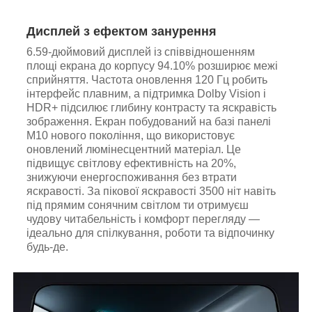
Дисплей з ефектом занурення
6.59-дюймовий дисплей із співвідношенням
площі екрана до корпусу 94.10% розширює межі
сприйняття. Частота оновлення 120 Гц робить
інтерфейс плавним, а підтримка Dolby Vision і
HDR+ підсилює глибину контрасту та яскравість
зображення. Екран побудований на базі панелі
M10 нового покоління, що використовує
оновлений люмінесцентний матеріал. Це
підвищує світлову ефективність на 20%,
знижуючи енергоспоживання без втрати
яскравості. За пікової яскравості 3500 ніт навіть
під прямим сонячним світлом ти отримуєш
чудову читабельність і комфорт перегляду —
ідеально для спілкування, роботи та відпочинку
будь-де.