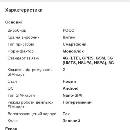
Характеристики
Основні
Виробник
POCO
Країна виробник
Китай
Тип пристрою
Смартфони
Форм-фактор
Моноблок
Стандарт зв'язку
4G (LTE), GPRS, GSM, 3G
(UMTS, HSUPA, HSPA), 5G
Кількість підтримуваних
2
SIM-карт
Стан
Новий
ОС
Android
Тип SIM-карти
Nano-SIM
Режим роботи декількох
Поперемінний
SIM-карт
Вологозахищений корпус
Так
Колір
Зелений
Екран