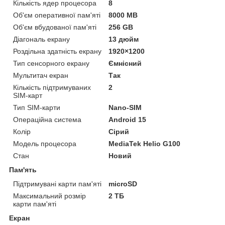
Кількість ядер процесора
8
Об'єм оперативної пам'яті
8000 MB
Об'єм вбудованої пам'яті
256 GB
Діагональ екрану
13 дюйм
Роздільна здатність екрану
1920×1200
Тип сенсорного екрану
Ємнісний
Мультитач екран
Так
Кількість підтримуваних
2
SIM-карт
Тип SIM-карти
Nano-SIM
Операційна система
Android 15
Колір
Сірий
Модель процесора
MediaTek Helio G100
Стан
Новий
Пам'ять
Підтримувані карти пам'яті
microSD
Максимальний розмір
2 ТБ
карти пам'яті
Екран