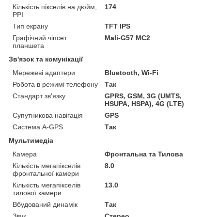
Кількість пікселів на дюйм,
174
PPI
Тип екрану
TFT IPS
Графічний чіпсет
Mali-G57 MC2
планшета
Зв'язок та комунікації
Мережеві адаптери
Bluetooth, Wi-Fi
Робота в режимі телефону
Так
Стандарт зв'язку
GPRS, GSM, 3G (UMTS,
HSUPA, HSPA), 4G (LTE)
Супутникова навігація
GPS
Система A-GPS
Так
Мультимедіа
Камера
Фронтальна та Тилова
Кількість мегапікселів
8.0
фронтальної камери
Кількість мегапікселів
13.0
тилової камери
Вбудований динамік
Так
Звук
Стерео