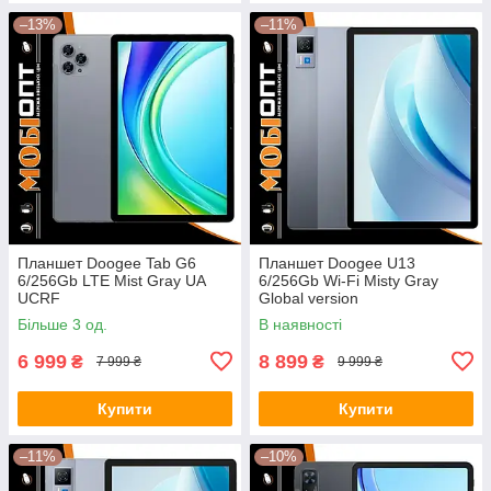
–13%
–11%
Планшет Doogee Tab G6
Планшет Doogee U13
6/256Gb LTE Mist Gray UA
6/256Gb Wi-Fi Misty Gray
UCRF
Global version
Більше 3 од.
В наявності
6 999
8 899
₴
₴
7 999 ₴
9 999 ₴
Купити
Купити
–11%
–10%