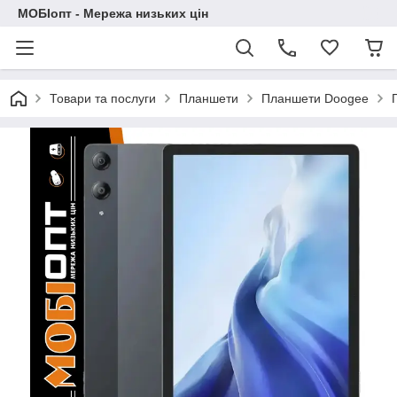
МОБІопт - Мережа низьких цін
Товари та послуги
Планшети
Планшети Doogee