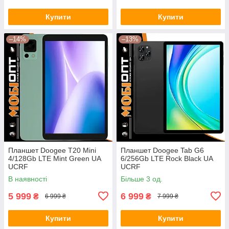
Купити
Купити
–14%
–13%
Планшет Doogee T20 Mini
Планшет Doogee Tab G6
4/128Gb LTE Mint Green UA
6/256Gb LTE Rock Black UA
UCRF
UCRF
В наявності
Більше 3 од.
5 999
6 999
₴
₴
6 999 ₴
7 999 ₴
Купити
Купити