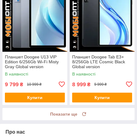
Планшет Doogee U13 VIP
Планшет Doogee Tab E3+
Edition 6/256Gb Wi-Fi Misty
8/256Gb LTE Cosmic Black
Gray Global version
Global version
В наявності
В наявності
9 799
8 999
₴
₴
10 999 ₴
9 999 ₴
Купити
Купити
Показати ще
Про нас