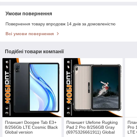
Умови повернення
Повернення товару впродовж 14 днів за домовленістю
Всі умови повернення
Подібні товари компанії
Планшет Doogee Tab E3+
Планшет Ulefone Rugking
План
8/256Gb LTE Cosmic Black
Pad 2 Pro 8/256GB Gray
Pro 
Global version
(6975326661911) Global
LTE 
version