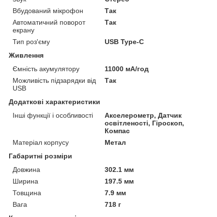
Вбудований мікрофон
Так
Автоматичний поворот
Так
екрану
Тип роз'єму
USB Type-C
Живлення
Ємність акумулятору
11000 мА/год
Можливість підзарядки від
Так
USB
Додаткові характеристики
Інші функції і особливості
Акселерометр, Датчик
освітленості, Гіроскоп,
Компас
Матеріал корпусу
Метал
Габаритні розміри
Довжина
302.1 мм
Ширина
197.5 мм
Товщина
7.9 мм
Вага
718 г