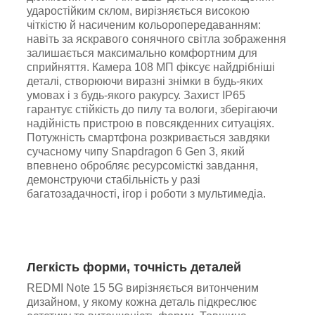
ударостійким склом, вирізняється високою
чіткістю й насиченим кольоропередаванням:
навіть за яскравого сонячного світла зображення
залишається максимально комфортним для
сприйняття. Камера 108 МП фіксує найдрібніші
деталі, створюючи виразні знімки в будь-яких
умовах і з будь-якого ракурсу. Захист IP65
гарантує стійкість до пилу та вологи, зберігаючи
надійність пристрою в повсякденних ситуаціях.
Потужність смартфона розкривається завдяки
сучасному чипу Snapdragon 6 Gen 3, який
впевнено обробляє ресурсомісткі завдання,
демонструючи стабільність у разі
багатозадачності, ігор і роботи з мультимедіа.
Легкість форми, точність деталей
REDMI Note 15 5G вирізняється витонченим
дизайном, у якому кожна деталь підкреслює