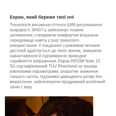
Екран, який береже твої очі
Технологія високочастотного ШІМ-регулювання
яскравості 3840 Гц забезпечує плавне
затемнення, створюючи комфортне візуальне
середовище навіть у разі тривалого
використання. У поєднанні з режимом читання
дисплей адаптується до твоїх звичок, знижуючи
навантаження й підтримуючи природне
сприйняття зображення. Екран REDMI Note 15
5G сертифікований TÜV Rheinland за трьома
ключовими параметрами: апаратне зниження
синього світла, підтримка циркадного ритму без
мерехтіння, забезпечуючи продуманий всебічний
захист зору.