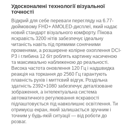
Удосконалені технології візуальної
точності
Відкрий для себе переваги перегляду на 6.77-
дюймовому FHD+ AMOLED-дисплеї, який надає
новий стандарт візуального комфорту. Пікова
яскравість 3200 нітів забезпечує ідеальну
читаність навіть під прямими сонячними
променями, а розширене колірне охоплення DCI-
P3 і глибина 12 біт роблять картинку насиченою
та максимально наближеною до реальності.
Висока частота оновлення 120 Гц і надшвидка
реакція на торкання до 2560 Гц гарантують
плавність рухів і миттєвий відгук. Роздільна
здатність 2392×1080 забезпечує деталізоване
зображення, а інтелектуальна система
автоматичного регулювання яскравості
підлаштовується під навколишнє освітлення. Ти
отримуєш екран, який залишається зручним і
точним у будь-якій ситуації — від роботи до
розваг.