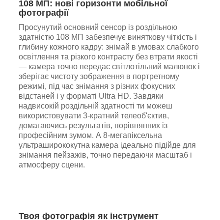
108 МП: нові горизонти мобільної
фотографії
Просунутий основний сенсор із роздільною
здатністю 108 МП забезпечує виняткову чіткість і
глибину кожного кадру: знімай в умовах слабкого
освітлення та різкого контрасту без втрати якості
— камера точно передає світлотільний малюнок і
зберігає чистоту зображення в портретному
режимі, під час знімання з різних фокусних
відстаней і у форматі Ultra HD. Завдяки
надвисокій роздільній здатності ти можеш
використовувати 3-кратний телеоб'єктив,
домагаючись результатів, порівнянних із
професійним зумом. А 8-мегапіксельна
ультраширококутна камера ідеально підійде для
знімання пейзажів, точно передаючи масштаб і
атмосферу сцени.
Твоя фотографія як інструмент