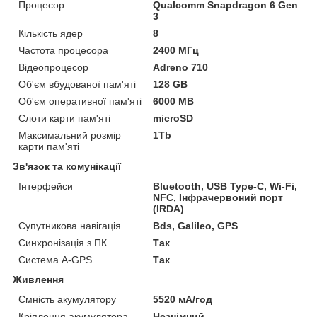
Процесор
Qualcomm Snapdragon 6 Gen
3
Кількість ядер
8
Частота процесора
2400 МГц
Відеопроцесор
Adreno 710
Об'єм вбудованої пам'яті
128 GB
Об'єм оперативної пам'яті
6000 MB
Слоти карти пам'яті
microSD
Максимальний розмір
1Tb
карти пам'яті
Зв'язок та комунікації
Інтерфейси
Bluetooth, USB Type-C, Wi-Fi,
NFC, Інфрачервоний порт
(IRDA)
Супутникова навігація
Bds, Galileo, GPS
Синхронізація з ПК
Так
Система A-GPS
Так
Живлення
Ємність акумулятору
5520 мА/год
Кріплення акумулятора
Незнімний