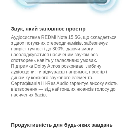
Звук, який заповнює простір
Аудіосистема REDMI Note 15 5G, що складається
з двох потужних стереодинаміків, забезпечує
приріст гучності до 300%, даючи змогу
насолоджуватися насиченим звуком без
спотворень навіть у галасливих умовах.
Підтримка Dolby Atmos розкриває глибину
аудіосцени: ти відчуваєш напрямок, простір і
динаміку кожного звукового елемента.
Сертифікація Hi-Res Audio гарантує високу якість
відтворення — від найтонших нюансів голосу до
насичених басів.
Продуктивність для будь-яких завдань