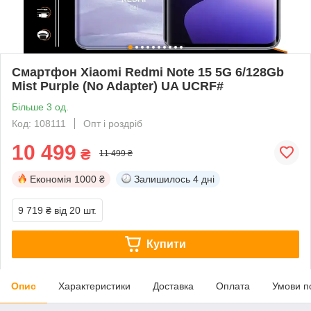
Смартфон Xiaomi Redmi Note 15 5G 6/128Gb
Mist Purple (No Adapter) UA UCRF#
Більше 3 од.
Код: 108111
Опт і роздріб
10 499
₴
11 499 ₴
Економія
1000 ₴
Залишилось
4 дні
9 719 ₴
від 20 шт.
Купити
Опис
Характеристики
Доставка
Оплата
Умови п