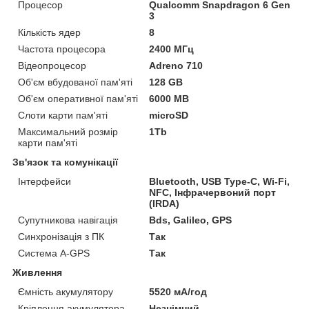
Процесор
Qualcomm Snapdragon 6 Gen
3
Кількість ядер
8
Частота процесора
2400 МГц
Відеопроцесор
Adreno 710
Об'єм вбудованої пам'яті
128 GB
Об'єм оперативної пам'яті
6000 MB
Слоти карти пам'яті
microSD
Максимальний розмір
1Tb
карти пам'яті
Зв'язок та комунікації
Інтерфейси
Bluetooth, USB Type-C, Wi-Fi,
NFC, Інфрачервоний порт
(IRDA)
Супутникова навігація
Bds, Galileo, GPS
Синхронізація з ПК
Так
Система A-GPS
Так
Живлення
Ємність акумулятору
5520 мА/год
Кріплення акумулятора
Незнімний