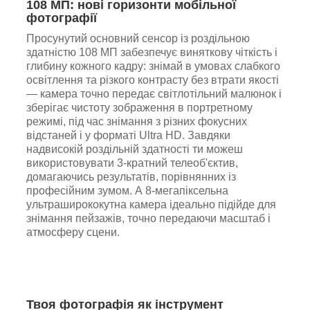
108 МП: нові горизонти мобільної
фотографії
Просунутий основний сенсор із роздільною
здатністю 108 МП забезпечує виняткову чіткість і
глибину кожного кадру: знімай в умовах слабкого
освітлення та різкого контрасту без втрати якості
— камера точно передає світлотільний малюнок і
зберігає чистоту зображення в портретному
режимі, під час знімання з різних фокусних
відстаней і у форматі Ultra HD. Завдяки
надвисокій роздільній здатності ти можеш
використовувати 3-кратний телеоб'єктив,
домагаючись результатів, порівнянних із
професійним зумом. А 8-мегапіксельна
ультраширококутна камера ідеально підійде для
знімання пейзажів, точно передаючи масштаб і
атмосферу сцени.
Твоя фотографія як інструмент