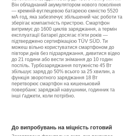
Він обладнаний акумулятором нового покоління
— кремній-вуглецевою батареєю ємністю 5520
мА·год, яка забезпечує збільшений час роботи та
зберігає компактність пристрою. Смартфон
витримує до 1600 циклів заряджання, а термін
експлуатації батареї досягає п'яти років —
підтверджено сертифікацією TÜV SÜD. Ти
можеш вільно користуватися смартфоном до
півтори днів без підзаряджання, дивитися відео
до 21 години або вести знімання до 10 годин
поспіль. Турбозаряджання потужністю 45 Вт
збільшує заряд до 50% всього за 25 хвилин, а
функція зворотного заряджання 18 Вт
перетворює смартфон на кишеньковий
повербанк: заряджай навушники, годинник та
інші ґаджети, коли потрібно.
До випробувань на міцність готовий