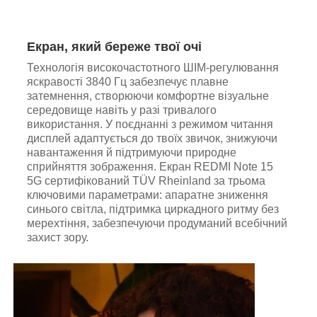
Екран, який береже твої очі
Технологія високочастотного ШІМ-регулювання
яскравості 3840 Гц забезпечує плавне
затемнення, створюючи комфортне візуальне
середовище навіть у разі тривалого
використання. У поєднанні з режимом читання
дисплей адаптується до твоїх звичок, знижуючи
навантаження й підтримуючи природне
сприйняття зображення. Екран REDMI Note 15
5G сертифікований TÜV Rheinland за трьома
ключовими параметрами: апаратне зниження
синього світла, підтримка циркадного ритму без
мерехтіння, забезпечуючи продуманий всебічний
захист зору.