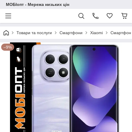
МОБІопт - Мережа низьких цін
Товари та послуги
Смартфони
Xiaomi
Смартфон X
–9%