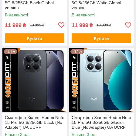
5G 8/256Gb Black Global
5G 8/256Gb White Global
version
version
В наявності
В наявності
11 999
11 999
₴
₴
13 999 ₴
13 999 ₴
Купити
Купити
–14%
–14%
Смартфон Xiaomi Redmi Note
Смартфон Xiaomi Redmi Note
15 Pro 5G 8/256Gb Black (No
15 Pro 5G 8/256Gb Glacier
Adapter) UA UCRF
Blue (No Adapter) UA UCRF
Більше 3 од.
Більше 3 од.