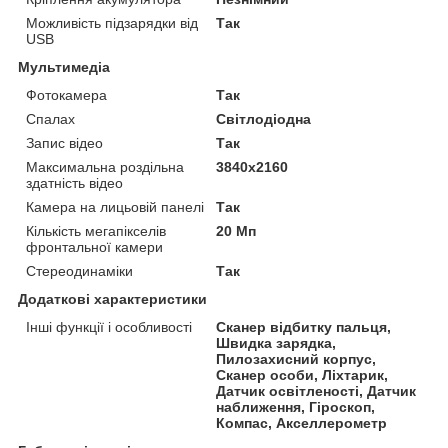
Можливість підзарядки від
Так
USB
Мультимедіа
Фотокамера
Так
Спалах
Світлодіодна
Запис відео
Так
Максимальна роздільна
3840x2160
здатність відео
Камера на лицьовій панелі
Так
Кількість мегапікселів
20 Мп
фронтальної камери
Стереодинаміки
Так
Додаткові характеристики
Інші функції і особливості
Сканер відбитку пальця,
Швидка зарядка,
Пилозахисний корпус,
Сканер особи, Ліхтарик,
Датчик освітленості, Датчик
наближення, Гіроскоп,
Компас, Акселлерометр