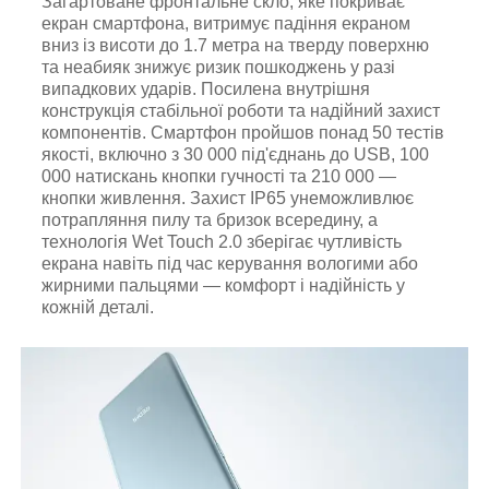
Загартоване фронтальне скло, яке покриває
екран смартфона, витримує падіння екраном
вниз із висоти до 1.7 метра на тверду поверхню
та неабияк знижує ризик пошкоджень у разі
випадкових ударів. Посилена внутрішня
конструкція стабільної роботи та надійний захист
компонентів. Смартфон пройшов понад 50 тестів
якості, включно з 30 000 під'єднань до USB, 100
000 натискань кнопки гучності та 210 000 —
кнопки живлення. Захист IP65 унеможливлює
потрапляння пилу та бризок всередину, а
технологія Wet Touch 2.0 зберігає чутливість
екрана навіть під час керування вологими або
жирними пальцями — комфорт і надійність у
кожній деталі.