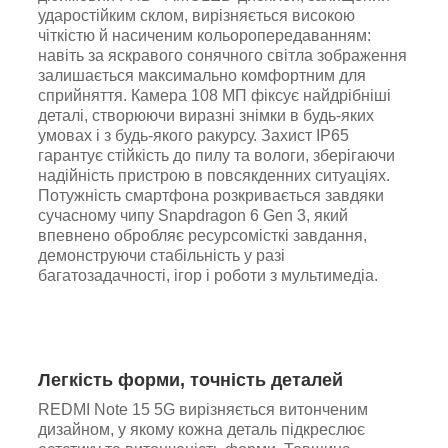
ударостійким склом, вирізняється високою
чіткістю й насиченим кольоропередаванням:
навіть за яскравого сонячного світла зображення
залишається максимально комфортним для
сприйняття. Камера 108 МП фіксує найдрібніші
деталі, створюючи виразні знімки в будь-яких
умовах і з будь-якого ракурсу. Захист IP65
гарантує стійкість до пилу та вологи, зберігаючи
надійність пристрою в повсякденних ситуаціях.
Потужність смартфона розкривається завдяки
сучасному чипу Snapdragon 6 Gen 3, який
впевнено обробляє ресурсомісткі завдання,
демонструючи стабільність у разі
багатозадачності, ігор і роботи з мультимедіа.
Легкість форми, точність деталей
REDMI Note 15 5G вирізняється витонченим
дизайном, у якому кожна деталь підкреслює