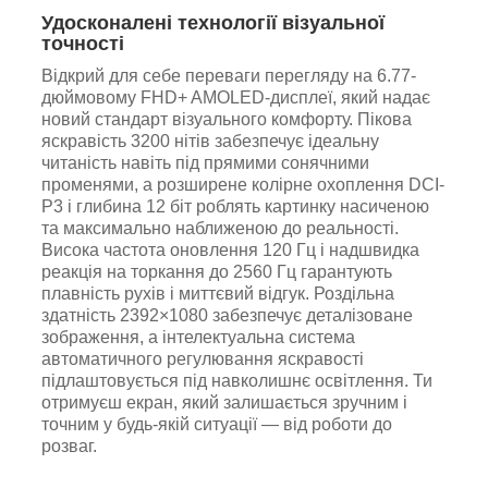
Удосконалені технології візуальної
точності
Відкрий для себе переваги перегляду на 6.77-
дюймовому FHD+ AMOLED-дисплеї, який надає
новий стандарт візуального комфорту. Пікова
яскравість 3200 нітів забезпечує ідеальну
читаність навіть під прямими сонячними
променями, а розширене колірне охоплення DCI-
P3 і глибина 12 біт роблять картинку насиченою
та максимально наближеною до реальності.
Висока частота оновлення 120 Гц і надшвидка
реакція на торкання до 2560 Гц гарантують
плавність рухів і миттєвий відгук. Роздільна
здатність 2392×1080 забезпечує деталізоване
зображення, а інтелектуальна система
автоматичного регулювання яскравості
підлаштовується під навколишнє освітлення. Ти
отримуєш екран, який залишається зручним і
точним у будь-якій ситуації — від роботи до
розваг.