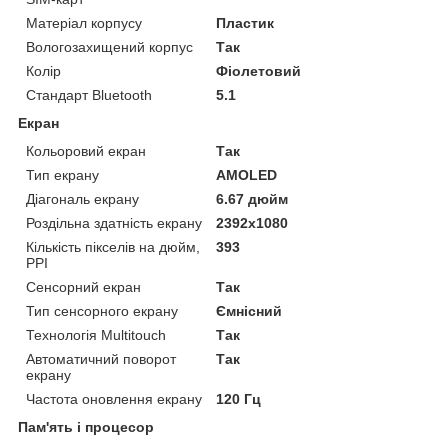
Матеріал корпусу
Пластик
Вологозахищений корпус
Так
Колір
Фіолетовий
Стандарт Bluetooth
5.1
Екран
Кольоровий екран
Так
Тип екрану
AMOLED
Діагональ екрану
6.67 дюйм
Роздільна здатність екрану
2392x1080
Кількість пікселів на дюйм,
393
PPI
Сенсорний екран
Так
Тип сенсорного екрану
Ємнісний
Технологія Multitouch
Так
Автоматичний поворот
Так
екрану
Частота оновлення екрану
120 Гц
Пам'ять і процесор