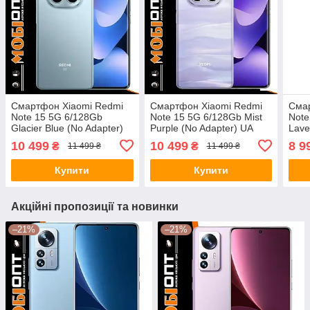
Смартфон Xiaomi Redmi
Смартфон Xiaomi Redmi
Сма
Note 15 5G 6/128Gb
Note 15 5G 6/128Gb Mist
Note
Glacier Blue (No Adapter)
Purple (No Adapter) UA
Lave
UA UCRF
UCRF
Adap
10 499
10 499
8 9
₴
₴
11 499 ₴
11 499 ₴
Купити
Купити
Акційні пропозиції та новинки
–21%
–21%