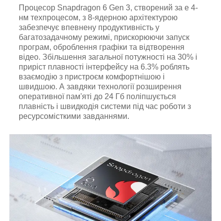
Процесор Snapdragon 6 Gen 3, створений за е 4-
нм техпроцесом, з 8-ядерною архітектурою
забезпечує впевнену продуктивність у
багатозадачному режимі, прискорюючи запуск
програм, оброблення графіки та відтворення
відео. Збільшення загальної потужності на 30% і
приріст плавності інтерфейсу на 6.3% роблять
взаємодію з пристроєм комфортнішою і
швидшою. А завдяки технології розширення
оперативної пам'яті до 24 Гб поліпшується
плавність і швидкодія системи під час роботи з
ресурсомісткими завданнями.