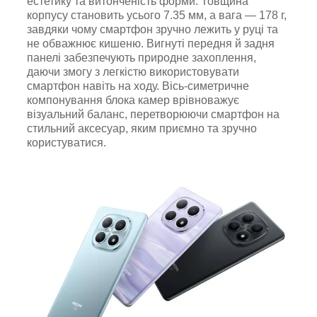
естетику та витонченість форми. Товщина
корпусу становить усього 7.35 мм, а вага — 178 г,
завдяки чому смартфон зручно лежить у руці та
не обважнює кишеню. Вигнуті передня й задня
панелі забезпечують природне захоплення,
даючи змогу з легкістю використовувати
смартфон навіть на ходу. Вісь-симетричне
компонування блока камер врівноважує
візуальний баланс, перетворюючи смартфон на
стильний аксесуар, яким приємно та зручно
користуватися.