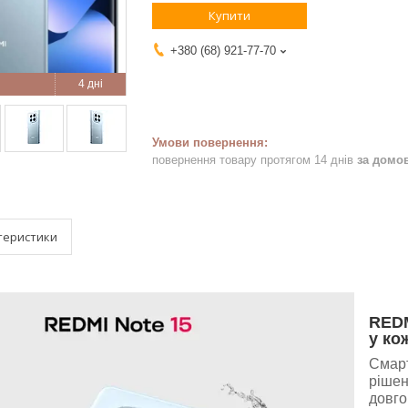
Купити
+380 (68) 921-77-70
4 дні
повернення товару протягом 14 днів
за домо
теристики
REDM
у ко
Смарт
рішен
довго