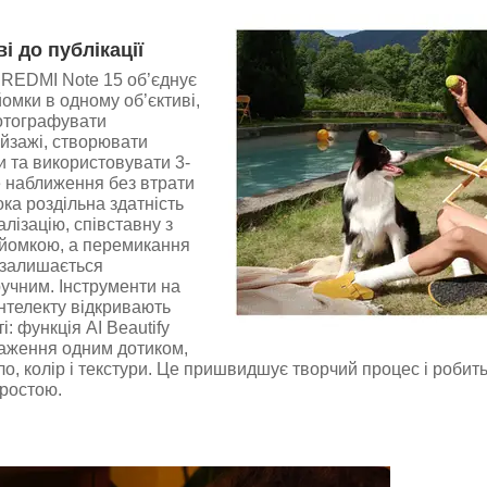
ві до публікації
 REDMI Note 15 об’єднує
йомки в одному об’єктиві,
отографувати
йзажі, створювати
и та використовувати 3-
е наближення без втрати
ока роздільна здатність
алізацію, співставну з
йомкою, а перемикання
залишається
зручним. Інструменти на
інтелекту відкривають
: функція AI Beautify
раження одним дотиком,
ло, колір і текстури. Це пришвидшує творчий процес і робить
ростою.