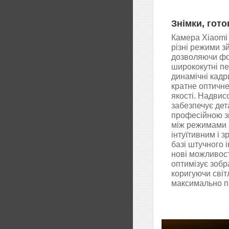
Знімки, гото
Камера Xiaomi
різні режими з
дозволяючи ф
ширококутні пе
динамічні кадр
кратне оптичн
якості. Надвис
забезпечує дет
професійною з
між режимами 
інтуїтивним і 
базі штучного 
нові можливості
оптимізує зоб
коригуючи світ
максимально п