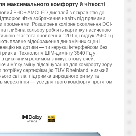
ля максимального комфорту й чіткості
мовий FHD+ AMOLED-дисплей з яскравістю до
відтворює чітке зображення навіть під прямими
и променями. Розширене колірне охоплення DCI-
ітна глибина кольору роблять картинку насиченою
тичною. Частота оновлення 120 Гц і відгук 2560 Гц
ють плавне відображення динамічних сцен і
еакцію на дотики — ти керуєш інтерфейсом без
і ривків. Технологія ШІМ-димінгу 3840 Гц у
 з циклічним режимом знижує втому очей,
ючи м’яку зміну підсвічування для комфорту зору.
 потрійну сертифікацію TÜV Rheinland: низький
нього світла, підтримка циркадного ритму та
ть мерехтіння — усе для твого комфорту протягом