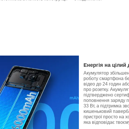
Енергія на цілий
Акумулятор збільшено
роботу смартфона бе
відео до 24 годин а
про розетку. Акумуля
підтверджено сертиф
поповнення заряду п
33 Вт, а підтримка з
кишеньковий паверба
пристрої просто на х
яка відповідає твоєм