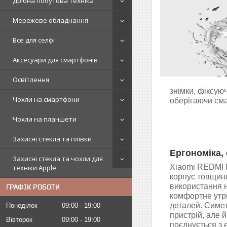
Дрібна побутова техніка
Мережеве обладнання
Все для селфі
Аксесуари для смартфонів
Освітлення
знімки, фіксую
Чохли на смартфони
оберігаючи см
Чохли на планшети
Захисні стекла та плівки
Ергономіка, 
Захисні стекла та чохли для
Xiaomi REDMI N
техніки Apple
корпус товщино
використання н
ГРАФІК РОБОТИ
комфортне утри
деталей. Симе
Понеділок
09:00
19:00
пристрій, але 
Вівторок
09:00
19:00
поєднується з е