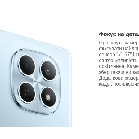
Фокус на дета
Просунута камера
фіксувати найдрі
сенсор 1/1.67″ і 
світлочутливість 
освітлення. Каме
зберігаючи вираз
Додаткова камер
кадрі, посилюючи