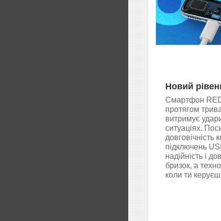
Новий рівен
Смартфон REDM
протягом трива
витримує удар
ситуаціях. Пос
довговічність 
підключень US
надійність і до
бризок, а техно
коли ти керує