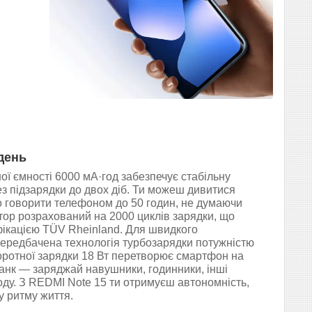
 день
ї ємності 6000 мА·год забезпечує стабільну
з підзарядки до двох діб. Ти можеш дивитися
бо говорити телефоном до 50 годин, не думаючи
тор розрахований на 2000 циклів зарядки, що
ікацією TÜV Rheinland. Для швидкого
ередбачена технологія турбозарядки потужністю
воротної зарядки 18 Вт перетворює смартфон на
нк — заряджай навушники, годинники, інші
оду. З REDMI Note 15 ти отримуєш автономність,
у ритму життя.