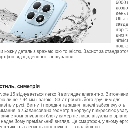
6000 
дозво
день 
Ultra
завда
ігор 
диспл
чіткі
пошко
чи кожну деталь з вражаючою точністю. Захист за стандартом 
артфон від щоденного зношування.
стиль, симетрія
ote 15 відчувається легко й виглядає елегантно. Витончен
ю лише 7.94 мм і вагою 183.7 г робить його зручним для
авіть у русі. Вигнуті передня та задня панелі забезпечують
мання, а збалансована геометрія корпусу підкреслює увагу
тричне компонування блоку камер не лише візуально врівн
й надає йому преміальний вигляд. Це смартфон, у якому ерг
стетикою, а легкість конструкції — з надійністю.