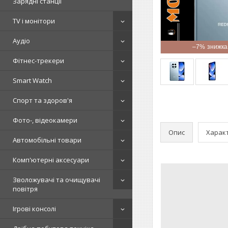
Зарядні станції
TV і монітори
Аудіо
–7%
Фітнес-трекери
Smart Watch
Спорт та здоров'я
Фото-, відеокамери
Опис
Харак
Автомобільні товари
Комп'ютерні аксесуари
Зволожувачі та очищувачі
повітря
Ігрові консолі