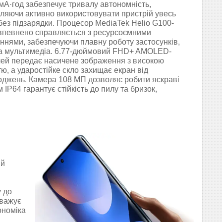
мА·год забезпечує тривалу автономність,
ляючи активно використовувати пристрій увесь
без підзарядки. Процесор MediaTek Helio G100-
 впевнено справляється з ресурсоємними
ннями, забезпечуючи плавну роботу застосунків,
та мультимедіа. 6.77-дюймовий FHD+ AMOLED-
ей передає насичене зображення з високою
стю, а ударостійке скло захищає екран від
джень. Камера 108 МП дозволяє робити яскраві
IP64 гарантує стійкість до пилу та бризок,
ий
 до
оважує
ономіка