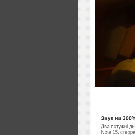
Звук на 300
Два потужні д
Note 15, створ