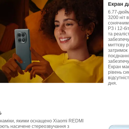
Екран д
6.77-дюй
3200 ніт 
сонячним
P3 і 12-б
та реаліс
забезпечу
миттєву р
затримок 
поєднанні
забезпечу
Екран має
рівень си
відсутніс
дня.
%
инаміки, якими оснащено Xiaomi REDMI
юють насичене стереозвучання з