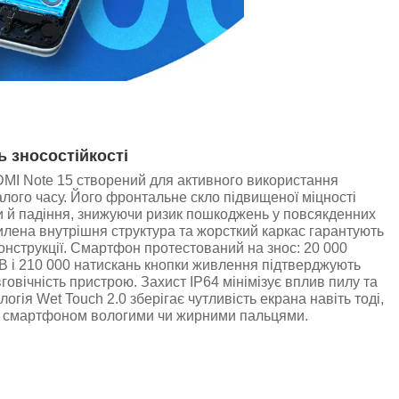
ь зносостійкості
I Note 15 створений для активного використання
лого часу. Його фронтальне скло підвищеної міцності
и й падіння, знижуючи ризик пошкоджень у повсякденних
илена внутрішня структура та жорсткий каркас гарантують
конструкції. Смартфон протестований на знос: 20 000
B і 210 000 натискань кнопки живлення підтверджують
вговічність пристрою. Захист IP64 мінімізує вплив пилу та
логія Wet Touch 2.0 зберігає чутливість екрана навіть тоді,
ш смартфоном вологими чи жирними пальцями.