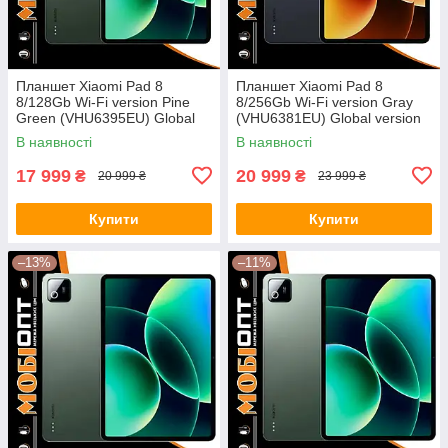
Планшет Xiaomi Pad 8
Планшет Xiaomi Pad 8
8/128Gb Wi-Fi version Pine
8/256Gb Wi-Fi version Gray
Green (VHU6395EU) Global
(VHU6381EU) Global version
version
В наявності
В наявності
17 999
20 999
₴
₴
20 999 ₴
23 999 ₴
Купити
Купити
–13%
–11%