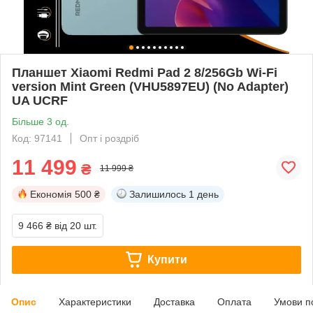
Планшет Xiaomi Redmi Pad 2 8/256Gb Wi-Fi
version Mint Green (VHU5897EU) (No Adapter)
UA UCRF
Більше 3 од.
Код: 97141
Опт і роздріб
11 499
₴
11 999 ₴
Економія
500 ₴
Залишилось
1 день
9 466 ₴
від 20 шт.
Купити
Опис
Характеристики
Доставка
Оплата
Умови п