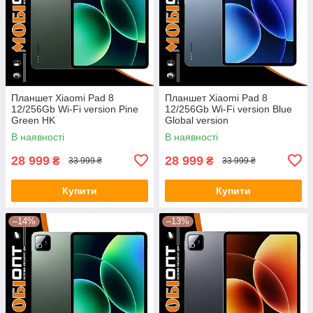
Планшет Xiaomi Pad 8
Планшет Xiaomi Pad 8
12/256Gb Wi-Fi version Pine
12/256Gb Wi-Fi version Blue
Green HK
Global version
В наявності
В наявності
28 999
28 999
₴
₴
33 999 ₴
33 999 ₴
Купити
Купити
–14%
–13%