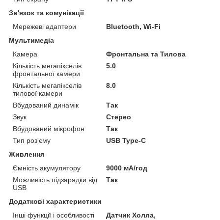
Зв'язок та комунікації
Мережеві адаптери
Bluetooth, Wi-Fi
Мультимедіа
Камера
Фронтальна та Тилова
Кількість мегапікселів
5.0
фронтальної камери
Кількість мегапікселів
8.0
тилової камери
Вбудований динамік
Так
Звук
Стерео
Вбудований мікрофон
Так
Тип роз'єму
USB Type-C
Живлення
Ємність акумулятору
9000 мА/год
Можливість підзарядки від
Так
USB
Додаткові характеристики
Інші функції і особливості
Датчик Холла,