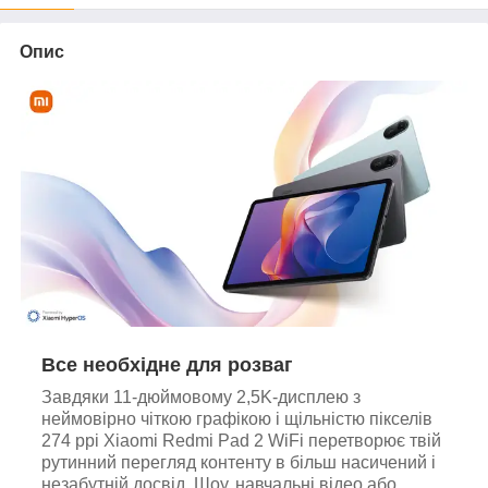
Опис
Все необхідне для розваг
Завдяки 11-дюймовому 2,5K-дисплею з
неймовірно чіткою графікою і щільністю пікселів
274 ppi Xiaomi Redmi Pad 2 WiFi перетворює твій
рутинний перегляд контенту в більш насичений і
незабутній досвід. Шоу, навчальні відео або