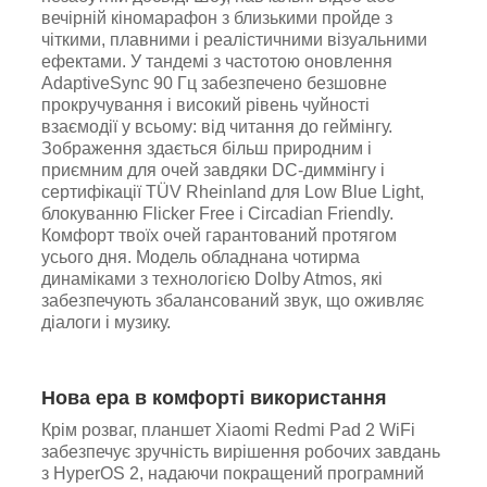
вечірній кіномарафон з близькими пройде з
чіткими, плавними і реалістичними візуальними
ефектами. У тандемі з частотою оновлення
AdaptiveSync 90 Гц забезпечено безшовне
прокручування і високий рівень чуйності
взаємодії у всьому: від читання до геймінгу.
Зображення здається більш природним і
приємним для очей завдяки DC-диммінгу і
сертифікації TÜV Rheinland для Low Blue Light,
блокуванню Flicker Free і Circadian Friendly.
Комфорт твоїх очей гарантований протягом
усього дня. Модель обладнана чотирма
динаміками з технологією Dolby Atmos, які
забезпечують збалансований звук, що оживляє
діалоги і музику.
Нова ера в комфорті використання
Крім розваг, планшет Xiaomi Redmi Pad 2 WiFi
забезпечує зручність вирішення робочих завдань
з HyperOS 2, надаючи покращений програмний