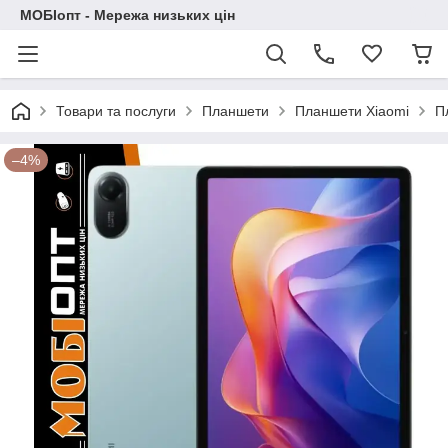
МОБІопт - Мережа низьких цін
Товари та послуги
Планшети
Планшети Xiaomi
П
–4%