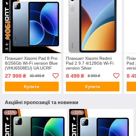
Планшет Xiaomi Pad 8 Pro
Планшет Xiaomi Redmi
План
8/256Gb Wi-Fi version Blue
Pad 2 9.7 4/128Gb Wi-Fi
Pad 
(VHU6508EU) UA UCRF
version Silver
vers
(VHU7027EU) (No Adapter)
(VHU
27 999
8 499
8 4
₴
₴
30 499 ₴
8 999 ₴
UA UCRF
UA 
Купити
Купити
Акційні пропозиції та новинки
–15%
–15%