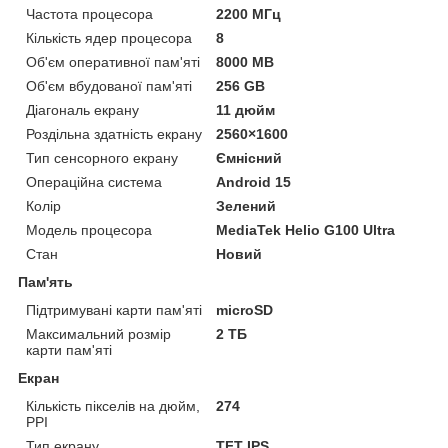
Частота процесора
2200 МГц
Кількість ядер процесора
8
Об'єм оперативної пам'яті
8000 MB
Об'єм вбудованої пам'яті
256 GB
Діагональ екрану
11 дюйм
Роздільна здатність екрану
2560×1600
Тип сенсорного екрану
Ємнісний
Операційна система
Android 15
Колір
Зелений
Модель процесора
MediaTek Helio G100 Ultra
Стан
Новий
Пам'ять
Підтримувані карти пам'яті
microSD
Максимальний розмір
2 ТБ
карти пам'яті
Екран
Кількість пікселів на дюйм,
274
PPI
Тип екрану
TFT IPS