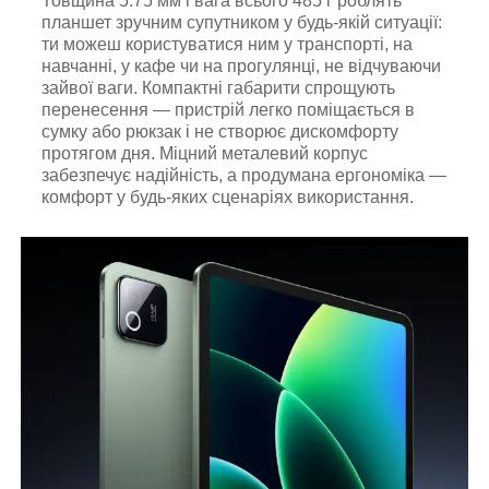
Товщина 5.75 мм і вага всього 485 г роблять
планшет зручним супутником у будь-якій ситуації:
ти можеш користуватися ним у транспорті, на
навчанні, у кафе чи на прогулянці, не відчуваючи
зайвої ваги. Компактні габарити спрощують
перенесення — пристрій легко поміщається в
сумку або рюкзак і не створює дискомфорту
протягом дня. Міцний металевий корпус
забезпечує надійність, а продумана ергономіка —
комфорт у будь-яких сценаріях використання.