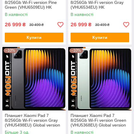
8/256Gb Wi-Fi version Pine
8/256Gb Wi-Fi version Gray
Green (VHU6509EU) HK
(VHU6534EU) HK
В наявності
В наявності
26 999
26 999
₴
₴
30 499 ₴
30 499 ₴
Купити
Купити
–10%
–10%
Планшет Xiaomi Pad 7
Планшет Xiaomi Pad 7
8/256Gb Wi-Fi version Gray
8/256Gb Wi-Fi version Green
(VHU5498EU) Global version
(VHU5368EU) Global version
Більше 3 од.
В наявності