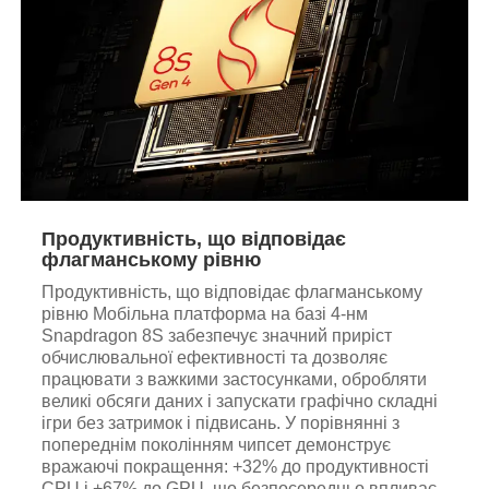
Продуктивність, що відповідає
флагманському рівню
Продуктивність, що відповідає флагманському
рівню Мобільна платформа на базі 4-нм
Snapdragon 8S забезпечує значний приріст
обчислювальної ефективності та дозволяє
працювати з важкими застосунками, обробляти
великі обсяги даних і запускати графічно складні
ігри без затримок і підвисань. У порівнянні з
попереднім поколінням чипсет демонструє
вражаючі покращення: +32% до продуктивності
CPU і +67% до GPU, що безпосередньо впливає