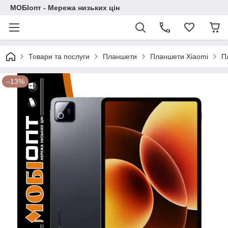
МОБІопт - Мережа низьких цін
Товари та послуги
Планшети
Планшети Xiaomi
П
–13%