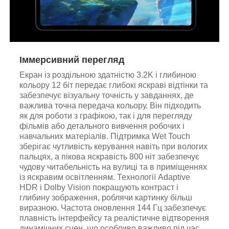
Іммерсивний перегляд
Екран із роздільною здатністю 3.2K і глибиною
кольору 12 біт передає глибокі яскраві відтінки та
забезпечує візуальну точність у завданнях, де
важлива точна передача кольору. Він підходить
як для роботи з графікою, так і для перегляду
фільмів або детального вивчення робочих і
навчальних матеріалів. Підтримка Wet Touch
зберігає чутливість керування навіть при вологих
пальцях, а пікова яскравість 800 ніт забезпечує
чудову читабельність на вулиці та в приміщеннях
із яскравим освітленням. Технології Adaptive
HDR і Dolby Vision покращують контраст і
глибину зображення, роблячи картинку більш
виразною. Частота оновлення 144 Гц забезпечує
плавність інтерфейсу та реалістичне відтворення
динамічних сцен, що особливо важливо під час