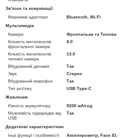
Зв'язок та комунікації
Мережеві адаптери
Bluetooth, Wi-Fi
Мультимедіа
Камера
Фронтальна та Тилова
Кількість мегапікселів
8.0
фронтальної камери
Кількість мегапікселів
13.0
тилової камери
Вбудований динамік
Так
Звук
Стерео
Вбудований мікрофон
Так
Тип роз'єму
USB Type-C
Живлення
Ємність акумулятору
9200 мА/год
Можливість підзарядки від
Так
USB
Додаткові характеристики
Інші функції і особливості
Акселерометр, Face ID,