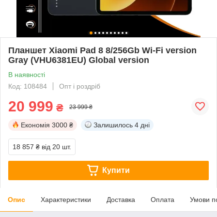
Планшет Xiaomi Pad 8 8/256Gb Wi-Fi version
Gray (VHU6381EU) Global version
В наявності
Код: 108484
Опт і роздріб
20 999
₴
23 999 ₴
Економія
3000 ₴
Залишилось
4 дні
18 857 ₴
від 20 шт.
Купити
Опис
Характеристики
Доставка
Оплата
Умови п