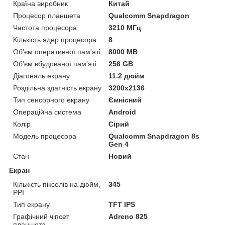
Країна виробник
Китай
Процесор планшета
Qualcomm Snapdragon
Частота процесора
3210 МГц
Кількість ядер процесора
8
Об'єм оперативної пам'яті
8000 MB
Об'єм вбудованої пам'яті
256 GB
Діагональ екрану
11.2 дюйм
Роздільна здатність екрану
3200x2136
Тип сенсорного екрану
Ємнісний
Операційна система
Android
Колір
Сірий
Модель процесора
Qualcomm Snapdragon 8s
Gen 4
Стан
Новий
Екран
Кількість пікселів на дюйм,
345
PPI
Тип екрану
TFT IPS
Графічний чіпсет
Adreno 825
планшета