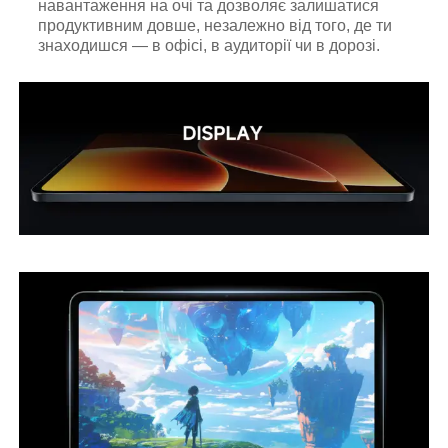
навантаження на очі та дозволяє залишатися
продуктивним довше, незалежно від того, де ти
знаходишся — в офісі, в аудиторії чи в дорозі.