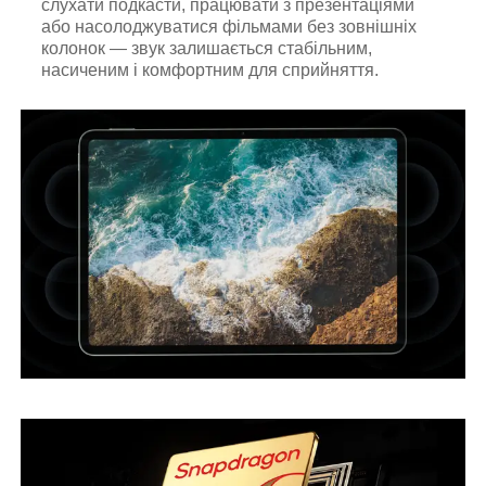
слухати подкасти, працювати з презентаціями
або насолоджуватися фільмами без зовнішніх
колонок — звук залишається стабільним,
насиченим і комфортним для сприйняття.