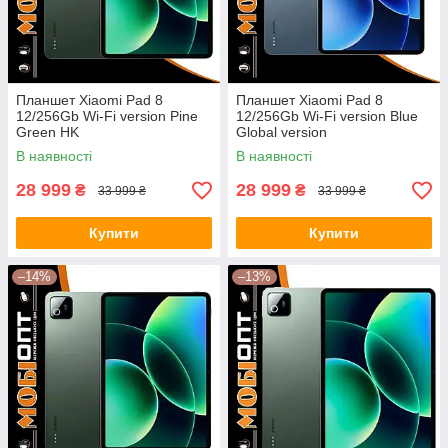
Планшет Xiaomi Pad 8
Планшет Xiaomi Pad 8
12/256Gb Wi-Fi version Pine
12/256Gb Wi-Fi version Blue
Green HK
Global version
В наявності
В наявності
28 999
28 999
₴
₴
33 999 ₴
33 999 ₴
Купити
Купити
–14%
–13%