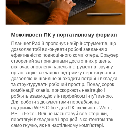
Можливості ПК у портативному форматі
Планшет Pad 8 пропонує набір інструментів, що
дозволяє тобі виконувати робочі завдання з
ефективністю повноцінного комп’ютера. Браузер,
створений за принципами десктопних рішень,
включає оновлену панель інструментів, зручну
організацію закладок і підтримку перетягування,
дозволяючи швидше знаходити потрібні вкладки
та структурувати робочий простір. Понад сорок
комбінацій клавіш прискорюють навігацію і
роблять взаємодію з інтерфейсом інтуїтивною.
Для роботи з документами передбачена
підтримка WPS Office для ПК, включно з Word,
PPT і Excel. Вільно масштабуй веб-сторінки,
перетягуй вкладення і працюй із контентом так
само гнучко, як на настільному комп’ютері.