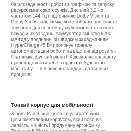
багатозадачності, роботи з графікою та запуску
ресурсоємних застосунків. Дисплей 3.2K з
частотою 144 Гц і підтримкою Dolby Vision та
Dolby Atmos забезпечує чітке зображення і чисте
звучання для перегляду мультимедіа та точних
візуальних завдань. Акумулятор ємністю 9200
мА·год у поєднанні зі швидким заряджанням
HyperCharge 45 Вт пропонує тривалу
автономність для роботи на відстані від розеток.
Підтримка функцій рівня ПК дозволяє планшету
супроводжувати тебе в проєктах будь-якого
масштабу — від офісних завдань до творчих
процесів.
Тонкий корпус для мобільності
Xiaomi Pad 8 вирізняється ультратонким
цільнометалевим корпусом, який поєднує
легкість, міцність і продуману ергономіку.