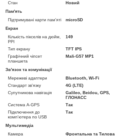
Стан
Новий
Пам'ять
Підтримувані карти пам'яті
microSD
Екран
Кількість пікселів на дюйм,
149
PPI
Тип екрану
TFT IPS
Графічний чіпсет
Mali-G57 MP1
планшета
Зв'язок та комунікації
Мережеві адаптери
Bluetooth, Wi-Fi
Стандарт зв'язку
4G (LTE)
Супутникова навігація
Galileo, Beidou, GPS,
ГЛОНАСС
Система A-GPS
Так
Підключення до
Так
комп'ютера по USB
Мультимедіа
Камера
Фронтальна та Тилова