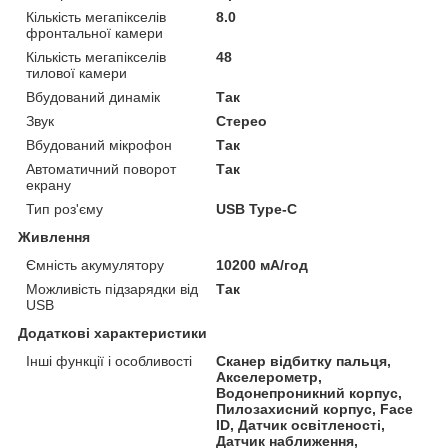
Кількість мегапікселів
8.0
фронтальної камери
Кількість мегапікселів
48
тилової камери
Вбудований динамік
Так
Звук
Стерео
Вбудований мікрофон
Так
Автоматичний поворот
Так
екрану
Тип роз'єму
USB Type-C
Живлення
Ємність акумулятору
10200 мА/год
Можливість підзарядки від
Так
USB
Додаткові характеристики
Інші функції і особливості
Сканер відбитку пальця,
Акселерометр,
Водонепроникний корпус,
Пилозахисний корпус, Face
ID, Датчик освітленості,
Датчик наближення,