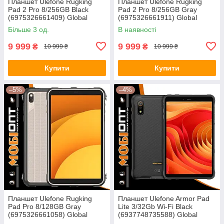
Планшет Ulefone Rugking
Планшет Ulefone Rugking
Pad 2 Pro 8/256GB Black
Pad 2 Pro 8/256GB Gray
(6975326661409) Global
(6975326661911) Global
version
version
Більше 3 од.
В наявності
9 999
9 999
₴
₴
10 999 ₴
10 999 ₴
Купити
Купити
–5%
–4%
Планшет Ulefone Rugking
Планшет Ulefone Armor Pad
Pad Pro 8/128GB Gray
Lite 3/32Gb Wi-Fi Black
(6975326661058) Global
(6937748735588) Global
version
version