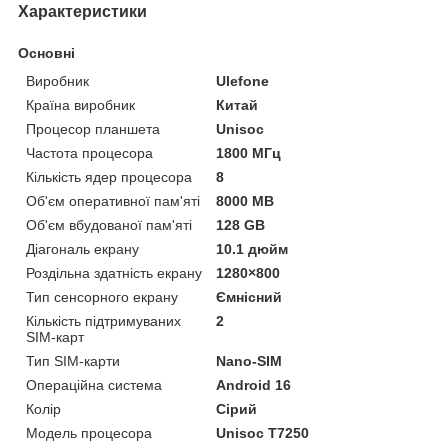
Характеристики
Основні
Виробник
Ulefone
Країна виробник
Китай
Процесор планшета
Unisoc
Частота процесора
1800 МГц
Кількість ядер процесора
8
Об'єм оперативної пам'яті
8000 MB
Об'єм вбудованої пам'яті
128 GB
Діагональ екрану
10.1 дюйм
Роздільна здатність екрану
1280×800
Тип сенсорного екрану
Ємнісний
Кількість підтримуваних
2
SIM-карт
Тип SIM-карти
Nano-SIM
Операційна система
Android 16
Колір
Сірий
Модель процесора
Unisoc T7250