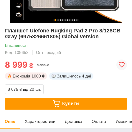
Планшет Ulefone Rugking Pad 2 Pro 8/128GB
Gray (6975326661805) Global version
В наявності
Код: 108652
Опт і роздріб
8 999
₴
9 999 ₴
Економія
1000 ₴
Залишилось
4 дні
8 675 ₴
від 20 шт.
Купити
Опис
Характеристики
Доставка
Оплата
Умови п