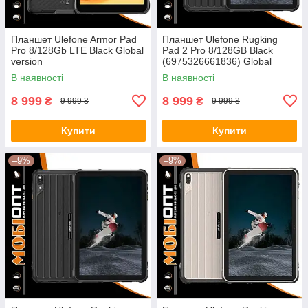
Планшет Ulefone Armor Pad
Планшет Ulefone Rugking
Pro 8/128Gb LTE Black Global
Pad 2 Pro 8/128GB Black
version
(6975326661836) Global
version
В наявності
В наявності
8 999
8 999
₴
₴
9 999 ₴
9 999 ₴
Купити
Купити
–9%
–9%