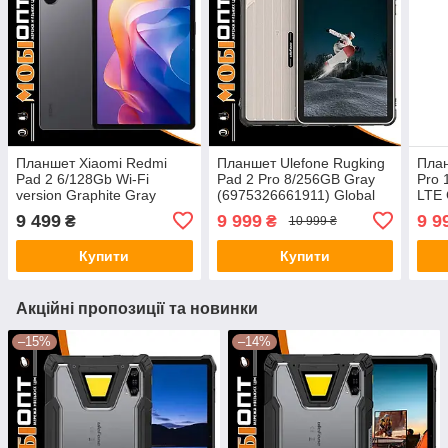
Планшет Xiaomi Redmi
Планшет Ulefone Rugking
План
Pad 2 6/128Gb Wi-Fi
Pad 2 Pro 8/256GB Gray
Pro 
version Graphite Gray
(6975326661911) Global
LTE 
Global version
version
9 499
9 999
9 9
₴
₴
10 999 ₴
Купити
Купити
Акційні пропозиції та новинки
–15%
–14%