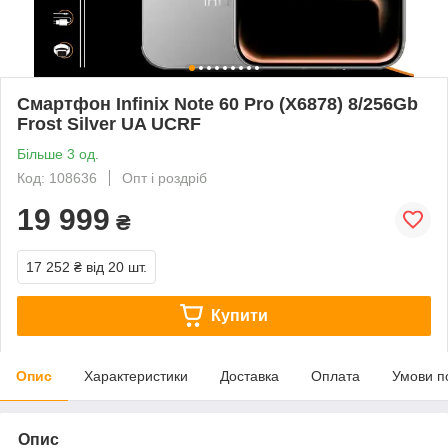
Смартфон Infinix Note 60 Pro (X6878) 8/256Gb
Frost Silver UA UCRF
Більше 3 од.
Код: 108636
Опт і роздріб
19 999
₴
17 252 ₴
від 20 шт.
Купити
Опис
Характеристики
Доставка
Оплата
Умови п
Опис