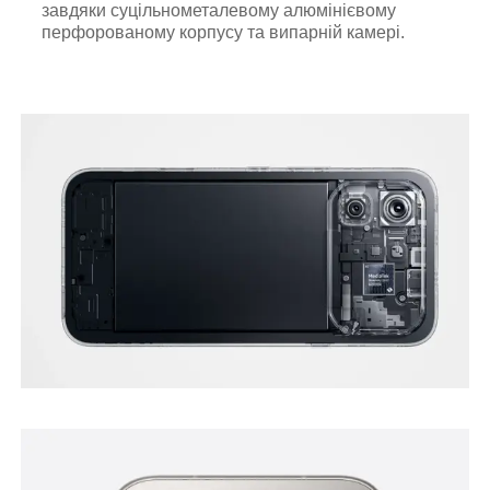
завдяки суцільнометалевому алюмінієвому
перфорованому корпусу та випарній камері.