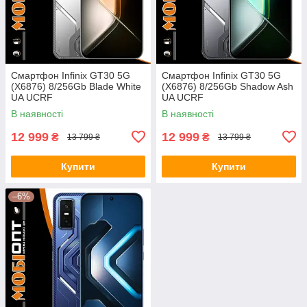
Смартфон Infinix GT30 5G
Смартфон Infinix GT30 5G
(X6876) 8/256Gb Blade White
(X6876) 8/256Gb Shadow Ash
UA UCRF
UA UCRF
В наявності
В наявності
12 999
12 999
₴
₴
13 799 ₴
13 799 ₴
Купити
Купити
–6%