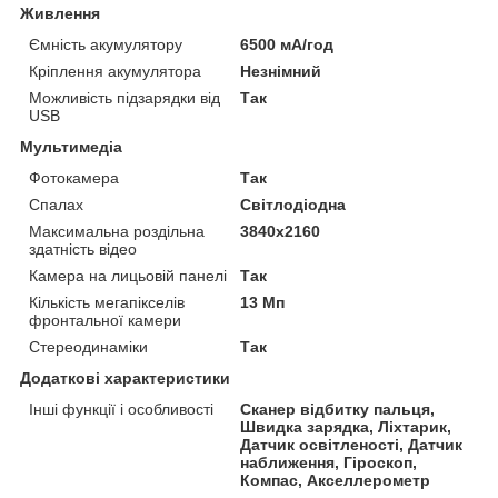
Живлення
Ємність акумулятору
6500 мА/год
Кріплення акумулятора
Незнімний
Можливість підзарядки від
Так
USB
Мультимедіа
Фотокамера
Так
Спалах
Світлодіодна
Максимальна роздільна
3840x2160
здатність відео
Камера на лицьовій панелі
Так
Кількість мегапікселів
13 Мп
фронтальної камери
Стереодинаміки
Так
Додаткові характеристики
Інші функції і особливості
Сканер відбитку пальця,
Швидка зарядка, Ліхтарик,
Датчик освітленості, Датчик
наближення, Гіроскоп,
Компас, Акселлерометр