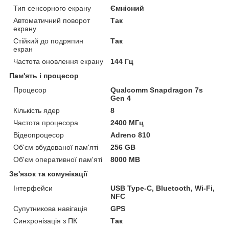
Тип сенсорного екрану
Ємнісний
Автоматичний поворот
Так
екрану
Стійкий до подряпин
Так
екран
Частота оновлення екрану
144 Гц
Пам'ять і процесор
Процесор
Qualcomm Snapdragon 7s
Gen 4
Кількість ядер
8
Частота процесора
2400 МГц
Відеопроцесор
Adreno 810
Об'єм вбудованої пам'яті
256 GB
Об'єм оперативної пам'яті
8000 MB
Зв'язок та комунікації
Інтерфейси
USB Type-C, Bluetooth, Wi-Fi,
NFC
Супутникова навігація
GPS
Синхронізація з ПК
Так