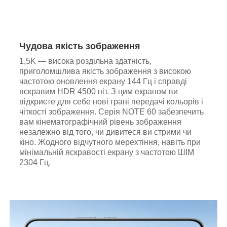
Чудова якість зображення
1,5K — висока роздільна здатність,
приголомшлива якість зображення з високою
частотою оновлення екрану 144 Гц і справді
яскравим HDR 4500 ніт. З цим екраном ви
відкриєте для себе нові грані передачі кольорів і
чіткості зображення. Серія NOTE 60 забезпечить
вам кінематографічний рівень зображення
незалежно від того, чи дивитеся ви стрими чи
кіно. Жодного відчутного мерехтіння, навіть при
мінімальній яскравості екрану з частотою ШІМ
2304 Гц.