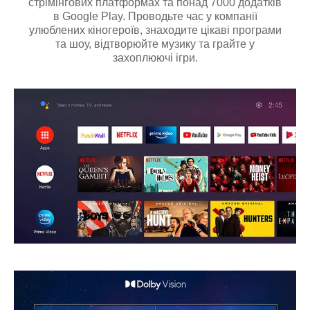
стрімінгових платформах та понад 7000 додатків
в Google Play. Проводьте час у компанії
улюблених кіногероїв, знаходите цікаві програми
та шоу, відтворюйте музику та грайте у
захоплюючі ігри.