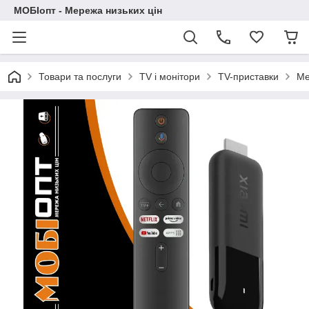
МОБІопт - Мережа низьких цін
Товари та послуги
TV і монітори
TV-приставки
Ме