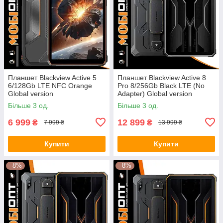
Планшет Blackview Active 5
Планшет Blackview Active 8
6/128Gb LTE NFC Orange
Pro 8/256Gb Black LTE (No
Global version
Adapter) Global version
Більше 3 од.
Більше 3 од.
6 999
12 899
₴
₴
7 999 ₴
13 999 ₴
Купити
Купити
–8%
–8%