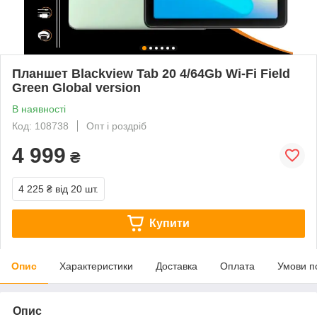
Планшет Blackview Tab 20 4/64Gb Wi-Fi Field
Green Global version
В наявності
Код: 108738
Опт і роздріб
4 999
₴
4 225 ₴
від 20 шт.
Купити
Опис
Характеристики
Доставка
Оплата
Умови п
Опис