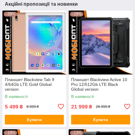
Акційні пропозиції та новинки
–39%
–19%
Планшет Blackview Tab 9
Планшет Blackview Active 10
4/64Gb LTE Gold Global
Pro 12/512Gb LTE Black
version
Global version
В наявності
В наявності
5 499
21 999
₴
₴
8 999 ₴
26 999 ₴
Купити
Купити
–19%
–13%