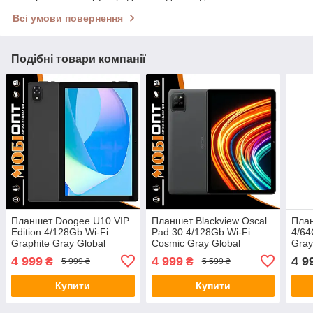
Всі умови повернення
Подібні товари компанії
Планшет Doogee U10 VIP
Планшет Blackview Oscal
План
Edition 4/128Gb Wi-Fi
Pad 30 4/128Gb Wi-Fi
4/64
Graphite Gray Global
Cosmic Gray Global
Gray
version
version
4 999
4 999
4 9
₴
₴
5 999 ₴
5 599 ₴
Купити
Купити