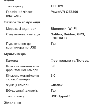
Тип екрану
TFT IPS
Графічний чіпсет
PowerVR GE8300
планшета
Зв'язок та комунікації
Мережеві адаптери
Bluetooth, Wi-Fi
Супутникова навігація
Galileo, Beidou, GPS,
ГЛОНАСС
Підключення до
Так
комп'ютера по USB
Мультимедіа
Камера
Фронтальна та Тилова
Кількість мегапікселів
5.0
фронтальної камери
Кількість мегапікселів
8.0
тилової камери
Функції камери
Спалах
Вбудований динамік
Так
Тип роз'єму
USB Type-C
Живлення