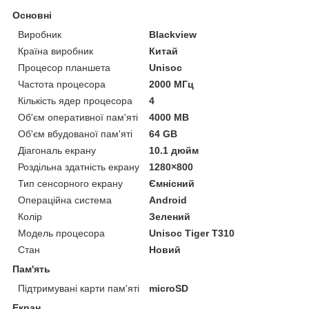
Основні
Виробник
Blackview
Країна виробник
Китай
Процесор планшета
Unisoc
Частота процесора
2000 МГц
Кількість ядер процесора
4
Об'єм оперативної пам'яті
4000 MB
Об'єм вбудованої пам'яті
64 GB
Діагональ екрану
10.1 дюйм
Роздільна здатність екрану
1280×800
Тип сенсорного екрану
Ємнісний
Операційна система
Android
Колір
Зелений
Модель процесора
Unisoc Tiger T310
Стан
Новий
Пам'ять
Підтримувані карти пам'яті
microSD
Екран