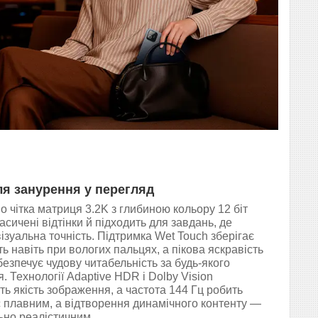
ля занурення у перегляд
о чітка матриця 3.2K з глибиною кольору 12 біт
асичені відтінки й підходить для завдань, де
ізуальна точність. Підтримка Wet Touch зберігає
ь навіть при вологих пальцях, а пікова яскравість
безпечує чудову читабельність за будь-якого
. Технології Adaptive HDR і Dolby Vision
ь якість зображення, а частота 144 Гц робить
 плавним, а відтворення динамічного контенту —
но реалістичним.