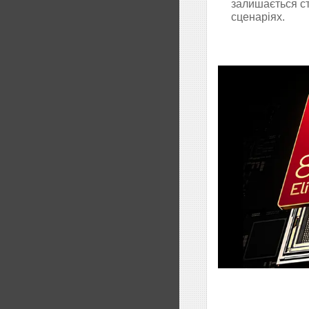
залишається ст
сценаріях.