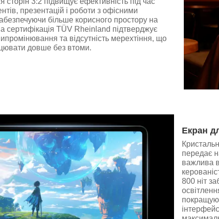
 сторін 3:2 підвищує ефективність під час
нтів, презентацій і роботи з офісними
забезпечуючи більше корисного простору на
на сертифікація TÜV Rheinland підтверджує
ипромінювання та відсутність мерехтіння, що
цювати довше без втоми.
Екран д
Кристальн
передає н
важлива в
керованіст
800 ніт за
освітлення
покращуют
інтерфейс
максималь