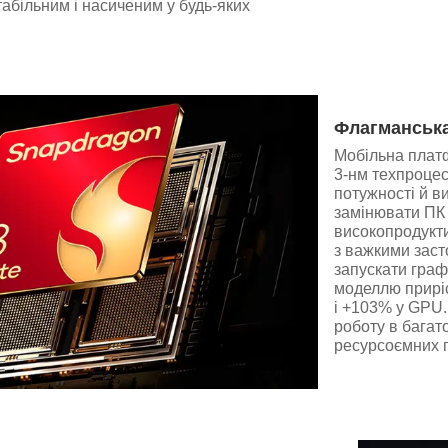
абільним і насиченим у будь-яких
Флагманська
Мобільна платф
3-нм техпроцес
потужності й в
замінювати ПК 
високопродукт
з важкими заст
запускати граф
моделлю приріс
і +103% у GPU.
роботу в багат
ресурсоємних п