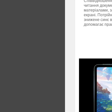
Співвідношення
читання докуме
матеріалами, 
екрані. Потрій
знижене синє в
допомагає пра