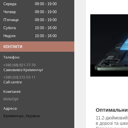
Середа
09:00
19:00
Четвер
09:00
19:00
Пʼятниця
09:00
19:00
Субота
10:00
18:00
Неділя
10:00
18:00
КОНТАКТИ
+380 (68) 921-77-70
Самовивіз Кременчуг
+380 (50) 372-53-11
Call-centre
MobiOpt
Оптимальний
Кременчук, Україна
11.2-дюймовий
в дорозі та шв