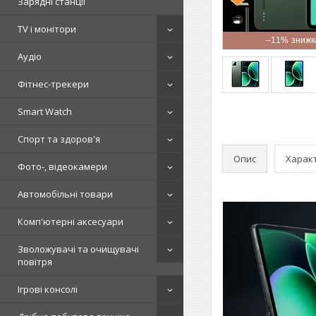
Зарядні станції
TV і монітори
–11%
Аудіо
Фітнес-трекери
Smart Watch
Спорт та здоров'я
Опис
Харак
Фото-, відеокамери
Автомобільні товари
Комп'ютерні аксесуари
Зволожувачі та очищувачі
повітря
Ігрові консолі