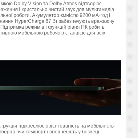
римкою Dolby Vision та Dolby Atmos відтворює
аження і кристально чистий звук для мультимедіа
уальної роботи. Акумулятор ємністю 9200 мА·год і
жання HyperCharge 67 Вт забезпечують вражаючу
 Підтримка режимів і функцій рівня ПК робить
тивною мобільною робочою станцією для всіх
струкція підкреслює орієнтованість на мобільність
зберігаючи комфорт і впевненість у безпеці.