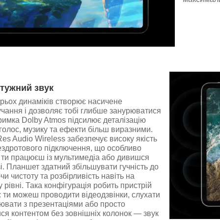
тужний звук
рьох динаміків створює насичене
чання і дозволяє тобі глибше занурюватися
тримка Dolby Atmos підсилює деталізацію
 голос, музику та ефекти більш виразними.
Res Audio Wireless забезпечує високу якість
бездротового підключення, що особливо
 ти працюєш із мультимедіа або дивишся
і. Планшет здатний збільшувати гучність до
чи чистоту та розбірливість навіть на
рівні. Така конфігурація робить пристрій
 ти можеш проводити відеодзвінки, слухати
ювати з презентаціями або просто
ся контентом без зовнішніх колонок — звук