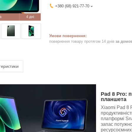
+380 (68) 921-77-70
4 дні
повернення товару протягом 14 днів
за домо
теристики
Pad 8 Pro: 
планшета
Xiaomi Pad 8 
продуктивніст
платформі Sna
запас потужно
ресурсоємних 