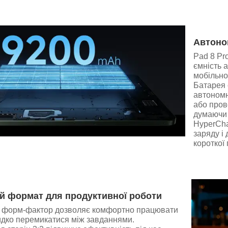
Автоно
Pad 8 Pr
ємність 
мобільно
Батарея 
автономн
або пров
думаючи 
HyperCha
заряду і
короткої 
 формат для продуктивної роботи
 форм-фактор дозволяє комфортно працювати
идко перемикатися між завданнями.