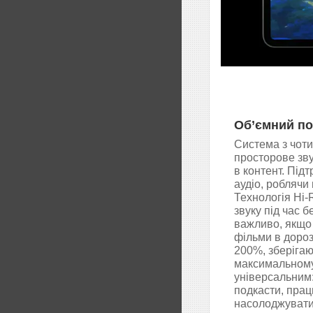
Об’ємний по
Система з чоти
просторове зву
в контент. Під
аудіо, роблячи
Технологія Hi-
звуку під час 
важливо, якщо
фільми в дороз
200%, зберігаю
максимальному 
універсальним:
подкасти, прац
насолоджувати