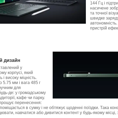
144 Гц і підт
насичене зобр
та точної віз
швидке заряд
автономність.
пристрій ефек
й дизайн
тавлений у
му корпусі, який
ь і високу міцність.
 5.75 мм і вага 485 г
ручним для
удь-де: у громадському
удиторії, кафе чи парку.
спрощує перенесення:
поміщається в сумку і не обтяжує щоденні поїздки. Така кон
цювати, навчатися або дивитися контент у будь-якому місці, 