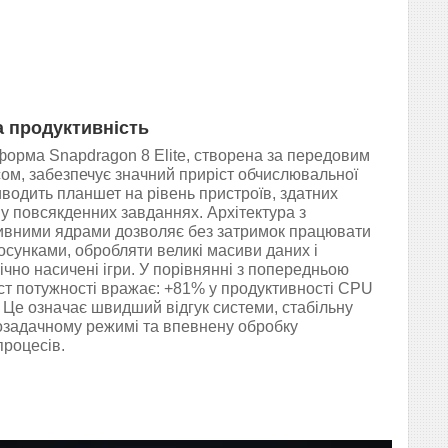
 продуктивність
орма Snapdragon 8 Elite, створена за передовим
ом, забезпечує значний приріст обчислювальної
иводить планшет на рівень пристроїв, здатних
у повсякденних завданнях. Архітектура з
ивними ядрами дозволяє без затримок працювати
осунками, обробляти великі масиви даних і
ічно насичені ігри. У порівнянні з попередньою
т потужності вражає: +81% у продуктивності CPU
 Це означає швидший відгук системи, стабільну
озадачному режимі та впевнену обробку
роцесів.