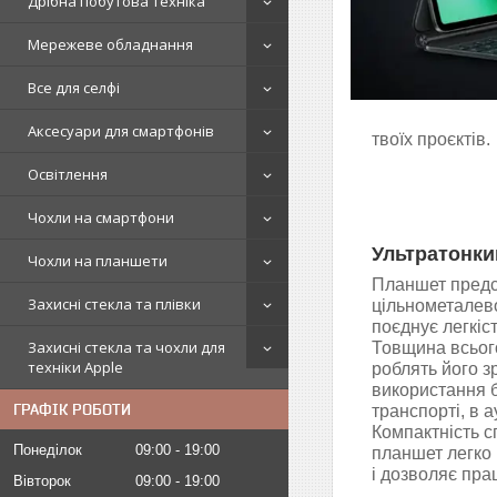
Дрібна побутова техніка
Мережеве обладнання
Все для селфі
Аксесуари для смартфонів
твоїх проєктів.
Освітлення
Чохли на смартфони
Ультратонки
Чохли на планшети
Планшет предс
Захисні стекла та плівки
цільнометалево
поєднує легкіст
Захисні стекла та чохли для
Товщина всього
техніки Apple
роблять його з
використання б
ГРАФІК РОБОТИ
транспорті, в а
Компактність 
Понеділок
09:00
19:00
планшет легко 
і дозволяє пра
Вівторок
09:00
19:00