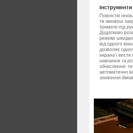
Інструменти
Повністю онов
ти зможеш закр
тримати під ру
Додатково розш
режимі швидко
від одного вік
дозволяє одноч
екрана і вести
навчання та ро
обчислення: ти
автоматично ви
зниження ймов