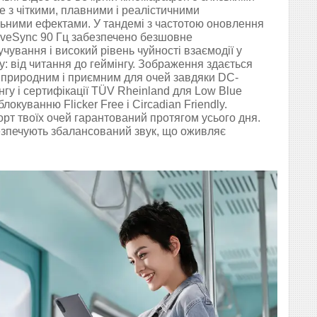
е з чіткими, плавними і реалістичними
льними ефектами. У тандемі з частотою оновлення
iveSync 90 Гц забезпечено безшовне
чування і високий рівень чуйності взаємодії у
у: від читання до геймінгу. Зображення здається
 природним і приємним для очей завдяки DC-
нгу і сертифікації TÜV Rheinland для Low Blue
 блокуванню Flicker Free і Circadian Friendly.
рт твоїх очей гарантований протягом усього дня.
езпечують збалансований звук, що оживляє