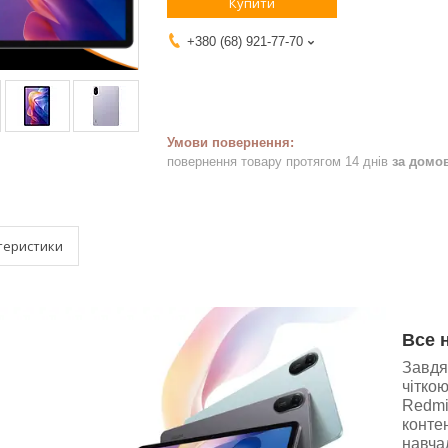
Купити
+380 (68) 921-77-70
повернення товару протягом 14 днів
за домо
теристики
Все 
Завдя
чіткою
Redmi
контен
навча