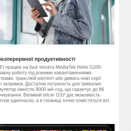
езперервної продуктивності
Fi працює на базі чіпсета MediaTek Helio G100-
плавну роботу під різними навантаженнями.
ками, транслюй контент або дивись нові серії
 і затримок. Достатню потужність для тривалих
мулятор ємністю 9000 мА·год, що гарантує до 86
очікування. Великий обсяг ОЗУ дає можливість
тків одночасно, а в сховищі точно помістяться всі