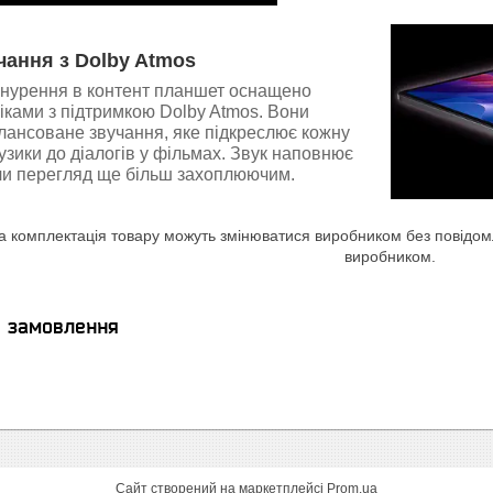
чання з Dolby Atmos
анурення в контент планшет оснащено
ками з підтримкою Dolby Atmos. Вони
лансоване звучання, яке підкреслює кожну
узики до діалогів у фільмах. Звук наповнює
ячи перегляд ще більш захоплюючим.
а комплектація товару можуть змінюватися виробником без повідомле
виробником.
я замовлення
Сайт створений на маркетплейсі
Prom.ua